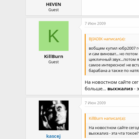
HEVEN
Guest
7 Июн 2009
K
BJIADIK написал(а):
вобщем купил юбр2007 год
и сам виноват... но пото
KillBurn
цикличный звук...потом я
Guest
самое интересное! не вст
барабана а также по натя
На новостном сайте сег
больше...
выхжализ
- 
7 Июн 2009
KillBurn написал(а):
На новостном сайте сегод
выхжализ - эта чта токое
kascej