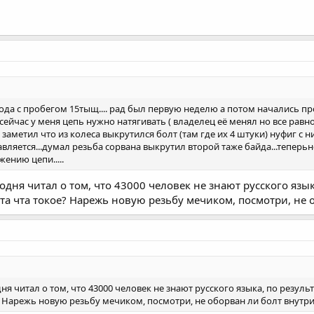
а с пробегом 15тыщ.... рад был первую неделю а потом начались проб
м сейчас у меня цепь нужно натягивать ( владелец её менял но все рав
 заметил что из колеса выкрутился болт (там где их 4 штуки) нуфиг с
авляется...думал резьба сорвана выкрутил второй таже байда...теперьн
жению цепи.....
одня читал о том, что 43000 человек не знают русского язык
эта чта токое? Нарежь новую резьбу мечиком, посмотри, не 
ня читал о том, что 43000 человек не знают русского языка, по результ
? Нарежь новую резьбу мечиком, посмотри, не оборван ли болт внутри