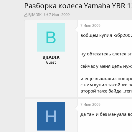
Разборка колеса Yamaha YBR 1
А
Д
BJIADIK
7 Июн 2009
в
а
т
т
7 Июн 2009
о
а
B
вобщем купил юбр2007 
р
н
т
а
е
ч
м
а
ну обтекатель слетел эт
BJIADIK
ы
л
а
Guest
сейчас у меня цепь нуж
и ещё выхжализ поворот
с ним купил такой же п
второй таже байда...те
7 Июн 2009
H
Да там и без мануала в