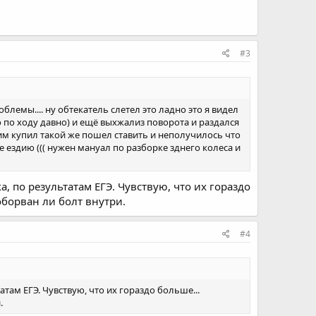
#3
лемы.... ну обтекатель слетел это ладно это я видел
но по ходу давно) и ещё выхжализ поворота и раздался
 ним купил такой же пошел ставить и неполучилось что
е ездию ((( нужен мануал по разборке зднего колеса и
а, по результатам ЕГЭ. Чувствую, что их гораздо
оборван ли болт внутри.
#4
атам ЕГЭ. Чувствую, что их гораздо больше...
.