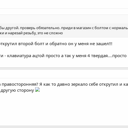
ьбы другой. проверь обязательно. приди в магазин с болтом с нормаль
и и нарезай резьбу, это не сложно
открутил второй болт и обратно он у меня не зашел!!!
и - клавиатура ацтой просто а так у меня 4 твердая....прос
ба правосторонняя? Я как то давно зеркало себе открутил и к
в другую сторону