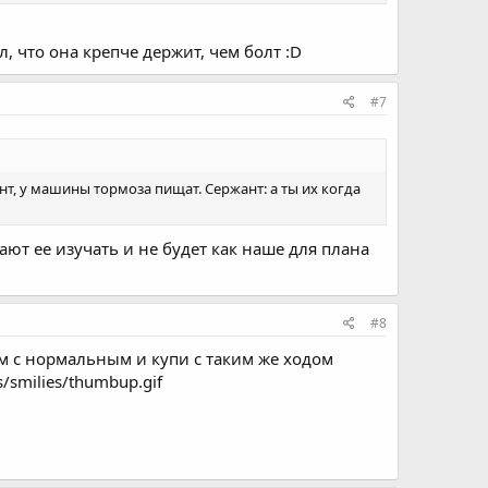
, что она крепче держит, чем болт :D
#7
нт, у машины тормоза пищат. Сержант: а ты их когда
ют ее изучать и не будет как наше для плана
#8
ом с нормальным и купи с таким же ходом
/smilies/thumbup.gif