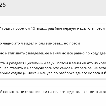
25
года с пробегом 15тыщ.... рад был первую неделю а потом 
о ладно это я видел и сам виноват... но потом
но натягивать ( владелец её менял но все равно по ходу дав
а и раздался цикличный звук...потом я заметил что из коле
ошел ставить и неполучилось что самое интересное! не вста
перьне ездию ((( нужен мануал по разборке зднего колеса и б
сё понятно, не сложнее чем на велосипеде, только "винтико