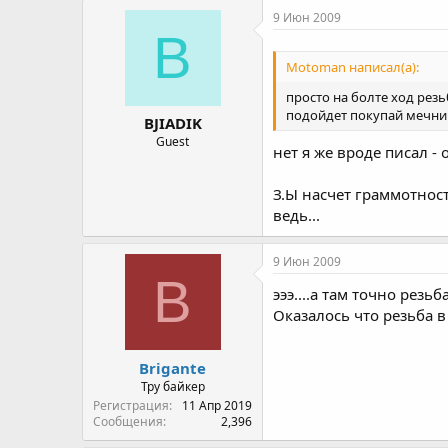
9 Июн 2009
B
Motoman написал(а):
просто на болте ход рез
подойдет покупай мечник
BJIADIK
Guest
нет я же вроде писал - 
З.Ы насчет граммотност
ведь...
9 Июн 2009
B
эээ....а там точно резь
Оказалось что резьба 
Brigante
Тру байкер
Регистрация
11 Апр 2019
Сообщения
2,396