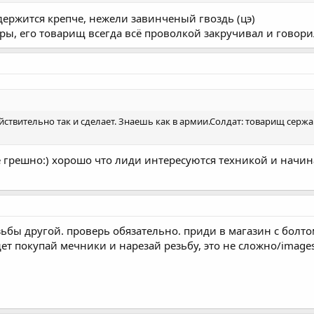
держится крепче, нежели завинченый гвоздь (цэ)
ры, его товарищ всегда всё проволкой закручивал и говорил
йствительно так и сделает. Знаешь как в армии.Солдат: товарищ сержа
е грешно:) хорошо что лиди интересуются техникой и начина
зьбы другой. проверь обязательно. приди в магазин с болт
ет покупай мечники и нарезай резьбу, это не сложно/images