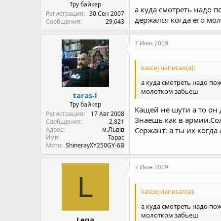
Тру байкер
а куда смотреть надо 
Регистрация
30 Сен 2007
держался когда его мол
Сообщения
29,643
7 Июн 2009
kascej написал(а):
а куда смотреть надо по
молотком забьеш
taras-l
Тру байкер
Кащей не шути а то он 
Регистрация
17 Авг 2008
Знаешь как в армии.Со
Сообщения
2,821
Адрес
м.Львів
Сержант: а ты их когда 
Имя
Тарас
Мото
ShinerayXY250GY-6B
7 Июн 2009
L
kascej написал(а):
а куда смотреть надо по
молотком забьеш
Lega