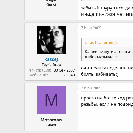
Guest
забитый шуруп всегда 
и еще в книжке Че Гева
7 Июн 2009
taras-l написал(а):
Кащей не шути а то он де
либо смазывал!!!
kascej
Тру байкер
один раз так сделать н
Регистрация
30 Сен 2007
болты забивать:)
Сообщения
29,643
7 Июн 2009
M
просто на болте ход ре
резьбы. если не подойд
Motoman
Guest