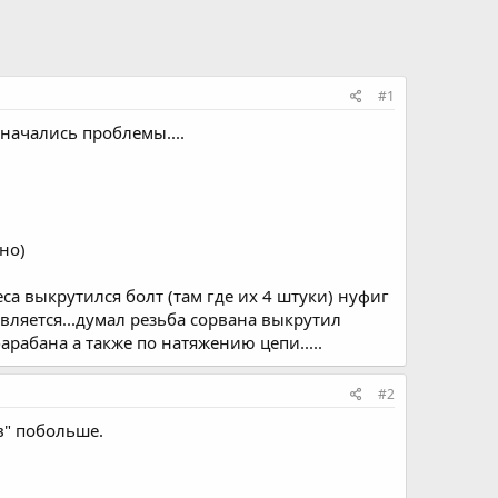
#1
начались проблемы....
но)
са выкрутился болт (там где их 4 штуки) нуфиг
вляется...думал резьба сорвана выкрутил
арабана а также по натяжению цепи.....
#2
в" побольше.