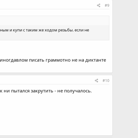
#9
ным и купи с таким же ходом резьбы. если не
то иногдавлом писать граммотно не на диктанте
#10
ак ни пытался закрутить - не получалось.