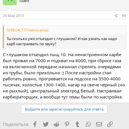
Guest
29 Мар 2010
#8
SEREGA_177 написал(а):
Ты сколько уже отъездил с глушаком? И как узнать как надо
карб настраивать по звуку?
С глушаком отъездил тыщ 10. На ненастроенном карбе
был провал на 7000 и подхват на 8000, при сбросе газа
на включенной передаче начинал стрелять очередями
из трубы, было прикольно :) После настройки стал
работать ровно, прогревается на подсосе на 3500-4000
тысячах, холостые 1300-1400, нагар на свече чёрный (но
не рыхлый), центральный электрод белый. Настраивал
карбюраторщик, а вообще тут темы были по настройке.
Войдите или зарегистрируйтесь для ответа.
Facebook
Twitter
Reddit
Pinterest
Tumblr
WhatsApp
Электронная
Ссылка
Поделиться: