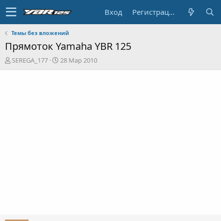
Вход
Регистрация
Темы без вложений
Прямоток Yamaha YBR 125
А
Д
SEREGA_177
28 Мар 2010
в
а
т
т
о
а
р
н
т
а
е
ч
м
а
ы
л
а