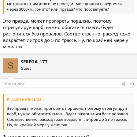
мотоцикл с ним долго не проездит мол движка навернется
через 3000км. Гон это? или правда? что посоветуете?
Это правда, может прогореть поршень, поэтому
отрегулируй карб, нужно обогатить смесь, будет
разгоняться без провалов. Соответственно, расход тоже
возрастёт, литров до 5 по трассе. Ну, по крайней мере у
меня так.
SEREGA_177
S
Guest
28 Мар 2010
#3
KillBurn написал(а):
Это правда, может прогореть поршень, поэтому отрегулируй
карб, нужно обогатить смесь, будет разгоняться без провалов.
Соответственно, расход тоже возрастёт, литров до 5 по трассе.
Ну, по крайней мере у меня так.
Ты сколько уже отъездил с глушаком?