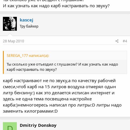
И как узнать как надо карб настраивать по звуку?
kascej
Тру байкер
28 Мар 2010
#4
SEREGA_177 написал(а):
Ты сколько уже отъездил с глушаком? И как узнать как надо
карб настраивать по звуку?
карб настраивают не по звуку,а по качеству рабочей
смеси,чтоб карб на 15 литров воздуха отмерял одын
литр бензину:) как это делается исписан интернет и
здесь не одна тема посвещена настройке
карба:)немногоересь написал про литры:D литры надо
заменить килограмами:D
Dmitriy Donskoy
D