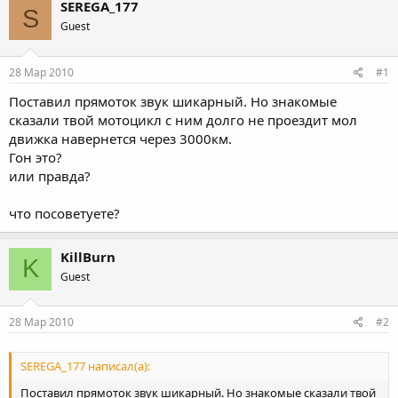
SEREGA_177
S
Guest
28 Мар 2010
#1
Поставил прямоток звук шикарный. Но знакомые
сказали твой мотоцикл с ним долго не проездит мол
движка навернется через 3000км.
Гон это?
или правда?
что посоветуете?
KillBurn
K
Guest
28 Мар 2010
#2
SEREGA_177 написал(а):
Поставил прямоток звук шикарный. Но знакомые сказали твой