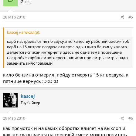
Guest
28 Мар 2010
#5
kascej написал(а):
карб настраивают не по звуку,а по качеству рабочей смеси,чтоб
карб на 15 литров воздуха отмерял одын литр бензину как это
делается исписан интернет и здесь не одна тема посвещена
настройке карбанемногоересь написал про литры литры надо
заменить килограмами
кило бензина отмерил, пойду отмерять 15 кг воздуха, к
пятнице вернусь :D :D :D
kascej
Тру байкер
28 Мар 2010
#6
как прямоток и на каких оборотах влияет на выхлоп и
как это сказывается на горючей смеси можно почитать