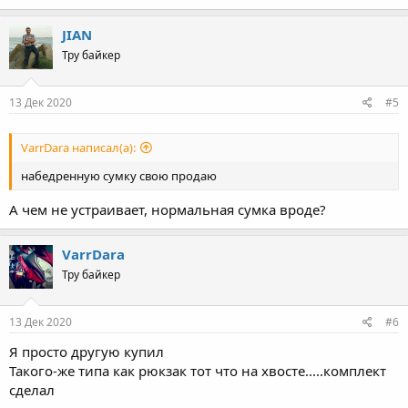
JIAN
Тру байкер
13 Дек 2020
#5
VarrDara написал(а):
набедренную сумку свою продаю
А чем не устраивает, нормальная сумка вроде?
VarrDara
Тру байкер
13 Дек 2020
#6
Я просто другую купил
Такого-же типа как рюкзак тот что на хвосте.....комплект
сделал