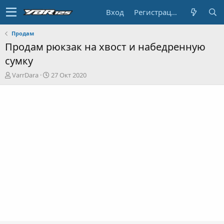
Вход
Регистрация
Продам
Продам рюкзак на хвост и набедренную
сумку
А
Д
VarrDara
27 Окт 2020
в
а
т
т
о
а
р
н
т
а
е
ч
м
а
ы
л
а