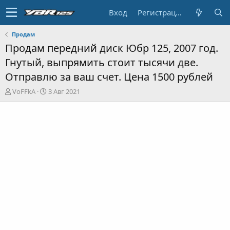
Вход
Регистрация
Продам
Продам передний диск Юбр 125, 2007 год.
Гнутый, выпрямить стоит тысячи две.
Отправлю за ваш счет. Цена 1500 рублей
А
Д
VoFFkA
3 Авг 2021
в
а
т
т
о
а
р
н
т
а
е
ч
м
а
ы
л
а