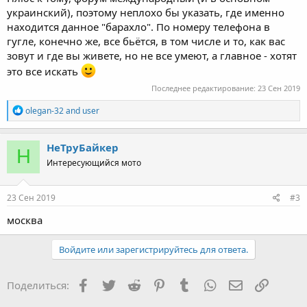
украинский), поэтому неплохо бы указать, где именно
находится данное "барахло". По номеру телефона в
гугле, конечно же, все бьётся, в том числе и то, как вас
зовут и где вы живете, но не все умеют, а главное - хотят
это все искать
Последнее редактирование:
23 Сен 2019
R
olegan-32
and
user
e
a
c
НеТруБайкер
Н
t
Интересующийся мото
i
o
n
s
23 Сен 2019
#3
:
москва
Войдите или зарегистрируйтесь для ответа.
Facebook
Twitter
Reddit
Pinterest
Tumblr
WhatsApp
Электронная
Ссылка
Поделиться: