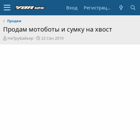
Вход
Регистрация
Продам
Продам мотоботы и сумку на хвост
А
Д
НеТруБайкер
22 Сен 2019
в
а
т
т
о
а
р
н
т
а
е
ч
м
а
ы
л
а