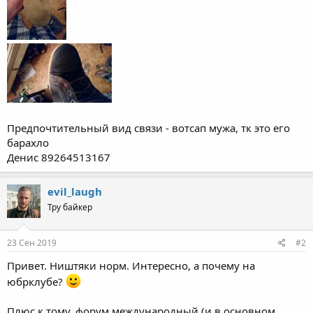
Предпочтительный вид связи - вотсап мужа, тк это его
барахло
Денис 89264513167
evil_laugh
Тру байкер
23 Сен 2019
#2
Привет. Ништяки норм. Интересно, а почему на
юбрклубе?
Плюс к тому, форум международный (и в основном