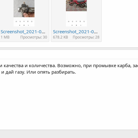
Screenshot_2021-07-20-22-34-06-644_com.miui.gallery.jpg
Screenshot_2021-07-20-22-34-24-631_com.miui.gallery.jpg
1 MB
Просмотры: 30
678.2 KB
Просмотры: 28
 качества и количества. Возможно, при промывке карба, за
 и дай газу. Или опять разбирать.