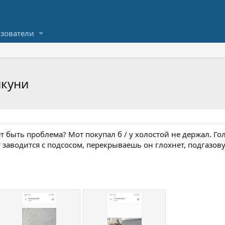
зователи
икуни
 быть проблема? Мот покупал б / у холостой не держал. Гол
заводится с подсосом, перекрываешь он глохнет, подгазовуе