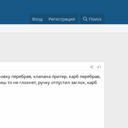
Вход
Регистрация
Поиск
#1
овку перебрав, клапана притер, карб перебрав,
ш то не глохнет, ручку отпустил заглох, карб