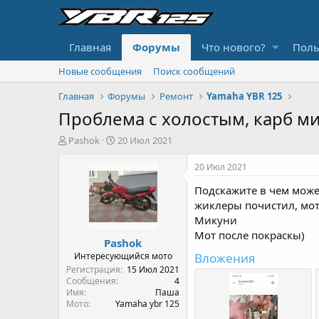
Главная
Форумы
Что нового?
Поль
Новые сообщения
Поиск сообщений
Главная
Форумы
Ремонт
Yamaha YBR 125
Проблема с холостым, карб м
А
Д
Pashok
20 Июл 2021
в
а
т
т
20 Июл 2021
о
а
Подскажите в чем может
р
н
т
а
жиклеры почистил, мот 
е
ч
Микуни
м
а
Мот после покраскы)
Pashok
ы
л
а
Интересующийся мото
Вложения
Регистрация
15 Июл 2021
Сообщения
4
Имя
Паша
Мото
Yamaha ybr 125