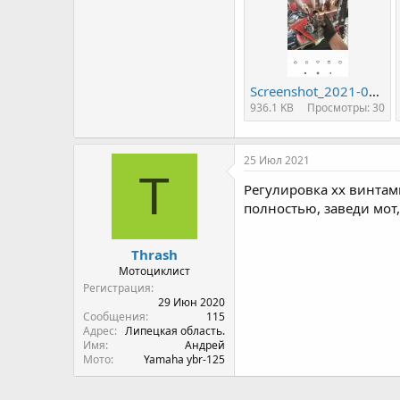
Screenshot_2021-07-20-22-34-03-003_com.miui.gallery.jpg
936.1 KB
Просмотры: 30
25 Июл 2021
T
Регулировка хх винтами
полностью, заведи мот,
Thrash
Мотоциклист
Регистрация
29 Июн 2020
Сообщения
115
Адрес
Липецкая область.
Имя
Андрей
Мото
Yamaha ybr-125