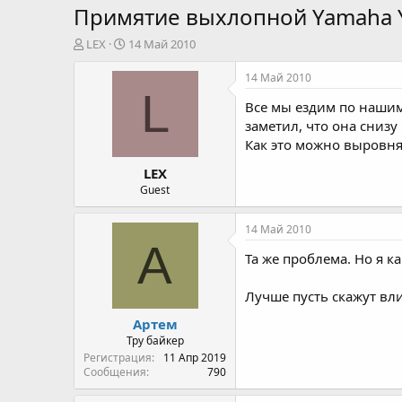
Примятие выхлопной Yamaha 
А
Д
LEX
14 Май 2010
в
а
т
т
14 Май 2010
о
а
L
Все мы ездим по нашим
р
н
т
а
заметил, что она сниз
е
ч
Как это можно выровня
м
а
LEX
ы
л
а
Guest
14 Май 2010
А
Та же проблема. Но я к
Лучше пусть скажут вли
Артем
Тру байкер
Регистрация
11 Апр 2019
Сообщения
790