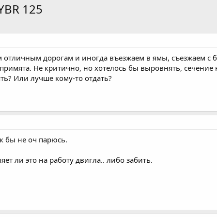
YBR 125
 отличным дорогам и иногда въезжаем в ямы, съезжаем с б
у примята. Не критично, но хотелось бы выровнять, сечение
ть? Или лучше кому-то отдать?
ак бы не оч парюсь.
яет ли это на работу двигла.. либо забить.