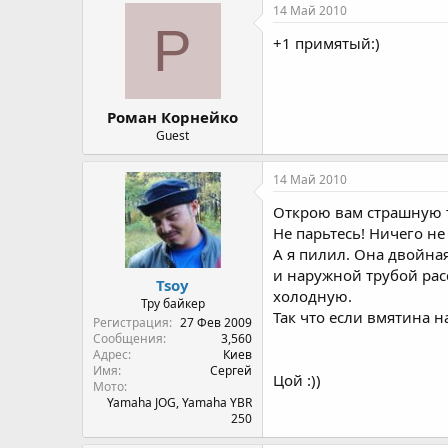
14 Май 2010
Р
+1 примятый:)
Роман Корнейко
Guest
14 Май 2010
Открою вам страшную 
Не парьтесь! Ничего не
А я пилил. Она двойна
и наружной трубой расс
Tsoy
холодную.
Тру байкер
Так что если вмятина 
Регистрация
27 Фев 2009
Сообщения
3,560
Адрес
Киев
Имя
Сергей
Цой :))
Мото
Yamaha JOG, Yamaha YBR
250