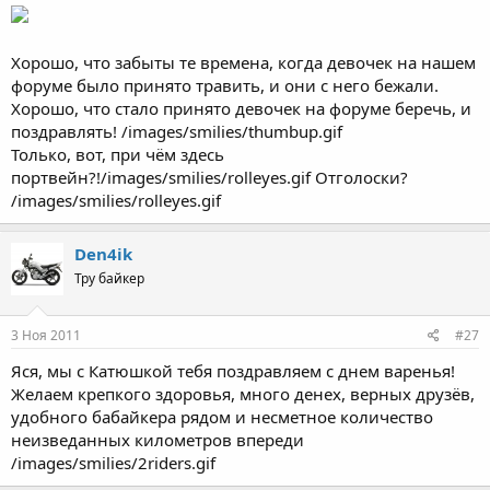
Хорошо, что забыты те времена, когда девочек на нашем
форуме было принято травить, и они с него бежали.
Хорошо, что стало принято девочек на форуме беречь, и
поздравлять! /images/smilies/thumbup.gif
Только, вот, при чём здесь
портвейн?!/images/smilies/rolleyes.gif Отголоски?
/images/smilies/rolleyes.gif
Den4ik
Тру байкер
3 Ноя 2011
#27
Яся, мы с Катюшкой тебя поздравляем с днем варенья!
Желаем крепкого здоровья, много денех, верных друзёв,
удобного бабайкера рядом и несметное количество
неизведанных километров впереди
/images/smilies/2riders.gif