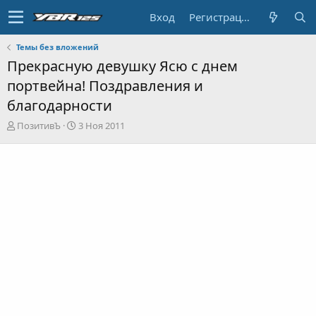
Вход
Регистрация
Темы без вложений
Прекрасную девушку Ясю c днем
портвейна! Поздравления и
благодарности
А
Д
ПозитивЪ
3 Ноя 2011
в
а
т
т
о
а
р
н
т
а
е
ч
м
а
ы
л
а