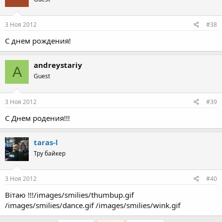
3 Ноя 2012
#38
С днем рождения!
andreystariy
A
Guest
3 Ноя 2012
#39
С Днем родения!!!
taras-l
Тру байкер
3 Ноя 2012
#40
Вітаю !!!/images/smilies/thumbup.gif
/images/smilies/dance.gif /images/smilies/wink.gif