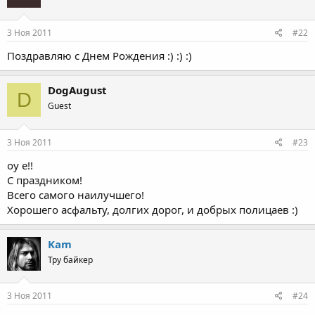
3 Ноя 2011
#22
Поздравляю с Днем Рождения :) :) :)
DogAugust
D
Guest
3 Ноя 2011
#23
оу е!!
С праздником!
Всего самого наилучшего!
Хорошего асфальту, долгих дорог, и добрых полицаев :)
Kam
Тру байкер
3 Ноя 2011
#24