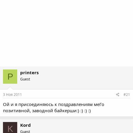
printers
P
Guest
3 Ноя 2011
#21
Ой и я присоединяюсь к поздравлениям меГо
позитивной, заводной байкерши:) :) :) :)
Kord
K
Guest