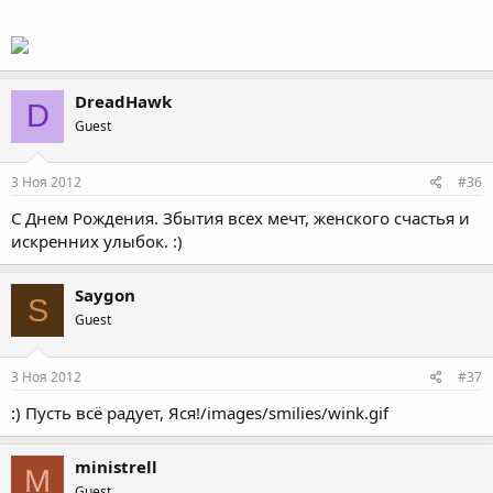
DreadHawk
D
Guest
3 Ноя 2012
#36
С Днем Рождения. Збытия всех мечт, женского счастья и
искренних улыбок. :)
Saygon
S
Guest
3 Ноя 2012
#37
:) Пусть всё радует, Яся!/images/smilies/wink.gif
ministrell
M
Guest