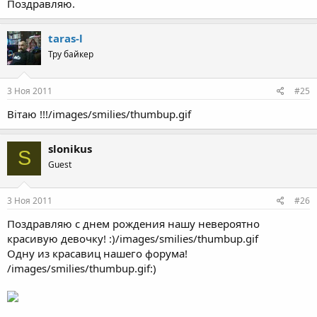
Поздравляю.
taras-l
Тру байкер
3 Ноя 2011
#25
Вітаю !!!/images/smilies/thumbup.gif
slonikus
S
Guest
3 Ноя 2011
#26
Поздравляю с днем рождения нашу невероятно
красивую девочку! :)/images/smilies/thumbup.gif
Одну из красавиц нашего форума!
/images/smilies/thumbup.gif:)