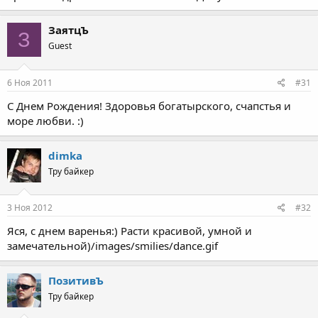
ЗаятцЪ
З
Guest
6 Ноя 2011
#31
С Днем Рождения! Здоровья богатырского, счапстья и
море любви. :)
dimka
Тру байкер
3 Ноя 2012
#32
Яся, с днем варенья:) Расти красивой, умной и
замечательной)/images/smilies/dance.gif
ПозитивЪ
Тру байкер