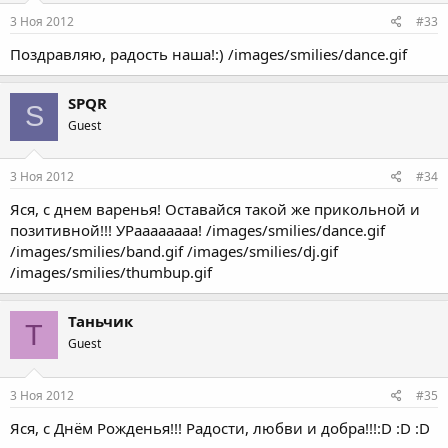
3 Ноя 2012
#33
Поздравляю, радость наша!:) /images/smilies/dance.gif
SPQR
S
Guest
3 Ноя 2012
#34
Яся, с днем варенья! Оставайся такой же прикольной и
позитивной!!! УРаааааааа! /images/smilies/dance.gif
/images/smilies/band.gif /images/smilies/dj.gif
/images/smilies/thumbup.gif
Таньчик
Т
Guest
3 Ноя 2012
#35
Яся, с Днём Рожденья!!! Радости, любви и добра!!!:D :D :D