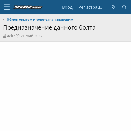
Вход
Регистрация
Обмен опытом и советы начинающим
Предназначение данного болта
А
Д
aak
21 Май 2022
в
а
т
т
о
а
р
н
т
а
е
ч
м
а
ы
л
а