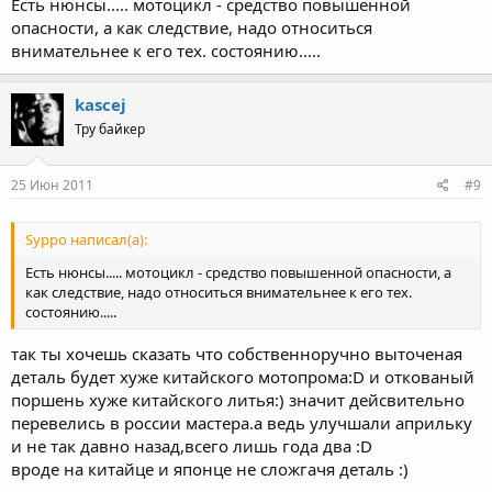
Есть нюнсы..... мотоцикл - средство повышенной
опасности, а как следствие, надо относиться
внимательнее к его тех. состоянию.....
kascej
Тру байкер
25 Июн 2011
#9
Syppo написал(а):
Есть нюнсы..... мотоцикл - средство повышенной опасности, а
как следствие, надо относиться внимательнее к его тех.
состоянию.....
так ты хочешь сказать что собственноручно выточеная
деталь будет хуже китайского мотопрома:D и откованый
поршень хуже китайского литья:) значит дейсвительно
перевелись в россии мастера.а ведь улучшали априльку
и не так давно назад,всего лишь года два :D
вроде на китайце и японце не сложгачя деталь :)