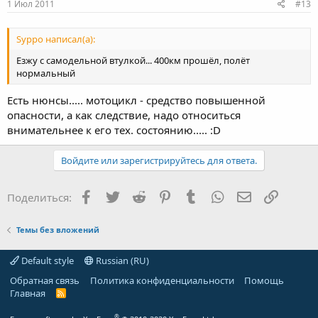
1 Июл 2011
#13
Syppo написал(а):
Езжу с самодельной втулкой... 400км прошёл, полёт
нормальный
Есть нюнсы..... мотоцикл - средство повышенной
опасности, а как следствие, надо относиться
внимательнее к его тех. состоянию..... :D
Войдите или зарегистрируйтесь для ответа.
Facebook
Twitter
Reddit
Pinterest
Tumblr
WhatsApp
Электронная
Ссылка
Поделиться:
Темы без вложений
Default style
Russian (RU)
Обратная связь
Политика конфиденциальности
Помощь
Главная
R
S
S
®