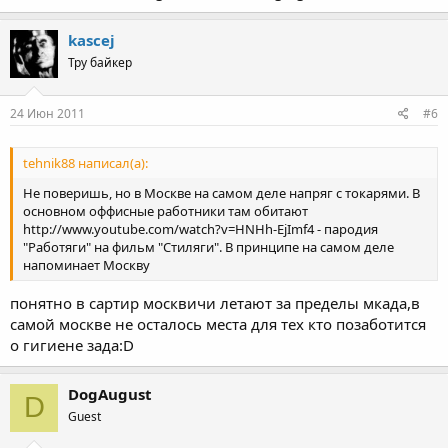
kascej
Тру байкер
24 Июн 2011
#6
tehnik88 написал(а):
Не поверишь, но в Москве на самом деле напряг с токарями. В
основном оффисные работники там обитают
http://www.youtube.com/watch?v=HNHh-EjImf4 - пародия
"Работяги" на фильм "Стиляги". В принципе на самом деле
напоминает Москву
понятно в сартир москвичи летают за пределы мкада,в
самой москве не осталось места для тех кто позаботится
о гигиене зада:D
DogAugust
D
Guest