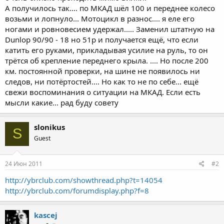
А получилось так.... по МКАД шёл 100 и переднее колесо
возьми и лопнуло... Мотоцикл в разнос.... я еле его
ногами и ровновесием удержал..... Заменил штатную на
Dunlop 90/90 - 18 но 51p и получается ещё, что если
катить его руками, прикладывая усилие на руль, то он
трётся об крепление переднего крыла. .... Но после 200
км. постоянной проверки, на шине не появилось ни
следов, ни потёртостей.... Но как то не по себе... ещё
свежи воспоминания о ситуации на МКАД. Если есть
мысли какие... рад буду совету
slonikus
S
Guest
24 Июн 2011
#2
http://ybrclub.com/showthread.php?t=14054
http://ybrclub.com/forumdisplay.php?f=8
kascej