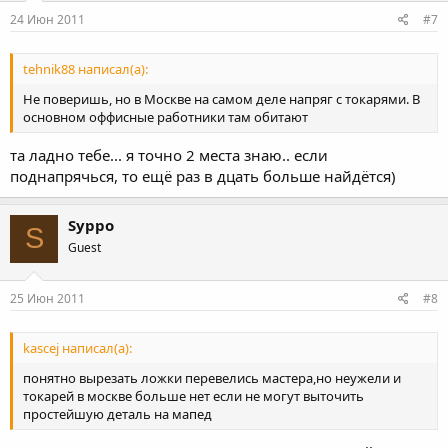
24 Июн 2011
#7
tehnik88 написал(а):
Не поверишь, но в Москве на самом деле напряг с токарями. В
основном оффисные работники там обитают
та ладно тебе... я точно 2 места знаю.. если
поднапрячься, то ещё раз в дцать больше найдётся)
Syppo
S
Guest
25 Июн 2011
#8
kascej написал(а):
понятно вырезать ложки перевелись мастера,но неужели и
токарей в москве больше нет если не могут выточить
простейшую деталь на мапед