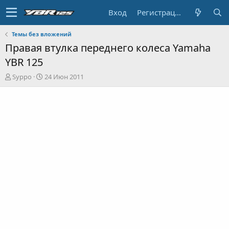
Вход
Регистрация
Темы без вложений
Правая втулка переднего колеса Yamaha
YBR 125
А
Д
Syppo
24 Июн 2011
в
а
т
т
о
а
р
н
т
а
е
ч
м
а
ы
л
а