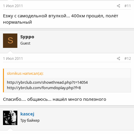
1 Июл 2011
#11
Езжу с самодельной втулкой... 400км прошёл, полёт
нормальный
Syppo
S
Guest
1 Июл 2011
#12
slonikus написал(а):
http://ybrclub.com/showthread.php?t=14054
http://ybrclub.com/forumdisplay.php?f=8
Спасибо.... общаюсь... нашёл много полезного
kascej
Тру байкер