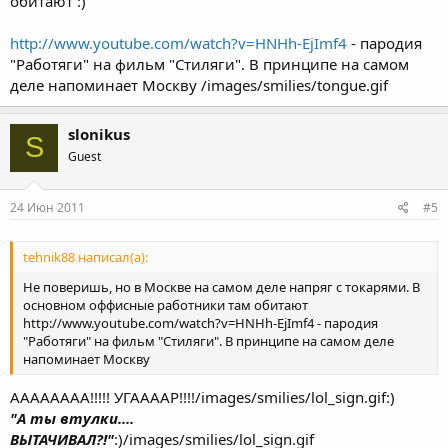
обитают :)
http://www.youtube.com/watch?v=HNHh-EjImf4
- пародия
"Работяги" на фильм "Стиляги". В принципе на самом
деле напоминает Москву /images/smilies/tongue.gif
slonikus
S
Guest
24 Июн 2011
#5
tehnik88 написал(а):
Не поверишь, но в Москве на самом деле напряг с токарями. В
основном оффисные работники там обитают
http://www.youtube.com/watch?v=HNHh-EjImf4 - пародия
"Работяги" на фильм "Стиляги". В принципе на самом деле
напоминает Москву
АААААААА!!!!! УГААААР!!!!/images/smilies/lol_sign.gif:)
"А ты втулки....
ВЫТАЧИВАЛ?!"
:)/images/smilies/lol_sign.gif