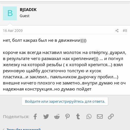
BJIADIK
B
Guest
16 Авг 2009
#8
нет, болт какраз был не в движении))))
короче как всегда наставил молоток на отвёртку, дуарил,
в результате чего размахал нах крепление))) ... и погнул
железку на которой резьбы ( к которой крепится...) взял
реиновую щайбу достаточно толстую и кусок
пластика...и заклеил.. паяльником дырочку пробил...)
внешне ничего плохого не заметно..внутри думаю не оч
надежная конструкция..но думаю пойдет
Войдите или зарегистрируйтесь для ответа.
Facebook
Twitter
Reddit
Pinterest
Tumblr
WhatsApp
Электронная
Ссылка
Поделиться:
Темы без вложений