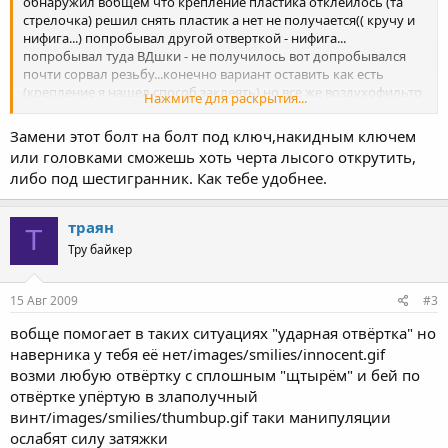
обнаружил вобщем что крепление пластика отклеилось (та
стрелочка) решил снять пластик а нет не получается(( кручу и
нифига...) попробывал другой отверткой - нифига...
попробывал туда ВДшки - не получилось вот допробывался
почти сорвал резьбу...конечно вариант оставить как есть
(крепление я нашел способ заклеять) но все же воздухофильтр
Нажмите для раскрытия...
же там.. и иногда его хорошо бы проверять..а ещё хотел
вылить маслозаборник... опытные люди, подскажите вообще
Замени этот болт на болт под ключ,накидным ключем
кто как справляется с сорваной резьбой? (у меня в данном
или головками сможешь хоть черта лысого открутить,
случае крестовая)
либо под шестигранник. Как тебе удобнее.
траян
Т
Тру байкер
15 Авг 2009
#3
вобще помогает в таких ситуациях "ударная отвёртка" но
наверника у тебя её нет/images/smilies/innocent.gif
возми любую отвёртку с сплошным "щтырём" и бей по
отвёртке упёртую в злаполучный
винт/images/smilies/thumbup.gif таки манипуляции
ослабят силу затяжки