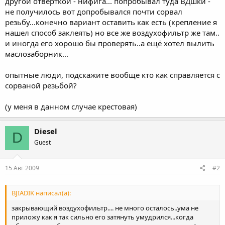
другой отверткой - нифига... попробывал туда ВДшки -
не получилось вот допробывался почти сорвал
резьбу...конечно вариант оставить как есть (крепление я
нашел способ заклеять) но все же воздухофильтр же там..
и иногда его хорошо бы проверять..а ещё хотел вылить
маслозаборник...
опытные люди, подскажите вообще кто как справляется с
сорваной резьбой?
(у меня в данном случае крестовая)
Diesel
D
Guest
15 Авг 2009
#2
BJIADIK написал(а):
закрывающий воздухофильтр.... не много осталось..ума не
приложу как я так сильно его затянуть умудрился...когда