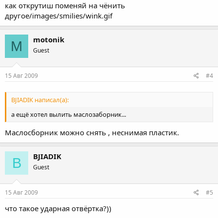
как открутиш поменяй на чёнить
другое/images/smilies/wink.gif
motonik
M
Guest
15 Авг 2009
#4
BJIADIK написал(а):
а ещё хотел вылить маслозаборник...
Маслосборник можно снять , неснимая пластик.
BJIADIK
B
Guest
15 Авг 2009
#5
что такое ударная отвёртка?))