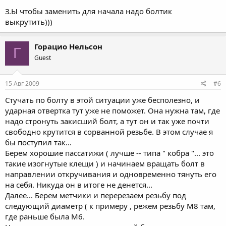
З.Ы чтобы заменить для начала надо болтик
выкрутить)))
Горацио Нельсон
Г
Guest
15 Авг 2009
#6
Стучать по болту в этой ситуации уже бесполезно, и
ударная отвертка тут уже не поможет. Она нужна там, где
надо стронуть закисший болт, а тут он и так уже почти
свободно крутится в сорванной резьбе. В этом случае я
бы поступил так...
Берем хорошие пассатижи ( лучше -- типа " кобра "... это
такие изогнутые клещи ) и начинаем вращать болт в
направлении откручивания и одновременно тянуть его
на себя. Никуда он в итоге не денется...
Далее... Берем метчики и перерезаем резьбу под
следующий диаметр ( к примеру , режем резьбу М8 там,
где раньше была М6.