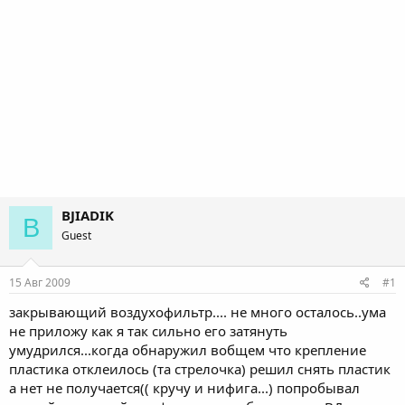
BJIADIK
B
Guest
15 Авг 2009
#1
закрывающий воздухофильтр.... не много осталось..ума
не приложу как я так сильно его затянуть
умудрился...когда обнаружил вобщем что крепление
пластика отклеилось (та стрелочка) решил снять пластик
а нет не получается(( кручу и нифига...) попробывал