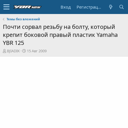
Вход
Регистрация
Темы без вложений
Почти сорвал резьбу на болту, который
крепит боковой правый пластик Yamaha
YBR 125
А
Д
BJIADIK
15 Авг 2009
в
а
т
т
о
а
р
н
т
а
е
ч
м
а
ы
л
а