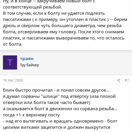
Ну, и в конце -- закручиваем новый болт с
соответствующей резьбой.
В том случае, если к болту не удается подлезть
пассатижами ( к примеру, он утоплен в пластик ) -- берем
дрель и сверлом чуть большего диаметра, чем резьба
болта, отсверливаем ему головку. После этого снимаем
пластик, и пассатижами выворачиваем то, что осталось
от болта.
траян
Т
Тру байкер
16 Авг 2009
#7
блин быстро прочитал - и понял совсем другое...
я думал сорваны "шлици" под атвёртку (иза плохой
отвёртки или болта такое часто бывает)
а оказывается болт в движении но сорвана резьба...
тогда +1 к верхнему посту
- над его вытягивать и вращать одновремено - болт
целими витками зацепится и должен выкрутится