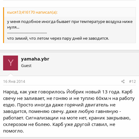
кыся13;416170 написал(а):
у меня подобное иногда бывает при температуре воздуха ниже
нуля...
--------------------------------
что зимий, что летом через пару дней не заводится.
yamaha.ybr
Y
Guest
16 Янв 2014
#12
Народ, как уже говорилось Йобрик новый 13 года. Карб
свечу не заливает, не гоняю и не туплю 60км.ч на работу
ездю. Просто иногда даже горячий двигатель не
заводится, поменяю свечу. даже любую гавняную -
работает. Сигнализации на моте нет, краник закрываю,
склерозом не болею. Карб уже другой ставил, не
помогло.