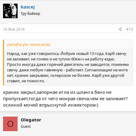
kascej
Тру байкер
16 Янв 2014
#13
yamaha.ybr написал(а):
Народ, как уже говорилось Йобрик новый 13 года. Карб свечу
не заливает, не гоняю и не туплю 60км.ч на работу ездю.
Просто иногда даже горячий двигатель не заводится, поменяю
свечу. даже любую гавняную - работает. Сигнализации на моте
нет, краник закрываю, склерозом не болею. Карб уже другой
ставил, не помогло.
краник закрыт,запорная игла из шланга бенз не
пропускает,тогда от чего мокрая свеча,чем ее заливает?
ослиной мочей впрыснутой инжектором:)
Olegator
O
Guest