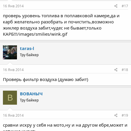
16 Янв 2014
#17
проверь уровень топлива в поплавковой камере,да и
карб желательно разобрать и почистить,возможно
жиклер воздуха забит,чудес не бывает,только
КАРБ!!!/images/smilies/wink.gif
taras-l
Тру байкер
16 Янв 2014
#18
Проверь фильтр воздуха (думаю забит)
ВОВАНЫЧ
В
Тру байкер
16 Янв 2014
#19
сравни искру у себя на мото,ну и на другом ебре,может и
катушка чудить