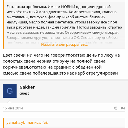
Есть такая проблемка. Имеем НОВЫЙ одноцилиндровый
четырёх-тактный мото двигатель. Компрессия ляля, клапана
выставлены, всё сухое, фильтр и карб чистые, бенза 95
наилучшая, масло полная синтетика. Утром завожу, всё с пол
тыка работает и едет, так дня три-пять. Потом заводить, стартер
маслает, а движок не заводится. Отворачиваем свечу,- мокрая.
Заворачиваем другую, - с пол тыка и ОК. Снова пару дней без
проблем, потом заводить, опять свеча мокрая. Уж сколько
Нажмите для раскрытия...
свечей менял(10), результат тот же. Думал карб богатит, свеча
светло коричневая. Уж менял коммутатор, провод катушку,
цвет свечи ни чего не говоритпокатаю день по лесу на
колпак(трубку), свечи, всё без толку на 3-4 дня. Что посоветуете
холостых свеча черная,откручу на полной свеча
?
коричневая,откатаю на средних с обедненной
смесью,свеча побелевшая,это как карб отрегулирован
Gakker
G
Guest
15 Янв 2014
#4
yamaha.ybr написал(а):