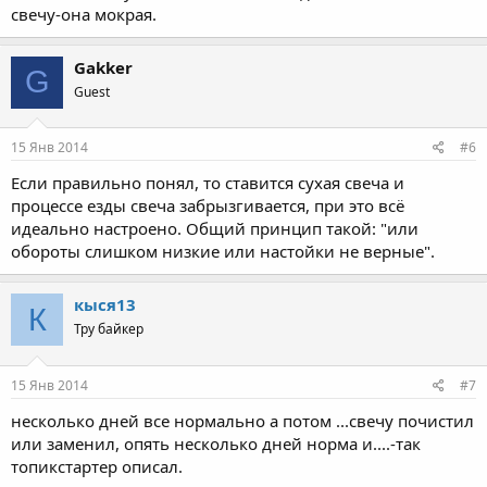
свечу-она мокрая.
Gakker
G
Guest
15 Янв 2014
#6
Если правильно понял, то ставится сухая свеча и
процессе езды свеча забрызгивается, при это всё
идеально настроено. Общий принцип такой: "или
обороты слишком низкие или настойки не верные".
кыся13
К
Тру байкер
15 Янв 2014
#7
несколько дней все нормально а потом ...свечу почистил
или заменил, опять несколько дней норма и....-так
топикстартер описал.