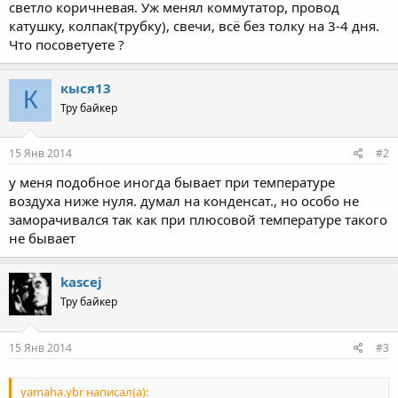
светло коричневая. Уж менял коммутатор, провод
катушку, колпак(трубку), свечи, всё без толку на 3-4 дня.
Что посоветуете ?
кыся13
К
Тру байкер
15 Янв 2014
#2
у меня подобное иногда бывает при температуре
воздуха ниже нуля. думал на конденсат., но особо не
заморачивался так как при плюсовой температуре такого
не бывает
kascej
Тру байкер
15 Янв 2014
#3
yamaha.ybr написал(а):