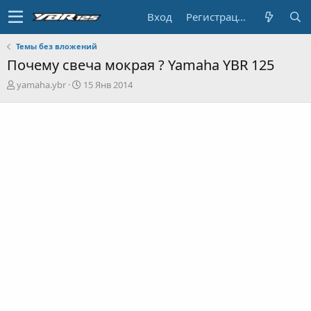
Вход
Регистрация
Темы без вложений
Почему свеча мокрая ? Yamaha YBR 125
А
Д
yamaha.ybr
15 Янв 2014
в
а
т
т
о
а
р
н
т
а
е
ч
м
а
ы
л
а