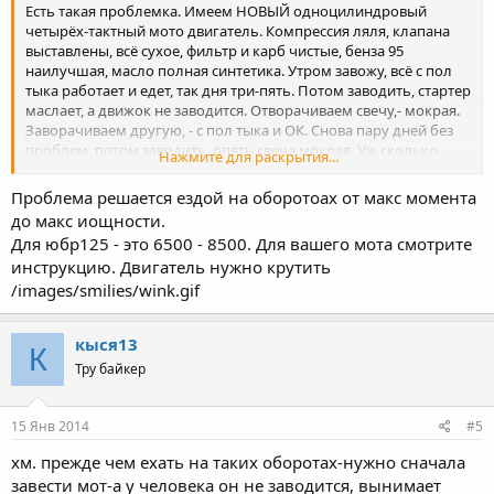
Есть такая проблемка. Имеем НОВЫЙ одноцилиндровый
четырёх-тактный мото двигатель. Компрессия ляля, клапана
выставлены, всё сухое, фильтр и карб чистые, бенза 95
наилучшая, масло полная синтетика. Утром завожу, всё с пол
тыка работает и едет, так дня три-пять. Потом заводить, стартер
маслает, а движок не заводится. Отворачиваем свечу,- мокрая.
Заворачиваем другую, - с пол тыка и ОК. Снова пару дней без
проблем, потом заводить, опять свеча мокрая. Уж сколько
Нажмите для раскрытия...
свечей менял(10), результат тот же. Думал карб богатит, свеча
светло коричневая. Уж менял коммутатор, провод катушку,
Проблема решается ездой на оборотоах от макс момента
колпак(трубку), свечи, всё без толку на 3-4 дня. Что посоветуете
до макс иощности.
?
Для юбр125 - это 6500 - 8500. Для вашего мота смотрите
инструкцию. Двигатель нужно крутить
/images/smilies/wink.gif
кыся13
К
Тру байкер
15 Янв 2014
#5
хм. прежде чем ехать на таких оборотах-нужно сначала
завести мот-а у человека он не заводится, вынимает