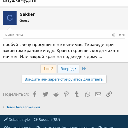
Gakker
G
Guest
16 Янв 2014
#20
пробуй свечу просушить не вынимая. Те заведи при
закрытом кранике и едь. Кран откроешь , когда чихать
начнёт. Или закрой кран на подьезде к дому ...
Last
1 из 2
Вперёд
Войдите или зарегистрируйтесь для ответа.
Facebook
Twitter
Reddit
Pinterest
Tumblr
WhatsApp
Электронная
Ссылка
Поделиться:
Темы без вложений
Default style
Russian (RU)
Обратная связь
Политика конфиденциальности
Помощь