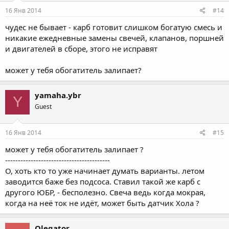
16 Янв 2014
#14
чудес не бывает - карб готовит слишком богатую смесь и
никакие ежедневные замены свечей, клапанов, поршней
и двигателей в сборе, этого не исправят
может у тебя обогатитель залипает?
yamaha.ybr
Y
Guest
16 Янв 2014
#15
может у тебя обогатитель залипает ?
-----------------------------------------
О, хоть кто то уже начинает думать варианты. летом
заводится баже без подсоса. Ставил такой же карб с
другого ЮБР, - бесполезно. Свеча ведь когда мокрая,
когда на неё ток не идёт, может быть датчик Хола ?
Olegator