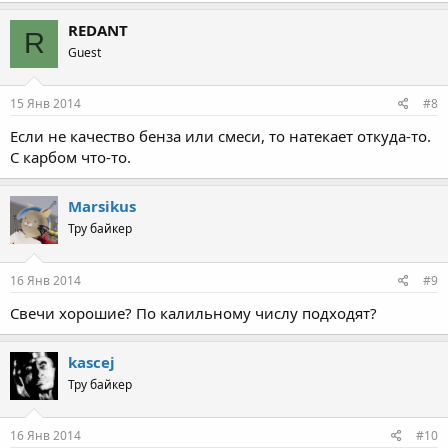
REDANT
R
Guest
15 Янв 2014
#8
Если не качество бенза или смеси, то натекает откуда-то.
С карбом что-то.
Marsikus
Тру байкер
16 Янв 2014
#9
Свечи хорошие? По калильному числу подходят?
kascej
Тру байкер
16 Янв 2014
#10