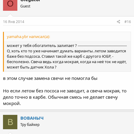
O
Guest
16 Янв 2014
#16
yamaha.ybr написал(а):
может у тебя обогатитель залипает ? -----------------------------------------
О, хоть кто то уже начинает думать варианты. летом заводится
баже без подсоса. Ставил такой же карб с другого ЮБР, -
бесполезно. Свеча ведь когда мокрая, когда на неё ток не идёт,
может быть датчик Хола ?
в этом случае замена свечи не помогла бы
Но если летом без пососа не заводит, а свеча мокрая, то
дело точно в карбе. Обычная смесь не делает свечу
мокрой.
ВОВАНЫЧ
В
Тру байкер