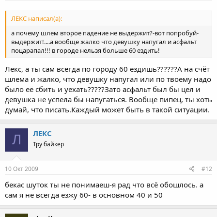
ЛЕКС написал(а):
а почему шлем второе падение не выдержит?-вот попробуй-
выдержит!....а вообще жалко что девушку напугал и асфальт
поцарапал!!! в городе нельзя больше 60 ездить!
Лекс, а ты сам всегда по городу 60 ездишь??????А на счёт
шлема и жалко, что девушку напугал или по твоему надо
было её сбить и уехать?????Зато асфальт был бы цел и
девушка не успела бы напугаться. Вообще пипец, ты хоть
думай, что писать.Каждый может быть в такой ситуации.
ЛЕКС
Л
Тру байкер
10 Окт 2009
#12
бекас шуток ты не понимаеш-я рад что всё обошлось. а
сам я не всегда езжу 60- в основном 40 и 50