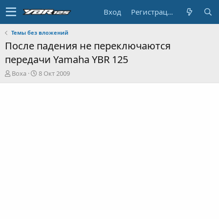
Вход
Регистрация
Темы без вложений
После падения не переключаются
передачи Yamaha YBR 125
А
Д
Boxa
8 Окт 2009
в
а
т
т
о
а
р
н
т
а
е
ч
м
а
ы
л
а