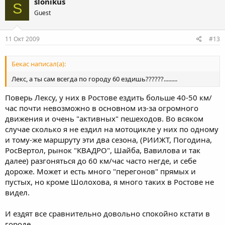
slonikus
S
Guest
11 Окт 2009
#13
Бекас написал(а):
Лекс, а ты сам всегда по городу 60 ездишь??????.........
Поверь Лексу, у них в Ростове ездить больше 40-50 км/
час почти невозможно в основном из-за огромного
движения и очень "активных" пешеходов. Во всяком
случае сколько я не ездил на мотоцикле у них по одному
и тому-же маршруту эти два сезона, (РИИЖТ, Погодина,
РосВертол, рынок "КВАДРО", Шайба, Вавилова и так
далее) разгоняться до 60 км/час часто негде, и себе
дороже. Может и есть много "перегонов" прямых и
пустых, но кроме Шолохова, я много таких в Ростове не
видел.
И ездят все сравнительно довольно спокойно кстати в
городе.