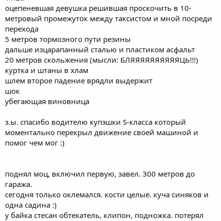
оцепеневшая девушка решившая проскочить в 10-
метровый промежуток между таксистом и мной посреди
перехода
5 метров тормозного пути резины
дальше изцарапанный сталью и пластиком асфальт
20 метров скольжения (мысли: БЛЯЯЯЯЯЯЯЯЯЯЦЬ!!!)
куртка и штаны в хлам
шлем второе падение врядли выдержит
шок
убегающая виновница
з.ы. спасибо водителю купэшки S-класса который
моментально перекрыл движение своей машиной и
помог чем мог :)
поднял моц, включил первую, завел. 300 метров до
гаража.
сегодня только оклемался. кости целые. куча синяков и
одна садина :)
у байка стесан обтекатель, клипон, подножка. потерял