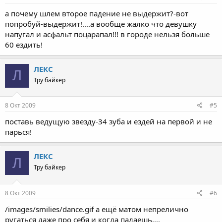
а почему шлем второе падение не выдержит?-вот
попробуй-выдержит!....а вообще жалко что девушку
напугал и асфальт поцарапал!!! в городе нельзя больше
60 ездить!
ЛЕКС
Л
Тру байкер
8 Окт 2009
#5
поставь ведущую звезду-34 зуба и ездей на первой и не
парься!
ЛЕКС
Л
Тру байкер
8 Окт 2009
#6
/images/smilies/dance.gif а ещё матом непрелично
ругаться даже про себя и когда падаешь....