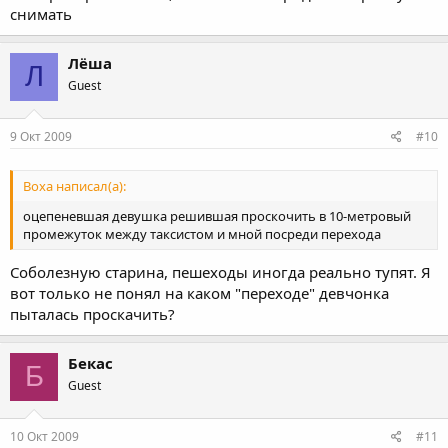
снимать
Лёша
Л
Guest
9 Окт 2009
#10
Boxa написал(а):
оцепеневшая девушка решившая проскочить в 10-метровый
промежуток между таксистом и мной посреди перехода
Соболезную старина, пешеходы иногда реально тупят. Я
вот только не понял на каком "переходе" девчонка
пыталась проскачить?
Бекас
Б
Guest
10 Окт 2009
#11