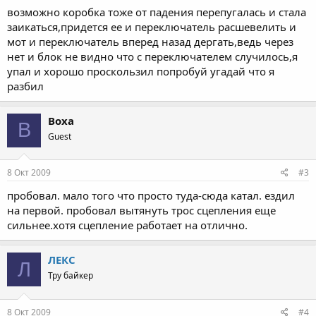
моментально перекрыл движение своей машиной и помог
возможно коробка тоже от падения перепугалась и стала
чем мог поднял моц, включил первую, завел. 300 метров до
заикаться,придется ее и переключатель расшевелить и
гаража. сегодня только оклемался. кости целые. куча синяков и
мот и переключатель вперед назад дергать,ведь через
одна садина у байка стесан обтекатель, клипон, подножка.
нет и блок не видно что с переключателем случилось,я
потерял кусок фары. с перепугу забыл выключить зажигание -
аккум мертв завел сегодня с кика. работает как часы. НО!
упал и хорошо проскользил попробуй угадай что я
передачи вверх не идут. замер на первой. даже нейтралка не
разбил
вкл. Что может быть?
Boxa
B
Guest
8 Окт 2009
#3
пробовал. мало того что просто туда-сюда катал. ездил
на первой. пробовал вытянуть трос сцепления еще
сильнее.хотя сцепление работает на отлично.
ЛЕКС
Л
Тру байкер
8 Окт 2009
#4