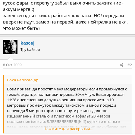
кусок фары. с перепугу забыл выключить зажигание -
аккум мертв :)
завел сегодня с кика. работает как часы. НО! передачи
вверх не идут. замер на первой. даже нейтралка не вкл.
Что может быть?
kascej
Тру байкер
8 Окт 2009
#2
Boxa написал(а):
Всем привет! да простят меня модераторы если промахнулся с
темой. вкратце: полная экипировка 80км/ч ул. Вышгородская
11:28 оцепеневшая девушка решившая проскочить в 10-
метровый промежуток между таксистом и мной посреди
перехода 5 метров тормозного пути резины дальше
изцарапанный сталью и пластиком асфальт 20 метров
скольжения (мысли: БЛЯЯЯЯЯЯЯЯЯЯЦЬ!!!) куртка и штаны в
хлам шлем второе падение врядли выдержит шок убегающая
Нажмите для раскрытия...
виновница з.ы. спасибо водителю купэшки S-класса который