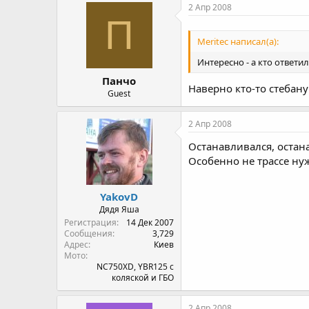
2 Апр 2008
П
Meritec написал(а):
Интересно - а кто ответил
Панчо
Наверно кто-то стебануц
Guest
2 Апр 2008
Останавливался, остан
Особенно не трассе ну
YakovD
Дядя Яша
Регистрация
14 Дек 2007
Сообщения
3,729
Адрес
Киев
Мото
NC750XD, YBR125 с
коляской и ГБО
2 Апр 2008