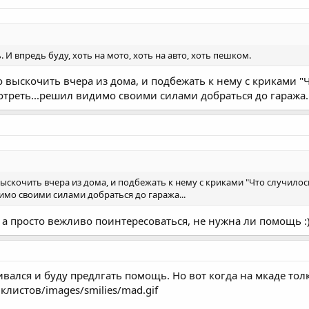
 И впредь буду, хоть на мото, хоть на авто, хоть пешком.
выскочить вчера из дома, и подбежать к нему с криками "Чт
отреть...решил видимо своими силами добраться до гаража..
скочить вчера из дома, и подбежать к нему с криками "Что случилось?
имо своими силами добраться до гаража...
, а просто вежливо поинтересоваться, не нужна ли помощь :
вался и буду предлгать помощь. Но вот когда на мкаде толк
листов/images/smilies/mad.gif