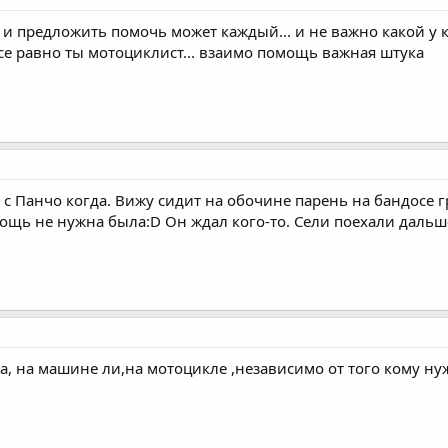
 и предложить помочь может каждый... и не важно какой у ко
вссе равно ты мотоциклист... взаимо помощь важная штука
 с Панчо когда. Вижу сидит на обочине парень на бандосе 
щь не нужна была:D Он ждал кого-то. Сели поехали дальше
а, на машине ли,на мотоцикле ,независимо от того кому н