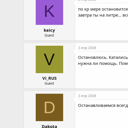
K
по кр мере остановится
завтра ты на литре... 
keicy
Guest
2 Апр 2008
V
Остановлюсь. Катались
нужна ли помощь. Помо
Vi_RUS
Guest
2 Апр 2008
D
Останавливаемся всегд
Dakota