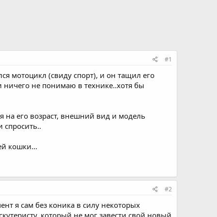
#1
ся мотоцикл (свиду спорт), и он тащил его
и ничего не понимаю в технике..хотя бы
я на его возраст, внешний вид и модель
 спросить..
й кошки...
#2
ент я сам без коника в силу некоторых
скутеристу, который не мог завести свой новый