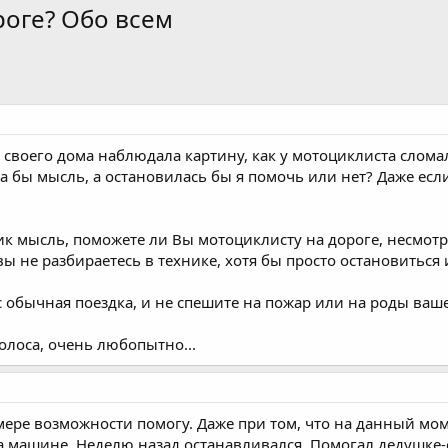
роге? Обо всем
 своего дома наблюдала картину, как у мотоциклиста сломал
а бы мысль, а остановилась бы я помочь или нет? Даже есл
ник мысль, поможете ли Вы мотоциклисту на дороге, несмотр
ы не разбираетесь в технике, хотя бы просто остановиться и
ас обычная поездка, и не спешите на пожар или на роды ваше
лоса, очень любопытно...
мере возможности помогу. Даже при том, что на данный мом
на машине. Неделю назад останавливался. Помогал дедушке-