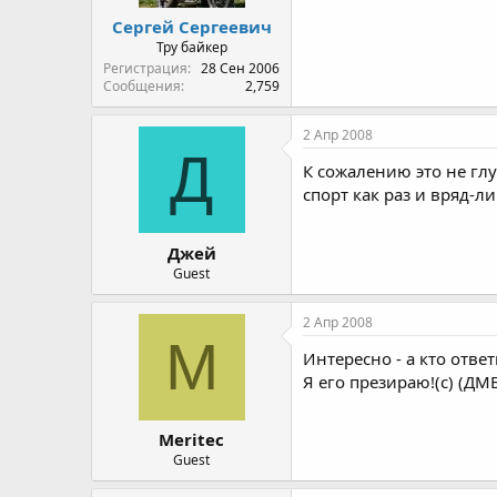
Сергей Сергеевич
Тру байкер
Регистрация
28 Сен 2006
Сообщения
2,759
2 Апр 2008
Д
К сожалению это не гл
спорт как раз и вряд-л
Джей
Guest
2 Апр 2008
M
Интересно - а кто ответ
Я его презираю!(с) (ДМ
Meritec
Guest