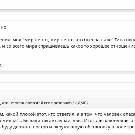
но.
ния: мол "мир не тот, мир не тот что был раньше" Типа ни кт
 и со всего мира спрашиваешь какое то хорошее отношение 
х.
, что не остановится? Я его презираю!(с) (ДМБ)
, какой плохой этот, кто ответил, а в том, что человек опас
 живца"... Бывали такие случаи, увы. Итог для клюнувшего 
хо буду держать востро и окружающую обстановку в поле зре