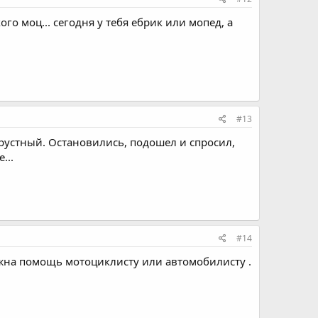
го моц... сегодня у тебя ебрик или мопед, а
#13
грустный. Остановились, подошел и спросил,
...
#14
ужна помощь мотоциклисту или автомобилисту .