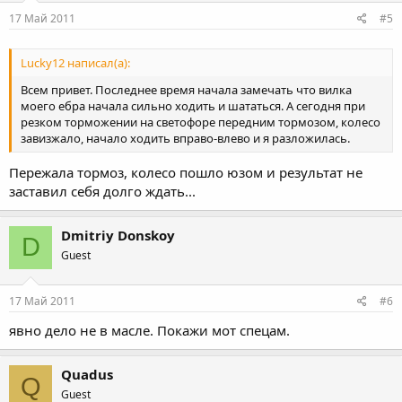
17 Май 2011
#5
Lucky12 написал(а):
Всем привет. Последнее время начала замечать что вилка
моего ебра начала сильно ходить и шататься. А сегодня при
резком торможении на светофоре передним тормозом, колесо
завизжало, начало ходить вправо-влево и я разложилась.
Пережала тормоз, колесо пошло юзом и результат не
заставил себя долго ждать...
Dmitriy Donskoy
D
Guest
17 Май 2011
#6
явно дело не в масле. Покажи мот спецам.
Quadus
Q
Guest