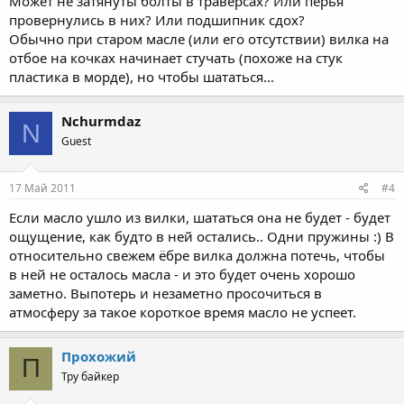
Может не затянуты болты в траверсах? Или перья
провернулись в них? Или подшипник сдох?
Обычно при старом масле (или его отсутствии) вилка на
отбое на кочках начинает стучать (похоже на стук
пластика в морде), но чтобы шататься...
Nchurmdaz
N
Guest
17 Май 2011
#4
Если масло ушло из вилки, шататься она не будет - будет
ощущение, как будто в ней остались.. Одни пружины :) В
относительно свежем ёбре вилка должна потечь, чтобы
в ней не осталось масла - и это будет очень хорошо
заметно. Выпотерь и незаметно просочиться в
атмосферу за такое короткое время масло не успеет.
Прохожий
П
Тру байкер