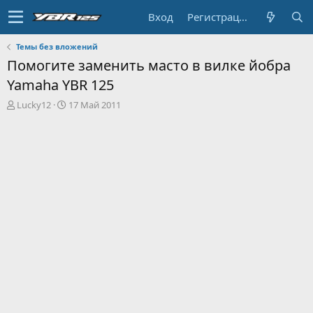
Вход
Регистрация
Темы без вложений
Помогите заменить масто в вилке йобра
Yamaha YBR 125
А
Д
Lucky12
17 Май 2011
в
а
т
т
о
а
р
н
т
а
е
ч
м
а
ы
л
а