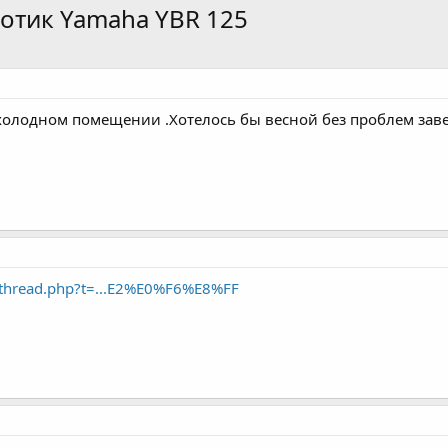
отик Yamaha YBR 125
 холодном помещении .Хотелось бы весной без проблем заве
wthread.php?t=...E2%E0%F6%E8%FF