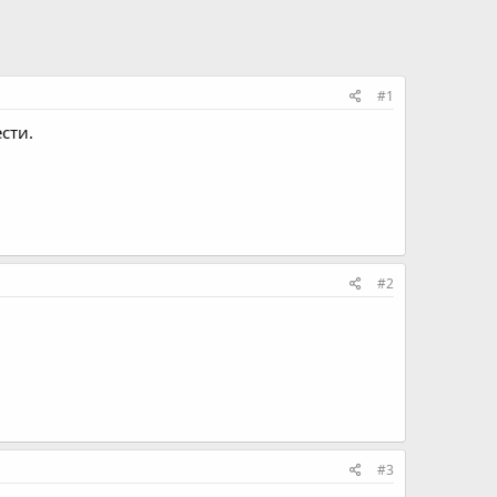
#1
сти.
#2
#3