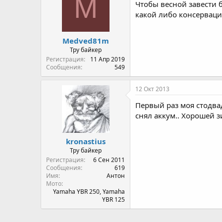
M
Чтобы весной завести б
какой либо консервации
Medved81m
Тру байкер
Регистрация
11 Апр 2019
Сообщения
549
12 Окт 2013
Первый раз моя стодвад
снял аккум.. Хорошей
kronastius
Тру байкер
Регистрация
6 Сен 2011
Сообщения
619
Имя
Антон
Мото
Yamaha YBR 250, Yamaha
YBR 125