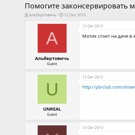
Помогите законсервировать м
А
Д
Альбертовичь
12 Окт 2013
в
а
т
т
12 Окт 2013
о
а
А
Мотик стоит на даче в
р
н
т
а
е
ч
м
а
Альбертовичь
ы
л
а
Guest
12 Окт 2013
U
http://ybrclub.com/sho
UNREAL
Guest
12 Окт 2013