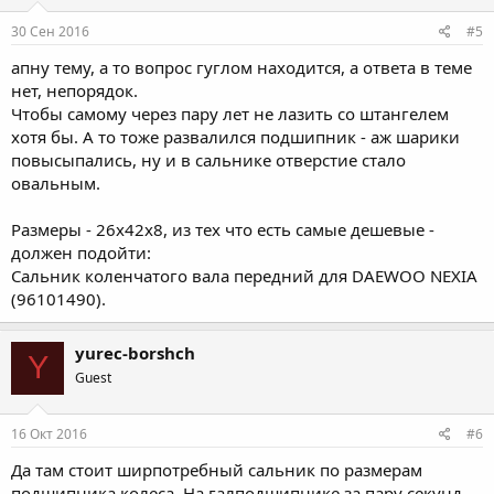
30 Сен 2016
#5
апну тему, а то вопрос гуглом находится, а ответа в теме
нет, непорядок.
Чтобы самому через пару лет не лазить со штангелем
хотя бы. А то тоже развалился подшипник - аж шарики
повысыпались, ну и в сальнике отверстие стало
овальным.
Размеры - 26x42x8, из тех что есть самые дешевые -
должен подойти:
Сальник коленчатого вала передний для DAEWOO NEXIA
(96101490).
yurec-borshch
Y
Guest
16 Окт 2016
#6
Да там стоит ширпотребный сальник по размерам
подшипника колеса. На галподшипнике за пару секунд