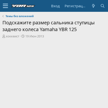
Вход
Регистрация
Темы без вложений
Подскажите размер сальника ступицы
заднего колеса Yamaha YBR 125
А
Д
хоккеист
19 Июн 2013
в
а
т
т
о
а
р
н
т
а
е
ч
м
а
ы
л
а