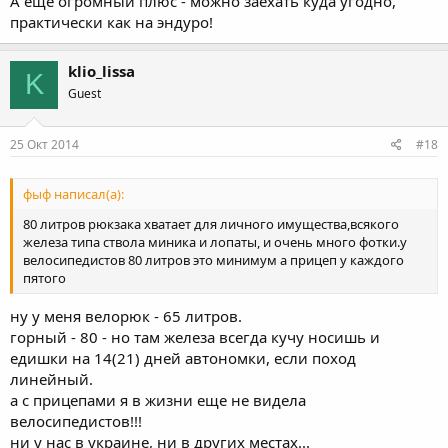
А ещё огромный плюс - можно заехать куда угодно,
практически как на эндуро!
klio_lissa
K
Guest
25 Окт 2014
#18
фыф написал(а):
80 литров рюкзака хватает для личного имущества,всякого
железа типа ствола миника и лопаты, и очень много фотки.у
велосипедистов 80 литров это минимум а прицеп у каждого
пятого
ну у меня велорюк - 65 литров.
горный - 80 - но там железа всегда кучу носишь и
едишки на 14(21) дней автономки, если поход
линейный.
а с прицепами я в жизни еще не видела
велосипедистов!!!
ни у нас в украине, ни в других местах...