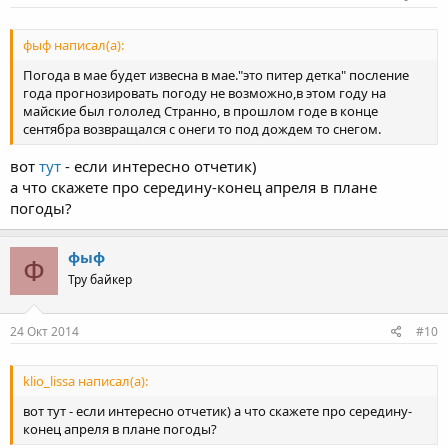
фыф написал(а):
Погода в мае будет извесна в мае."это питер детка" посление
года прогнозировать погоду не возможно,в этом году на
майские был гололед Странно, в прошлом годе в конце
сентябра возвращался с онеги то под дождем то снегом.
вот
тут
- если интересно отчетик)
а что скажете про середину-конец апреля в плане
погоды?
фыф
Ф
Тру байкер
24 Окт 2014
#10
klio_lissa написал(а):
вот тут - если интересно отчетик) а что скажете про середину-
конец апреля в плане погоды?