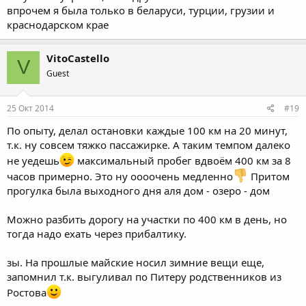
впрочем я была только в беларуси, турции, грузии и
краснодарском крае
VitoCastello
V
Guest
25 Окт 2014
#19
По опыту, делал остановки каждые 100 км на 20 минут,
т.к. ну совсем тяжко пассажирке. А таким темпом далеко
не уедешь
максимальный пробег вдвоём 400 км за 8
часов примерно. Это ну оооочень медленно
Притом
прогулка была выходного дня аля дом - озеро - дом
Можно разбить дорогу на участки по 400 км в день, но
тогда надо ехать через прибалтику.
зы. На прошлые майские носил зимние вещи еще,
запомнил т.к. выгуливал по Питеру родственников из
Ростова