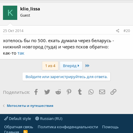
klio_lissa
K
Guest
25 Окт 2014
#20
хотелось бы по 500. ехать думала через беларусь -
нижний новгород (туда) и через псков обратно:
как-то
так
Last
1 из 4
Вперёд
Войдите или зарегистрируйтесь для ответа.
Facebook
Twitter
Reddit
Pinterest
Tumblr
WhatsApp
Электронная
Ссылка
Поделиться:
Мотослеты и путешествия
Default style
Russian (RU)
Обратная связь
Политика конфиденциальности
Помощь
Главная
R