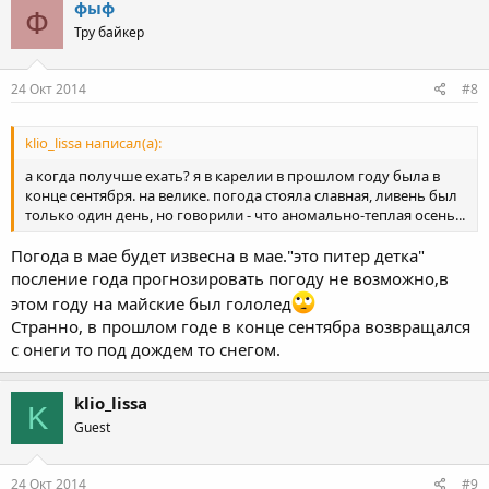
фыф
Ф
Тру байкер
24 Окт 2014
#8
klio_lissa написал(а):
а когда получше ехать? я в карелии в прошлом году была в
конце сентября. на велике. погода стояла славная, ливень был
только один день, но говорили - что аномально-теплая осень...
Погода в мае будет извесна в мае."это питер детка"
посление года прогнозировать погоду не возможно,в
этом году на майские был гололед
Странно, в прошлом годе в конце сентябра возвращался
с онеги то под дождем то снегом.
klio_lissa
K
Guest
24 Окт 2014
#9