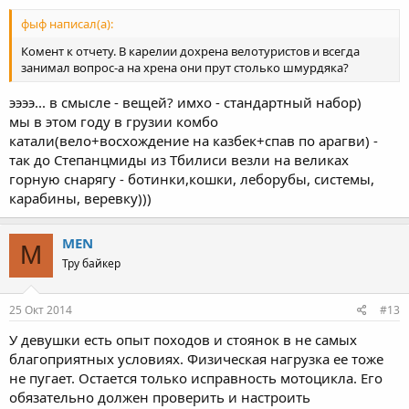
фыф написал(а):
Комент к отчету. В карелии дохрена велотуристов и всегда
занимал вопрос-а на хрена они прут столько шмурдяка?
ээээ... в смысле - вещей? имхо - стандартный набор)
мы в этом году в грузии комбо
катали(вело+восхождение на казбек+спав по арагви) -
так до Степанцмиды из Тбилиси везли на великах
горную снарягу - ботинки,кошки, леборубы, системы,
карабины, веревку)))
MEN
M
Тру байкер
25 Окт 2014
#13
У девушки есть опыт походов и стоянок в не самых
благоприятных условиях. Физическая нагрузка ее тоже
не пугает. Остается только исправность мотоцикла. Его
обязательно должен проверить и настроить