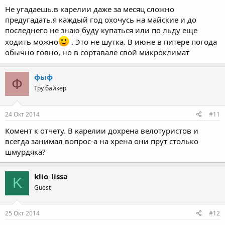
Не угадаешь.в карелии даже за месяц сложно
предугадать.я каждый год охочусь на майские и до
последнего не знаю буду купаться или по льду еще
ходить можно
. Это не шутка. В июне в питере погода
обычно говно, но в сортавале свой микроклимат
фыф
Ф
Тру байкер
24 Окт 2014
#11
Комент к отчету. В карелии дохрена велотуристов и
всегда занимал вопрос-а на хрена они прут столько
шмурдяка?
klio_lissa
K
Guest
25 Окт 2014
#12