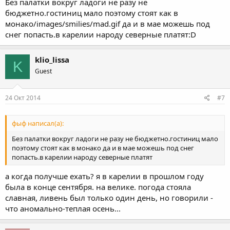
Без палатки вокруг ладоги не разу не
бюджетно.гостиниц мало поэтому стоят как в
монако/images/smilies/mad.gif да и в мае можешь под
снег попасть.в карелии народу северные платят:D
klio_lissa
K
Guest
24 Окт 2014
#7
фыф написал(а):
Без палатки вокруг ладоги не разу не бюджетно.гостиниц мало
поэтому стоят как в монако да и в мае можешь под снег
попасть.в карелии народу северные платят
а когда получше ехать? я в карелии в прошлом году
была в конце сентября. на велике. погода стояла
славная, ливень был только один день, но говорили -
что аномально-теплая осень...