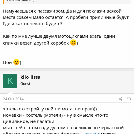
Намучаешься с пассажиром. Да и для поклажи всякой
места совсем мало остается. А пробеги приличные будут.
Где и как ночевать будете?
Как по мне лучше двумя мотоциклами ехать, один
спички везет, другой коробок
)
Цой
)
klio_lissa
K
Guest
24 Окт 2014
#3
хотела с сестрой. у ней ни мота, ни прав)))
ночевки - хостелы(мотели) - ну в смысле что-то
цивильное, не палатки
мы с ней в этом году дуэтом на великах по черкасской
области катались в таком формате...
вот тут
можно