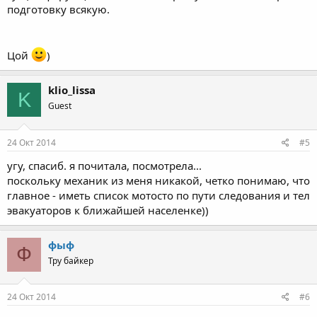
подготовку всякую.
Цой
)
klio_lissa
K
Guest
24 Окт 2014
#5
угу, спасиб. я почитала, посмотрела...
поскольку механик из меня никакой, четко понимаю, что
главное - иметь список мотосто по пути следования и тел
эвакуаторов к ближайшей населенке))
фыф
Ф
Тру байкер
24 Окт 2014
#6