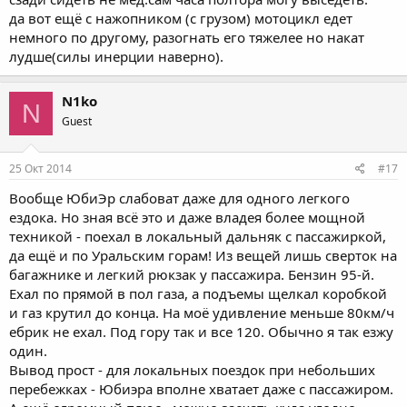
да вот ещё с нажопником (с грузом) мотоцикл едет
немного по другому, разогнать его тяжелее но накат
лудше(силы инерции наверно).
N1ko
N
Guest
25 Окт 2014
#17
Вообще ЮбиЭр слабоват даже для одного легкого
ездока. Но зная всё это и даже владея более мощной
техникой - поехал в локальный дальняк с пассажиркой,
да ещё и по Уральским горам! Из вещей лишь сверток на
багажнике и легкий рюкзак у пассажира. Бензин 95-й.
Ехал по прямой в пол газа, а подъемы щелкал коробкой
и газ крутил до конца. На моё удивление меньше 80км/ч
ебрик не ехал. Под гору так и все 120. Обычно я так езжу
один.
Вывод прост - для локальных поездок при небольших
перебежках - Юбиэра вполне хватает даже с пассажиром.