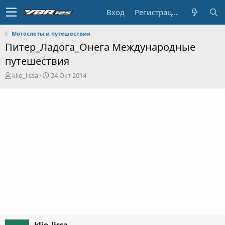
Вход
Регистрация
Мотослеты и путешествия
Питер_Ладога_Онега Международные
путешествия
А
Д
klio_lissa
24 Окт 2014
в
а
т
т
о
а
р
н
т
а
е
ч
м
а
ы
л
а
klio_lissa