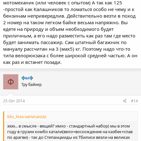
мотомеханик (или человек с опытом) А так как 125
-простой как Калашников то ломаться особо не чему и к
бензинам непривередлив. Действительно везти в поход
2 номер на таком легком байке весьма напряжно. Вы
едете на природу и объем необходимого будет
приличным, а его надо разместить как раз там где место
будет занимать пассажир. Сам штатный багажник по
мануалу рассчитан на 3 (мах5) кг. Поэтому надо что-то
типа велорюкзака с более широкой средней частью. А он
как раз и встанет позади.
фыф
Ф
Тру байкер
25 Окт 2014
#14
klio_lissa написал(а):
ээээ... в смысле - вещей? имхо - стандартный набор) мы в этом
году в грузии комбо катали(вело+восхождение на казбек+спав
по арагви) - так до Степанцмиды из Тбилиси везли на великах