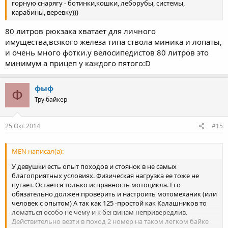
горную снарягу - ботинки,кошки, леборубы, системы,
карабины, веревку)))
80 литров рюкзака хватает для личного
имущества,всякого железа типа ствола миника и лопаты,
и очень много фотки.у велосипедистов 80 литров это
минимум а прицеп у каждого пятого:D
фыф
Ф
Тру байкер
25 Окт 2014
#15
MEN написал(а):
У девушки есть опыт походов и стоянок в не самых
благоприятных условиях. Физическая нагрузка ее тоже не
пугает. Остается только исправность мотоцикла. Его
обязательно должен проверить и настроить мотомеханик (или
человек с опытом) А так как 125 -простой как Калашников то
ломаться особо не чему и к бензинам непривередлив.
Действительно везти в поход 2 номер на таком легком байке