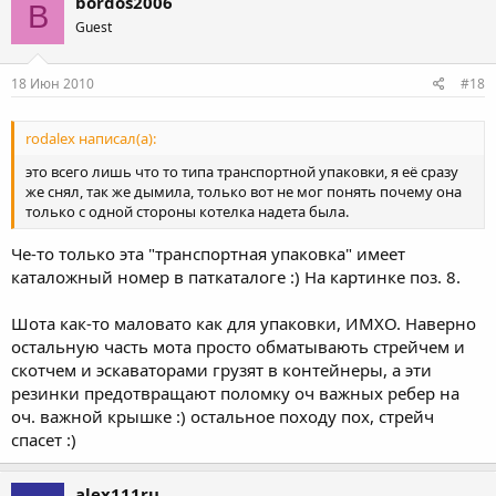
bordos2006
B
Guest
18 Июн 2010
#18
rodalex написал(а):
это всего лишь что то типа транспортной упаковки, я её сразу
же снял, так же дымила, только вот не мог понять почему она
только с одной стороны котелка надета была.
Че-то только эта "транспортная упаковка" имеет
каталожный номер в паткаталоге :) На картинке поз. 8.
Шота как-то маловато как для упаковки, ИМХО. Наверно
остальную часть мота просто обматывають стрейчем и
скотчем и эскаваторами грузят в контейнеры, а эти
резинки предотвращают поломку оч важных ребер на
оч. важной крышке :) остальное походу пох, стрейч
спасет :)
alex111ru