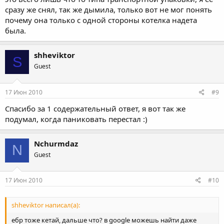
сразу же снял, так же дымила, только вот не мог понять
почему она только с одной стороны котелка надета
была.
shheviktor
S
Guest
17 Июн 2010
#9
Спасибо за 1 содержательный ответ, я вот так же
подумал, когда паниковать перестал :)
Nchurmdaz
N
Guest
17 Июн 2010
#10
shheviktor написал(а):
ебр тоже кетай, дальше что? в google можешь найти даже