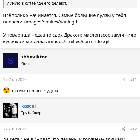
линию в китае где его делают.
Всё только начинается. Самые большие лулзы у тебя
впереди /images/smilies/wink.gif
У товарища недавно сдох Дракон: маслонасос заклинило
кусочком металла /images/smilies/surrender.gif
shheviktor
S
Guest
17 Июн 2010
#11
каким только чудом
kascej
Тру байкер
17 Июн 2010
#12
да кетай не виноват что пацаны к горячему глушаку