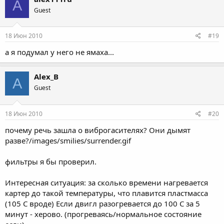
A
Guest
18 Июн 2010
#19
а я подумал у него не ямаха...
Alex_B
A
Guest
18 Июн 2010
#20
почему речь зашла о виброгасителях? Они дымят
разве?/images/smilies/surrender.gif
фильтры я бы проверил.
Интересная ситуация: за сколько времени нагревается
картер до такой температуры, что плавится пластмасса
(105 С вроде) Если двигл разогревается до 100 С за 5
минут - херово. (прогреваясь/нормальное состояние