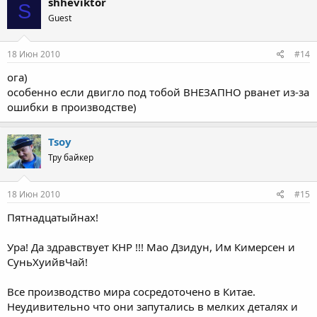
shheviktor
S
Guest
18 Июн 2010
#14
ога)
особенно если двигло под тобой ВНЕЗАПНО рванет из-за
ошибки в производстве)
Tsoy
Тру байкер
18 Июн 2010
#15
Пятнадцатыйнах!
Ура! Да здравствует КНР !!! Мао Дзидун, Им Кимерсен и
СуньХуийвЧай!
Все производство мира сосредоточено в Китае.
Неудивительно что они запутались в мелких деталях и