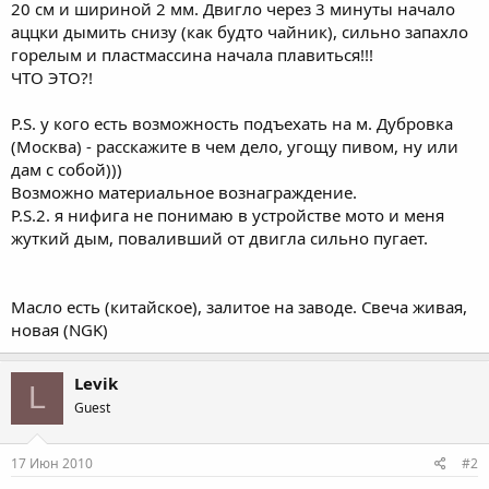
20 см и шириной 2 мм. Двигло через 3 минуты начало
аццки дымить снизу (как будто чайник), сильно запахло
горелым и пластмассина начала плавиться!!!
ЧТО ЭТО?!
P.S. у кого есть возможность подъехать на м. Дубровка
(Москва) - расскажите в чем дело, угощу пивом, ну или
дам с собой)))
Возможно материальное вознаграждение.
P.S.2. я нифига не понимаю в устройстве мото и меня
жуткий дым, поваливший от двигла сильно пугает.
Масло есть (китайское), залитое на заводе. Свеча живая,
новая (NGK)
Levik
L
Guest
17 Июн 2010
#2