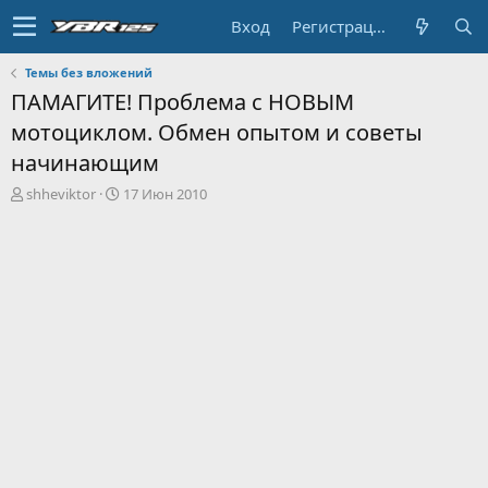
Вход
Регистрация
Темы без вложений
ПАМАГИТЕ! Проблема с НОВЫМ
мотоциклом. Обмен опытом и советы
начинающим
А
Д
shheviktor
17 Июн 2010
в
а
т
т
о
а
р
н
т
а
е
ч
м
а
ы
л
а