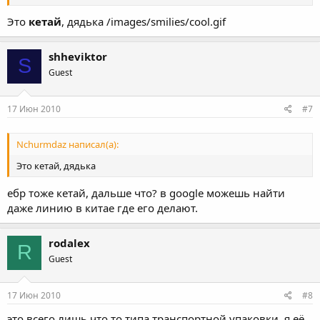
Это
кетай
, дядька /images/smilies/cool.gif
shheviktor
S
Guest
17 Июн 2010
#7
Nchurmdaz написал(а):
Это кетай, дядька
ебр тоже кетай, дальше что? в google можешь найти
даже линию в китае где его делают.
rodalex
R
Guest
17 Июн 2010
#8
это всего лишь что то типа транспортной упаковки, я её