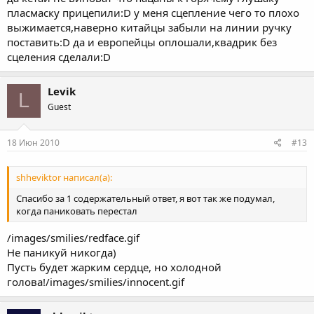
пласмаску прицепили:D у меня сцепление чего то плохо
выжимается,наверно китайцы забыли на линии ручку
поставить:D да и европейцы оплошали,квадрик без
сцеления сделали:D
Levik
L
Guest
18 Июн 2010
#13
shheviktor написал(а):
Спасибо за 1 содержательный ответ, я вот так же подумал,
когда паниковать перестал
/images/smilies/redface.gif
Не паникуй никогда)
Пусть будет жарким сердце, но холодной
голова!/images/smilies/innocent.gif