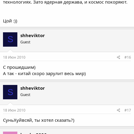
технологиях. Зато ядерная держава, и космос покоряют.
Цой :))
shheviktor
S
Guest
18 Июн 2010
#16
С прошедшим)
А так - китай скоро зарулит весь мир)
shheviktor
S
Guest
18 Июн 2010
#17
СуньХуйвсяй, ты хотел сказать?)