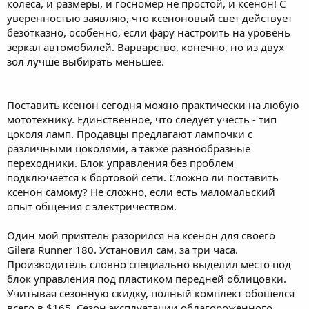
колеса, и размеры, и госномер не простой, и ксенон! С
уверенностью заявляю, что ксеноновый свет действует
безотказно, особенно, если фару настроить на уровень
зеркал автомобилей. Варварство, конечно, но из двух
зол лучше выбирать меньшее.
Поставить ксенон сегодня можно практически на любую
мототехнику. Единственное, что следует учесть - тип
цоколя ламп. Продавцы предлагают лампочки с
различными цоколями, а также разнообразные
переходники. Блок управления без проблем
подключается к бортовой сети. Сложно ли поставить
ксенон самому? Не сложно, если есть маломальский
опыт общения с электричеством.
Один мой приятель разорился на ксенон для своего
Gilera Runner 180. Установил сам, за три часа.
Производитель словно специально выделил место под
блок управления под пластиком передней облицовки.
Учитывая сезонную скидку, полный комплект обошелся
всего в $165. Сезон эксплуатации облагороженного