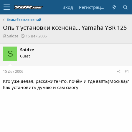
Вход
Регистрация
Темы без вложений
Опыт установки ксенона... Yamaha YBR 125
А
Д
Saidze
15 Дек 2006
в
а
т
т
Saidze
S
о
а
Guest
р
н
т
а
е
ч
15 Дек 2006
#1
м
а
ы
л
Кто уже делал, раскажите что, почём и где взять(Москва)?
а
Как установить думаю и сам смогу!