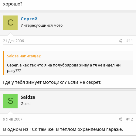
хорошо?
Сергей
С
Интересующийся мото
21 Дек 2006
#11
Saidze написал(а):
Серег, а как так что я на полубоярова живу а тя не видел ни
разу???
Где у тебя зимует мотоцикл? Если не секрет.
Saidze
S
Guest
9 Янв 2007
#12
В одном из ГСК там же. В тёплом охраняемом гараже.