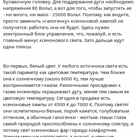
булавочную головку. Для поддержания дуги необходимо
напряжение 80 Вольт, а вот для того, чтобы запустить ее
- ни много, ни мало - 25000 Вольт. Поэтому, как видите,
просто заменить «галогенку» ксеноновой лампой не
получится: работать она не будет. Здесь нужен
электронный блок управления, что, пожалуй, и есть
главный минус ксенонового света. Зато дальше идут
одни плюсы.
Во-первых, белый цвет. У любого источника света есть
такой параметр как цветовая температура. Чем ближе
она к солнечному (около 6000 К), тем лучше
воспринимается глазом. Различными присадками к
газам инженеры окрашивают дугу, меняя тем самым ее
цветовую температуру. Сегодня в продаже есть
ксеноновые лампы от 4500 К до 7000 К. Поэтому светят
они ослепительно-белым, порой кажется, голубоватым
оттенком, а обычные галогенки - желтым. Наши глаза
самой природой приспособлены к солнечному спектру, и
потому свет ксеноновых фар гораздо комфортнее.
Зрение меньше напрягается, а значит, и меньше