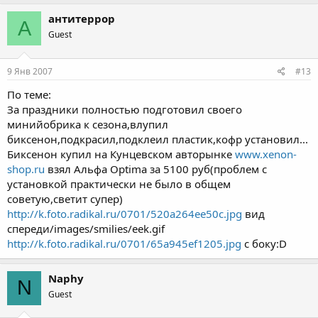
антитеррор
А
Guest
9 Янв 2007
#13
По теме:
За праздники полностью подготовил своего
минийобрика к сезона,влупил
биксенон,подкрасил,подклеил пластик,кофр установил...
Биксенон купил на Кунцевском авторынке
www.xenon-
shop.ru
взял Альфа Optima за 5100 руб(проблем с
установкой практически не было в общем
советую,светит супер)
http://k.foto.radikal.ru/0701/520a264ee50c.jpg
вид
спереди/images/smilies/eek.gif
http://k.foto.radikal.ru/0701/65a945ef1205.jpg
с боку:D
Naphy
N
Guest