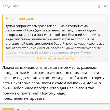
17 Дек 2006
#6
Riffraff написал(а):
тупой вопрос от ламера: я так понимаю ксенон: сама
лампа+некий блок(для зажигания лампы+управления,там
шторки какие то на магнитах, чтоб свет ближний дальний) а
куда собственно лампа запихивается? разве оболочки от
стандартной фары достаточно будет? не слишком ли хреновые
там отражатели? или ксенон способен даже в таких условиях
обеспечить высокий уровень освещения дороги? меня
смущает просто, если я таки возьму ёбыря, то половина
Нажмите для раскрытия...
времени эксплуатации придётся на тёмное время суток. также
смущает : установка ксенона в родную фару не нарушит
Лампа запихивается в свое штатное место, разьемы
условий гарантии?
стандартные Н4, отражатели вполне нормальные ни
чего не надо менять, а вот если делать би-ксенон здесь
есть некоторые сложности с ходом лампочки, должно
быть небольшое пространство для нее, а его я так
понимаю почти нет. Поэтому надо
поексперементировать.