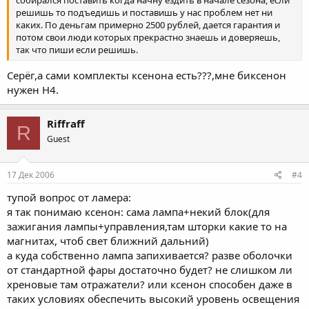
решишь то подъедишь и поставишь у нас проблем нет ни
каких. По деньгам примерно 2500 рублей, дается гарантия и
потом свои люди которых прекрастно знаешь и доверяешь,
так что пиши если решишь.
Серёг,а сами комплекты ксенона есть???,мне биксенон
нужен Н4.
Riffraff
R
Guest
17 Дек 2006
#4
тупой вопрос от ламера:
я так понимаю ксенон: сама лампа+некий блок(для
зажигания лампы+управления,там шторки какие то на
магнитах, чтоб свет ближний дальний)
а куда собственно лампа запихивается? разве оболочки
от стандартной фары достаточно будет? не слишком ли
хреновые там отражатели? или ксенон способен даже в
таких условиях обеспечить высокий уровень освещения