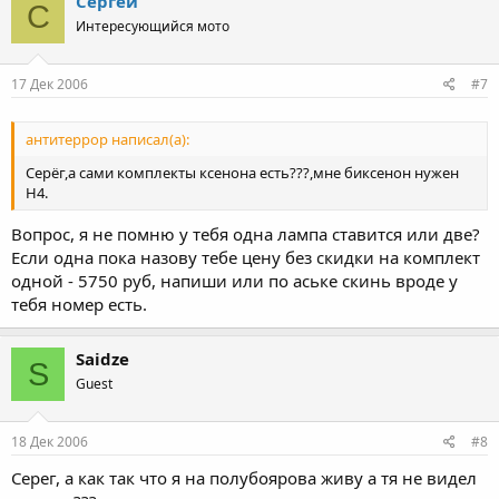
Сергей
С
Интересующийся мото
17 Дек 2006
#7
антитеррор написал(а):
Серёг,а сами комплекты ксенона есть???,мне биксенон нужен
Н4.
Вопрос, я не помню у тебя одна лампа ставится или две?
Если одна пока назову тебе цену без скидки на комплект
одной - 5750 руб, напиши или по аське скинь вроде у
тебя номер есть.
Saidze
S
Guest
18 Дек 2006
#8
Серег, а как так что я на полубоярова живу а тя не видел