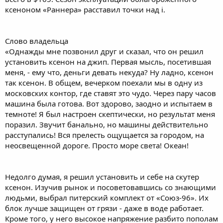
ксеноном «Раннера» расставил точки над i.
Слово владельца
«Однажды мне позвонил друг и сказал, что он решил
установить ксенон на джип. Первая мысль, посетившая
меня, - ему что, деньги девать некуда? Ну ладно, ксенон
так ксенон. В общем, вечерком поехали мы в одну из
московских контор, где ставят это чудо. Через пару часов
машина была готова. Вот здорово, заодно и испытаем в
темноте! Я был настроен скептически, но результат меня
поразил. Звучит банально, но машины действительно
расступались! Вся прелесть ощущается за городом, на
неосвещенной дороге. Просто море света! Океан!
Недолго думая, я решил установить и себе на скутер
ксенон. Изучив рынок и посоветовавшись со знающими
людьми, выбрал питерский комплект от «Союз-96». Их
блок лучше защищен от грязи - даже в воде работает.
Кроме того, у него высокое напряжение разбито пополам