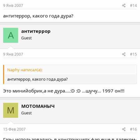
9 Янв 2007
#14
антитеррор, какого года дура?
антитеррор
А
Guest
9 Янв 2007
#15
Naphy написал(а):
антитеррор, какого года дура?
Это минийобрик,а не дура....:D :D ...шучу... 1997 он!!!
МОТОМАНЫЧ
М
Guest
15 Фев 2007
#16
Газы использовались в конструкциях фар еще в далеком-