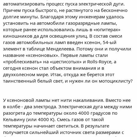
автоматизировать процесс пуска электрической дуги.
Причем пуска быстрого, не растянутого на бесконечно
долгие минуты. Благодаря этому инженерам удалось
установить на автомобили газоразрядные лампы,
которые ранее использовались лишь в «юпитерах»
киношников да для освещения улиц. В состав смеси
газов автомобильных ламп введен ксенон, 54-ый
элемент в таблице Менделеева. Потому они и получили
название «ксеноновых». Первые лампы стали
«проблескивать» на «шестисотых» и Rolls-Royce, а
сегодня ксенон стал объектом внимания и в
двухколесном мире. Итак, откуда же берется этот
таинственный белый свет, и нужен ли он мотоциклисту?
У ксеноновой лампы нет нити накаливания. Вместо нее
в колбе - два электрода. Электрическая дуга между ними
разогрета до температуры около 4000 градусов по
Кельвину (или 4000 К). Смесь газов от такой
температуры начинает светиться. В результате
получается сильнейший источник света размерами с