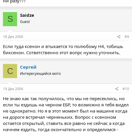
ни разу???
Saidze
S
Guest
18 Дек 2006
#9
Если туда ксенон и втыкается то полюбому H4, тобишь
биксенон. Сответственно этот вопрс нужно уточнить.
Сергей
С
Интересующийся мото
19 Дек 2006
#10
Не знаю как так получилось, что мы не пересеклись, но
если ты ездишь на черном ЕБР, то возможно я тебя видел
не однократно. Но я в этот момент был на машине когда
на дороге встречал черненьких. Вопрос с ксеноном
остается открытый, ставить все равно не сейчас а когда
начнем ездить, тогда окончательно и определимся -