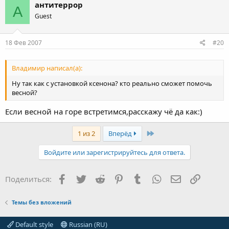
антитеррор
А
Guest
18 Фев 2007
#20
Владимир написал(а):
Ну так как с установкой ксенона? кто реально сможет помочь
весной?
Если весной на горе встретимся,расскажу чё да как:)
Last
1 из 2
Вперёд
Войдите или зарегистрируйтесь для ответа.
Facebook
Twitter
Reddit
Pinterest
Tumblr
WhatsApp
Электронная
Ссылка
Поделиться:
Темы без вложений
Default style
Russian (RU)