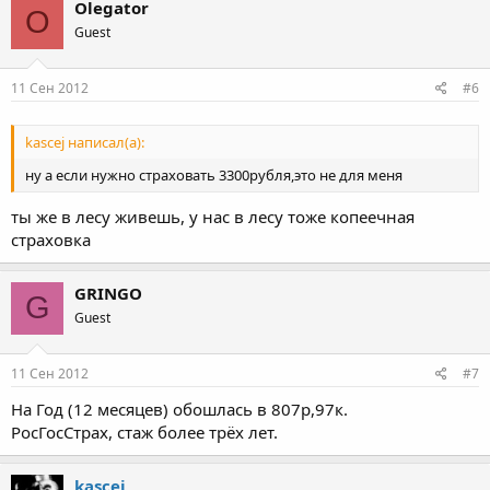
Olegator
O
Guest
11 Сен 2012
#6
kascej написал(а):
ну а если нужно страховать 3300рубля,это не для меня
ты же в лесу живешь, у нас в лесу тоже копеечная
страховка
GRINGO
G
Guest
11 Сен 2012
#7
На Год (12 месяцев) обошлась в 807р,97к.
РосГосСтрах, стаж более трёх лет.
kascej