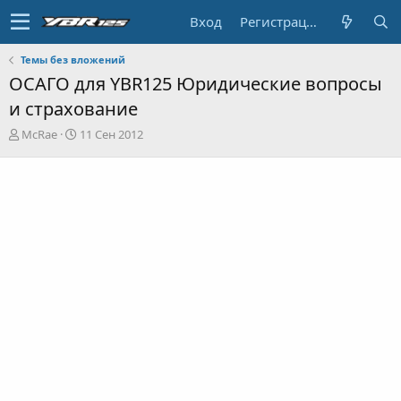
Вход
Регистрация
Темы без вложений
ОСАГО для YBR125 Юридические вопросы
и страхование
А
Д
McRae
11 Сен 2012
в
а
т
т
о
а
р
н
т
а
е
ч
м
а
ы
л
а