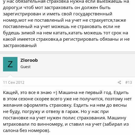
у нас обязательная страховка нужна если выезжаешь на
дорогу,и чтоб мот застраховать он должен быть
зарегистрирован и иметь свой государственный
номер,мот не поставленый на учет не страхуется,также
поставленый на учет можешь не страховать если не
будешь зимой на нем катать,катать можешь тот срок на
какой имеется страховка,а регистрировать обязаны и не
застрахованый
Zloroob
Z
Guest
11 Сен 2012
#13
Кащей, это все я знаю =) Машина не первый год. Ездить
в этом сезоне скорее всего уже не получится, поэтому нет
желания оформлять страховку. Ездить на нем до весны
не буду, погружу и отвезу в гараж. Но у нас при
постановке на учет нужен полис страхования. Машину
мтраховали по винномеру, и ставил на учет (забирал из
салона без номеров).