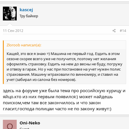
kascej
Тру байкер
11 Сен 2012
#14
Zloroob написал(а):
Кащей, это все я знаю =) Машина не первый год. Ездить в этом
сезоне скорее всего уже не получится, поэтому нет желания
оформлять страховку. Ездить на нем до весны не буду, погружу
и отвезу в гараж. Но у нас при постановке на учет нужен полис
страхования. Машину мтраховали по винномеру, и ставил на
учет (забирал из салона без номеров).
здесь на форуме уже была тема про российскую курицу и
яйцо.кто из них первым появился:) может найдешь
поиском,чем там все закончилось и что закон
гласит,господа полицаи часто не по закону живут:)
Oni-Neko
O