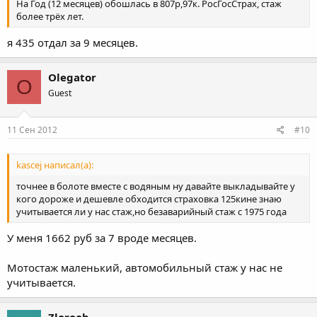
На Год (12 месяцев) обошлась в 807р,97к. РосГосСтрах, стаж
более трёх лет.
я 435 отдал за 9 месяцев.
Olegator
O
Guest
11 Сен 2012
#10
kascej написал(а):
точнее в болоте вместе с водяным ну давайте выкладывайте у
кого дороже и дешевле обходится страховка 125кине знаю
учитывается ли у нас стаж,но безаварийный стаж с 1975 года
У меня 1662 руб за 7 вроде месяцев.
Мотостаж маленький, автомобильный стаж у нас не
учитывается.