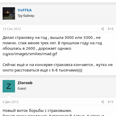
VoFFkA
Тру байкер
12 Сен 2012
#18
Делал страховку на год , вышла 3000 или 3300 , не
помню. стаж менее трех лет. В прошлом году на год
обошлась в 2600 , дорожает однако
сцуко/images/smilies/mad.gif
Сейчас ещё и на консерве страховка кончается , жутко не
охото расстоваться ещё с 6-8 тысячами((((
Zloroob
Z
Guest
4 Дек 2012
#19
Новый виток борьбы с страховыми.
Расчет стажа вождения. Категория В давно, А открыл