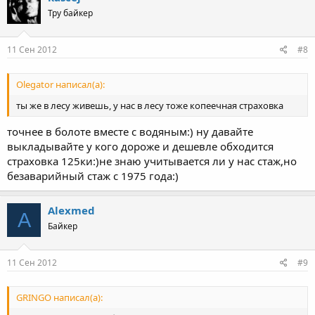
Тру байкер
11 Сен 2012
#8
Olegator написал(а):
ты же в лесу живешь, у нас в лесу тоже копеечная страховка
точнее в болоте вместе с водяным:) ну давайте
выкладывайте у кого дороже и дешевле обходится
страховка 125ки:)не знаю учитывается ли у нас стаж,но
безаварийный стаж с 1975 года:)
Alexmed
A
Байкер
11 Сен 2012
#9
GRINGO написал(а):