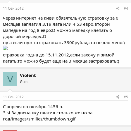
11 Сен 2012
#4
через интернет на киви обязятельную страховку за 6
месяцев заплатил 3,19 лата или 4,53 евро,второй
мапедке на год 8 евро:D можно мапедку клепать о
дорогой мерседес:D
ну а если нужно страховать 3300рубля,это не для меня:)
страховка годна до 15.11.2012,если захочу и зимой
катать,то можно будет еще на 3 месяца застраховать:)
Violent
V
Guest
11 Сен 2012
#5
C апреля по октябрь 1456 р.
З.Ы.За двенашку платил столько же но за
год/images/smilies/thumbdown.gif