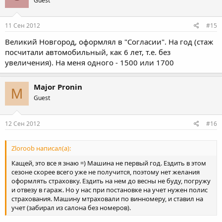
Guest
11 Сен 2012
#15
Великий Новгород, оформлял в "Согласии". На год (стаж
посчитали автомобильный, как 6 лет, т.е. без
увеличения). На меня одного - 1500 или 1700
Major Pronin
M
Guest
12 Сен 2012
#16
Zloroob написал(а):
Кащей, это все я знаю =) Машина не первый год. Ездить в этом
сезоне скорее всего уже не получится, поэтому нет желания
оформлять страховку. Ездить на нем до весны не буду, погружу
и отвезу в гараж. Но у нас при постановке на учет нужен полис
страхования. Машину мтраховали по винномеру, и ставил на
учет (забирал из салона без номеров).