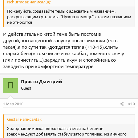
Nchurmdaz написал(а):
Пожалуйста, создавайте темы с адекватным названием,
раскрывающим суть темы. "Нужна помощь" к таким названиям
не относится
И действительно -этой теме быть постом в
другой,посвящённой запуску после зимовки (есть
такая),а по сути так -дождатся тепла (+10-15),слить
старый бенз(в том числе и из карба) ,поменять свечу
(или почистить...),зарядить акум и спокойненько
заводить при комфортной температуре.
Просто Дмитрий
П
Guest
1 Мар 2010
#19
Gestar написал(а):
Холодная зимовка плохо сказывается на бензине
(рекомендуют добавлять стабилизатор топлива). Из личного