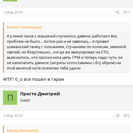
1 Мар 2010
#11
benson написал(а):
А у меня такое с машиной случилось давеча: работало все,
проблем не было... потом раз и не завелась... я провел
шаманский танец с толканием, стучанием по колесам, заменой
свечей, но безуспешно... когда же эвакуировал на СТО,
выяснилось, что проскочила цепь ГРМ и теперь надо чуть ли
не капиталить движок (затраты оспоставимы с б/у ебром) на
этой веселой ноте пожелаю тебе удачи
WTF? 0_o всё пошел в гараж
Просто Дмитрий
П
Guest
1 Мар 2010
#12
kascej написал(а):