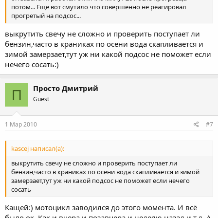
потом... Еще вот смутило что совершенно не реагировал
прогретый на подсос...
выкрутить свечу не сложно и проверить поступает ли
бензин,часто в краниках по осени вода скапливается и
зимой замерзает,тут уж ни какой подсос не поможет если
нечего сосать:)
Просто Дмитрий
П
Guest
1 Мар 2010
#7
kascej написал(а):
выкрутить свечу не сложно и проверить поступает ли
бензин,часто в краниках по осени вода скапливается и зимой
замерзает,тут уж ни какой подсос не поможет если нечего
сосать
Кащей:) мотоцикл заводился до этого момента. И всё
было ок. Как и вчера и позавчера и неделю назад и т.д. А