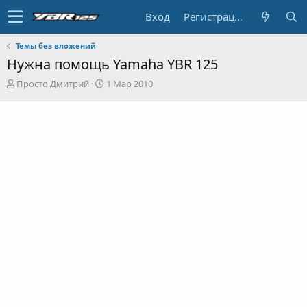
Вход
Регистрация
Темы без вложений
Нужна помощь Yamaha YBR 125
А
Д
Просто Дмитрий
1 Мар 2010
в
а
т
т
о
а
р
н
т
а
е
ч
м
а
ы
л
а