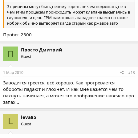
3 причины могут быть,нечему гореть,не чем поджигать,не в
чем этим процесам происходить может клапана высыпались в
глушитель и цепь ГРМ намоталась на заднее колесо но такое
йобрик обычно вытворяет кагда старый как ржавое авто
Пробег 2300
Просто Дмитрий
П
Guest
1 Мар 2010
#13
Заводится греется, всё хорошо. Как прогревается
обороты падают и глохнет. И как мне кажется чем то
пахнуть начинает, а может это воображение навеяло про
запах...
leva85
L
Guest