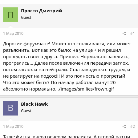
Просто Дмитрий
П
Guest
1 Мар 2010
#1
Дорогие форумчане! Может кто сталкивался, или может
разъяснить. Вот как это было: на улице + и я решил
проведать своего друга. Пришел. Нормально завелись,
прогрелись... Далее после включения передачи заглох,
потом заглох и на нейтрали. Стал заводится с трудом, и
не реагирует на подсос!!! И это полностью прогретый.
Что это может быть? По началу работал минут 20
абсолютно нормально.../images/smilies/frown.gif
Black Hawk
B
Guest
1 Мар 2010
#2
Та же фигня, вчера вечером заводился. А второй раз ни