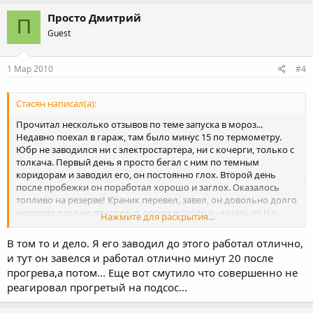
Просто Дмитрий
П
Guest
1 Мар 2010
#4
Стасян написал(а):
Прочитал несколько отзывов по теме запуска в мороз...
Недавно поехал в гараж, там было минус 15 по термометру.
Юбр не заводился ни с электростартера, ни с кочерги, только с
толкача. Первый день я просто бегал с ним по темным
коридорам и заводил его, он постоянно глох. Второй день
после пробежки он поработал хорошо и заглох. Оказалось
топливо на резерве! Краник перевел, завел, он довольно долго
молотил пока не прогрелся, потом в седло и - кататься! На
Нажмите для раскрытия...
улице солнышко и минус 5! Красотища! Юбр работал отлично.
После недельного перерыва завелся с полоборота снова при
В том то и дело. Я его заводил до этого работал отлично,
минусовой температуре. Так что ему видимо надо время, чтоб
и тут он завелся и работал отлично минут 20 после
на холоде очухаться и проснуться.
прогрева,а потом... Еще вот смутило что совершенно не
реагировал прогретый на подсос...