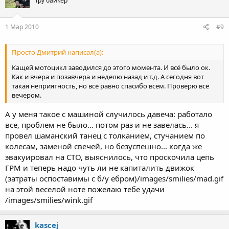
Тру байкер
1 Мар 2010
#9
Просто Дмитрий написал(а):
Кащей мотоцикл заводился до этого момента. И всё было ок.
Как и вчера и позавчера и неделю назад и т.д. А сегодня вот
такая неприятность, но всё равно спасибо всем. Проверю всё
вечером.
А у меня такое с машиной случилось давеча: работало
все, проблем не было... потом раз и не завелась... я
провел шаманский танец с толканием, стучанием по
колесам, заменой свечей, но безуспешно... когда же
эвакуировал на СТО, выяснилось, что проскочила цепь
ГРМ и теперь надо чуть ли не капиталить движок
(затраты оспоставимы с б/у ебром)/images/smilies/mad.gif
на этой веселой ноте пожелаю тебе удачи
/images/smilies/wink.gif
kascej