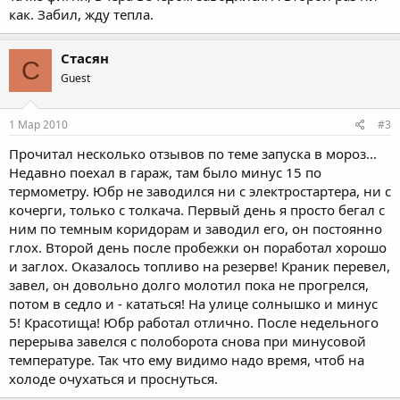
как. Забил, жду тепла.
Стасян
С
Guest
1 Мар 2010
#3
Прочитал несколько отзывов по теме запуска в мороз...
Недавно поехал в гараж, там было минус 15 по
термометру. Юбр не заводился ни с электростартера, ни с
кочерги, только с толкача. Первый день я просто бегал с
ним по темным коридорам и заводил его, он постоянно
глох. Второй день после пробежки он поработал хорошо
и заглох. Оказалось топливо на резерве! Краник перевел,
завел, он довольно долго молотил пока не прогрелся,
потом в седло и - кататься! На улице солнышко и минус
5! Красотища! Юбр работал отлично. После недельного
перерыва завелся с полоборота снова при минусовой
температуре. Так что ему видимо надо время, чтоб на
холоде очухаться и проснуться.