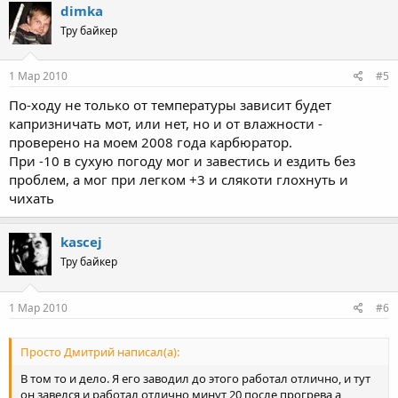
dimka
Тру байкер
1 Мар 2010
#5
По-ходу не только от температуры зависит будет
капризничать мот, или нет, но и от влажности -
проверено на моем 2008 года карбюратор.
При -10 в сухую погоду мог и завестись и ездить без
проблем, а мог при легком +3 и слякоти глохнуть и
чихать
kascej
Тру байкер
1 Мар 2010
#6
Просто Дмитрий написал(а):
В том то и дело. Я его заводил до этого работал отлично, и тут
он завелся и работал отлично минут 20 после прогрева,а