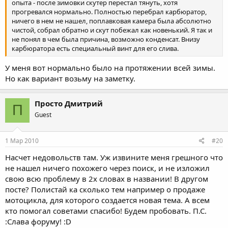
опыта - после зимовки скутер перестал тянуть, хотя
прогревался нормально. Полностью перебрал карбюратор,
ничего в нем не нашел, поплавковая камера была абсолютно
чистой, собрал обратно и скут побежал как новенький. Я так и
не понял в чем была причина, возможно конденсат. Внизу
карбюратора есть специальный винт для его слива.
У меня вот нормально было на протяжении всей зимы.
Но как вариант возьму на заметку.
Просто Дмитрий
П
Guest
1 Мар 2010
#20
Насчет недовольств там. Уж извините меня грешного что
не нашел ничего похожего через поиск, и не изложил
свою всю проблему в 2х словах в названии! В другом
посте? Полистай ка сколько тем например о продаже
мотоцикла, для которого создается новая тема. А всем
кто помогал советами спасибо! Будем пробовать. П.С.
:Слава форуму! :D