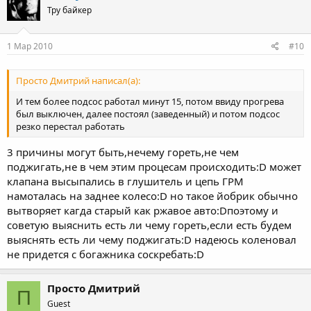
Тру байкер
1 Мар 2010
#10
Просто Дмитрий написал(а):
И тем более подсос работал минут 15, потом ввиду прогрева
был выключен, далее постоял (заведенный) и потом подсос
резко перестал работать
3 причины могут быть,нечему гореть,не чем
поджигать,не в чем этим процесам происходить:D может
клапана высыпались в глушитель и цепь ГРМ
намоталась на заднее колесо:D но такое йобрик обычно
вытворяет кагда старый как ржавое авто:Dпоэтому и
советую выяснить есть ли чему гореть,если есть будем
выяснять есть ли чему поджигать:D надеюсь коленовал
не придется с богажника соскребать:D
Просто Дмитрий
П
Guest