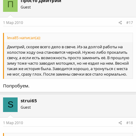
Просто Дмитрий
П
Guest
1 Мар 2010
#17
leva85 написал(а):
Дмитрий, скорее всего дело в свече. Из-за долгой работы на
холостом ходу она становится черной. Нужно либо прокалить
свечу, а если есть возможность просто заменить её. В прошлую
зиму тоже часто заводил мотоцикл, но не ездил на нем. Весной
такая же история была. Заводится хорошо, а тронуться с места
не мог, сразу глох. После замены свечки все стало нормально.
Попробуем.
strui65
S
Guest
1 Мар 2010
#18