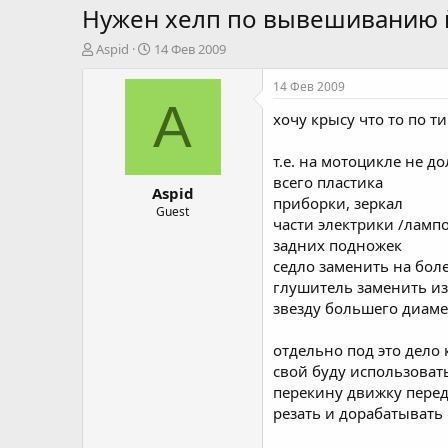
Нужен хелп по вывешиванию 
А
Д
Aspid
14 Фев 2009
в
а
т
т
14 Фев 2009
о
а
A
хочу крысу что то по ти
р
н
т
а
е
ч
т.е. на мотоцикле не 
м
а
всего пластика
Aspid
ы
л
приборки, зеркал
а
Guest
части электрики /ламп
задних подножек
седло заменить на бол
глушитель заменить из
звезду большего диаме
отдельно под это дело 
свой буду использовать
перекину движку передн
резать и дорабатывать 