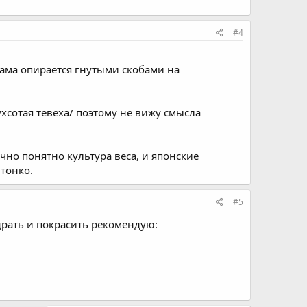
#4
рама опирается гнутыми скобами на
вухсотая тевеха/ поэтому не вижу смысла
чно понятно культура веса, и японские
 тонко.
#5
драть и покрасить рекомендую: