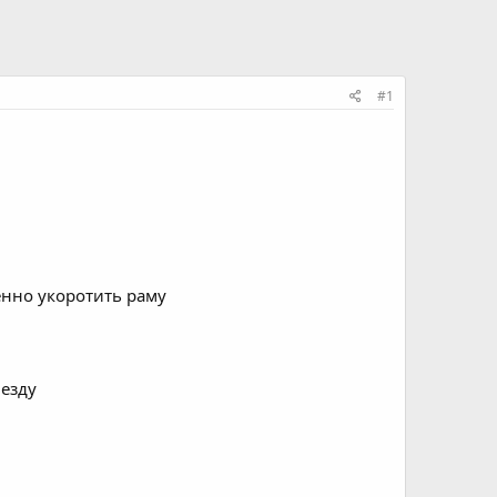
#1
енно укоротить раму
везду