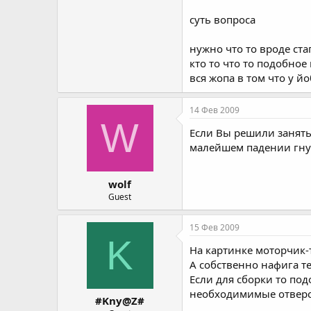
суть вопроса
нужно что то вроде ст
кто то что то подобное
вся жопа в том что у й
14 Фев 2009
W
Если Вы решили занять
малейшем падении гнут
wolf
Guest
15 Фев 2009
K
На картинке моторчик-т
А собственно нафига те
Если для сборки то по
необходимимые отверст
#Kny@Z#