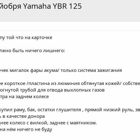
йобря Yamaha YBR 125
пу той что на карточке
должно быть ничего лишнего:
очек мигалок фары акума/ только система зажигания
ее короткое /пластина из люминия обтянутая кожей/ собств
огнутой трубой для отвода выхлопных газов
тра на заднем колесе
купил раму, бак, остатки глушителя , прямой низкий руль, з
 в качестве донора
ее колесо с вилкой, заднее с маятником.
на нём ничего не буду