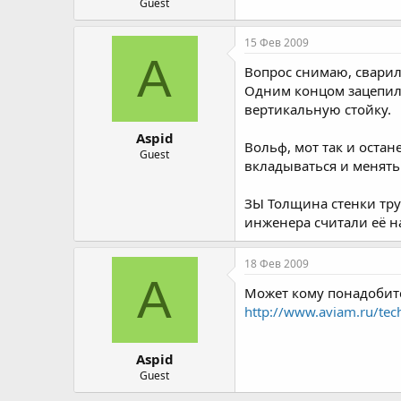
Guest
15 Фев 2009
A
Вопрос снимаю, сварил
Одним концом зацепилс
вертикальную стойку.
Aspid
Вольф, мот так и остан
Guest
вкладываться и менять
ЗЫ Толщина стенки труб
инженера считали её на
18 Фев 2009
A
Может кому понадобитс
http://www.aviam.ru/te
Aspid
Guest