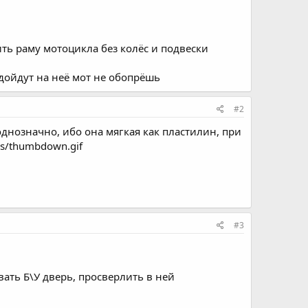
ть раму мотоцикла без колёс и подвески
одойдут на неё мот не обопрёшь
#2
нозначно, ибо она мягкая как пластилин, при
es/thumbdown.gif
#3
ать Б\У дверь, просверлить в ней