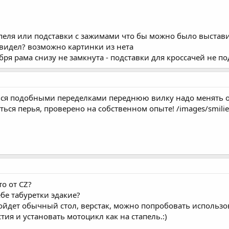
апеля или подставки с зажимами что бы можно было выстави
 видел? возможно картинки из нета
обря рама снизу не замкнута - подставки для кроссачей не п
ся подобными переделками переднюю вилку надо менять од
ься перья, проверено на собственном опыте! /images/smili
о от CZ?
бе табуретки эдакие?
дойдет обычный стол, верстак, можно попробовать использов
ия и установать мотоцикл как на стапель.:)