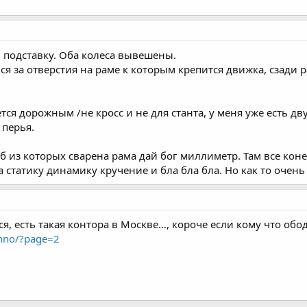
 подставку. Оба колеса вывешены.
я за отверстия на раме к которым крепится движка, сзади 
ется дорожным /не кросс и не для станта, у меня уже есть д
 перья.
 из которых сварена рама дай бог миллиметр. Там все коне
 статику динамику кручение и бла бла бла. Но как то очень
я, есть такая контора в Москве…, короче если кому что обо
chno/?page=2