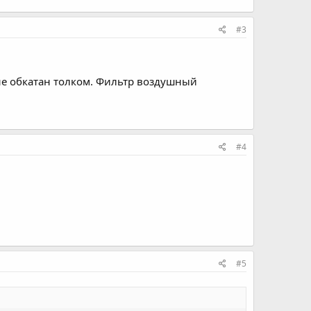
#3
 не обкатан толком. Фильтр воздушный
#4
#5