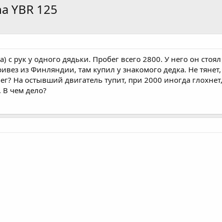
ha YBR 125
) с рук у одного дядьки. Пробег всего 2800. У него он стоя
ривез из Финляндии, там купил у знакомого дедка. Не тянет
бег? На остывший двигатель тупит, при 2000 иногда глохнет,
. В чем дело?