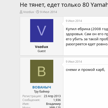
Не тянет, едет только 80 Yama
А
Д
Vozdux
9 Июл 2014
в
а
т
т
9 Июл 2014
о
а
V
Купил ебрика (2008 года
р
н
т
а
здоровья. Сам он его п
е
ч
его убить за такой про
м
а
разогреется едет ровно
Vozdux
ы
л
а
Guest
9 Июл 2014
В
снеми и промой карб,
ВОВАНЫЧ
Тру байкер
Регистрация
23 Апр 2013
Сообщения
1,936
Имя
Владимир
Мото
YBR-125