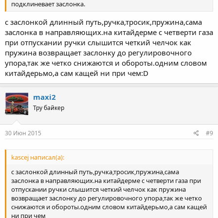
подклиневает заслонка.
с заслонкой длинный путь,ручка,тросик,пружина,сама
заслонка в направляющих.на китайдерме с четверти газа
при отпускании ручки слышится четкий челчок как
пружина возвращает заслонку до регулировочного
упора,так же четко снижаются и обороты.одним словом
китайдерьмо,а сам кащей ни при чем:D
maxi2
Тру байкер
30 Июн 2015
#9
kascej написал(а):
с заслонкой длинный путь,ручка,тросик,пружина,сама
заслонка в направляющих.на китайдерме с четверти газа при
отпускании ручки слышится четкий челчок как пружина
возвращает заслонку до регулировочного упора,так же четко
снижаются и обороты.одним словом китайдерьмо,а сам кащей
ни при чем