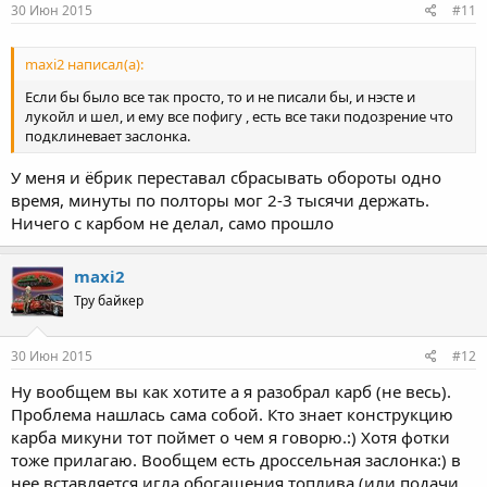
30 Июн 2015
#11
maxi2 написал(а):
Если бы было все так просто, то и не писали бы, и нэсте и
лукойл и шел, и ему все пофигу , есть все таки подозрение что
подклиневает заслонка.
У меня и ёбрик переставал сбрасывать обороты одно
время, минуты по полторы мог 2-3 тысячи держать.
Ничего с карбом не делал, само прошло
maxi2
Тру байкер
30 Июн 2015
#12
Ну вообщем вы как хотите а я разобрал карб (не весь).
Проблема нашлась сама собой. Кто знает конструкцию
карба микуни тот поймет о чем я говорю.:) Хотя фотки
тоже прилагаю. Вообщем есть дроссельная заслонка:) в
нее вставляется игла обогащения топлива (или подачи