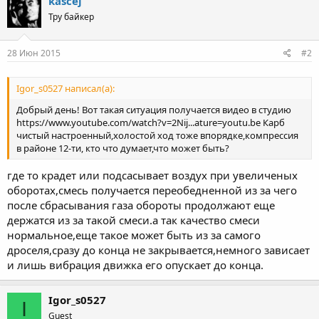
kascej
Тру байкер
28 Июн 2015
#2
Igor_s0527 написал(а):
Добрый день! Вот такая ситуация получается видео в студию
https://www.youtube.com/watch?v=2Nij...ature=youtu.be Карб
чистый настроенный,холостой ход тоже впорядке,компрессия
в районе 12-ти, кто что думает,что может быть?
где то крадет или подсасывает воздух при увеличеных
оборотах,смесь получается переобедненной из за чего
после сбрасывания газа обороты продолжают еще
держатся из за такой смеси.а так качество смеси
нормальное,еще такое может быть из за самого
дроселя,сразу до конца не закрывается,немного зависает
и лишь вибрация движка его опускает до конца.
Igor_s0527
I
Guest