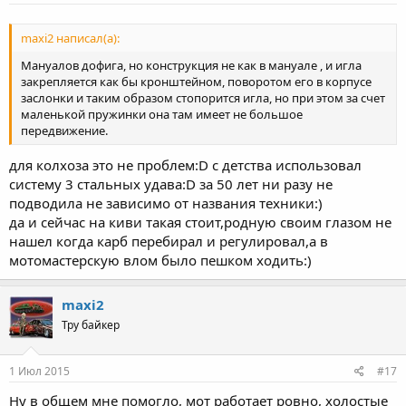
maxi2 написал(а):
Мануалов дофига, но конструкция не как в мануале , и игла
закрепляется как бы кронштейном, поворотом его в корпусе
заслонки и таким образом стопорится игла, но при этом за счет
маленькой пружинки она там имеет не большое
передвижение.
для колхоза это не проблем:D с детства использовал
систему 3 стальных удава:D за 50 лет ни разу не
подводила не зависимо от названия техники:)
да и сейчас на киви такая стоит,родную своим глазом не
нашел когда карб перебирал и регулировал,а в
мотомастерскую влом было пешком ходить:)
maxi2
Тру байкер
1 Июл 2015
#17
Ну в общем мне помогло, мот работает ровно, холостые