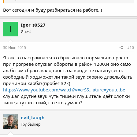
Вот сегодня и буду разбираться на работе.:)
Igor_s0527
I
Guest
30 Июн 2015
#10
Я как то настраивал что сбрасывало нормально,просто
при прогреве опускал обороты в район 1200,и оно само
аж бегом сбрасывало,трос газа вроде не натянут,есть
свободный ход,может ли такой звук,словно дизель,быть
причиной карба?(пробег 32к)
https://www.youtube.com/watch?v=crSS...ature=youtu.be
слушал другие звук чуть тише,и глушитель даёт хлопки
тише,а тут жёсткий,кто что думает?
evil_laugh
Тру байкер