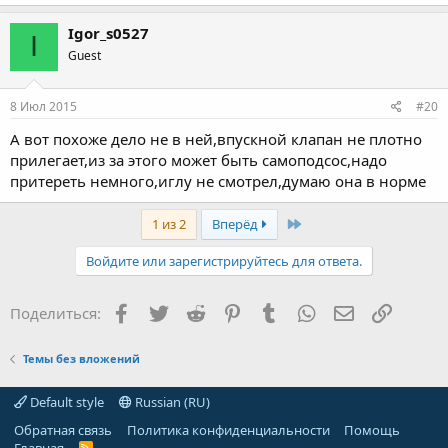
Igor_s0527
I
Guest
8 Июл 2015
#20
А вот похоже дело не в ней,впускной клапан не плотно
прилегает,из за этого может быть самоподсос,надо
притереть немного,иглу не смотрел,думаю она в норме
Last
1 из 2
Вперёд
Войдите или зарегистрируйтесь для ответа.
Facebook
Twitter
Reddit
Pinterest
Tumblr
WhatsApp
Электронная
Ссылка
Поделиться:
Темы без вложений
Default style
Russian (RU)
Обратная связь
Политика конфиденциальности
Помощь
R