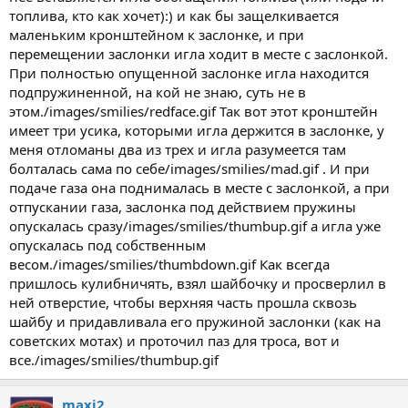
топлива, кто как хочет):) и как бы защелкивается
маленьким кронштейном к заслонке, и при
перемещении заслонки игла ходит в месте с заслонкой.
При полностью опущенной заслонке игла находится
подпружиненной, на кой не знаю, суть не в
этом./images/smilies/redface.gif Так вот этот кронштейн
имеет три усика, которыми игла держится в заслонке, у
меня отломаны два из трех и игла разумеется там
болталась сама по себе/images/smilies/mad.gif . И при
подаче газа она поднималась в месте с заслонкой, а при
отпускании газа, заслонка под действием пружины
опускалась сразу/images/smilies/thumbup.gif а игла уже
опускалась под собственным
весом./images/smilies/thumbdown.gif Как всегда
пришлось кулибничять, взял шайбочку и просверлил в
ней отверстие, чтобы верхняя часть прошла сквозь
шайбу и придавливала его пружиной заслонки (как на
советских мотах) и проточил паз для троса, вот и
все./images/smilies/thumbup.gif
maxi2