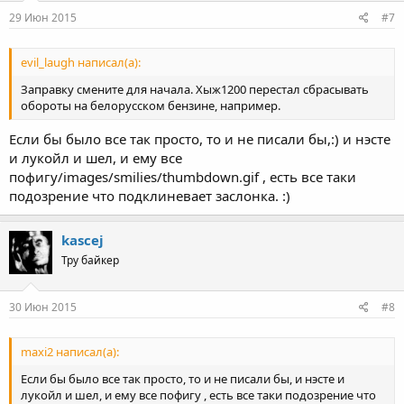
29 Июн 2015
#7
evil_laugh написал(а):
Заправку смените для начала. Хыж1200 перестал сбрасывать
обороты на белорусском бензине, например.
Если бы было все так просто, то и не писали бы,:) и нэсте
и лукойл и шел, и ему все
пофигу/images/smilies/thumbdown.gif , есть все таки
подозрение что подклиневает заслонка. :)
kascej
Тру байкер
30 Июн 2015
#8
maxi2 написал(а):
Если бы было все так просто, то и не писали бы, и нэсте и
лукойл и шел, и ему все пофигу , есть все таки подозрение что