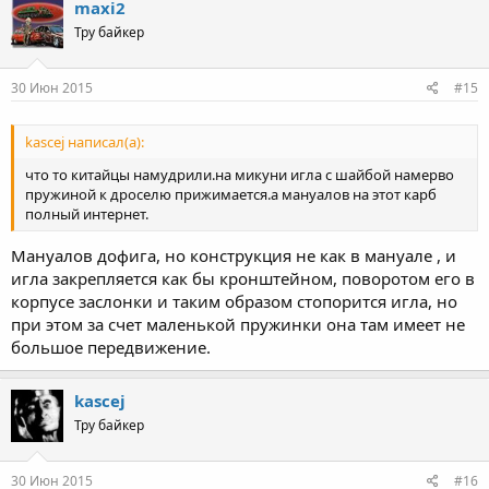
maxi2
Тру байкер
30 Июн 2015
#15
kascej написал(а):
что то китайцы намудрили.на микуни игла с шайбой намерво
пружиной к дроселю прижимается.а мануалов на этот карб
полный интернет.
Мануалов дофига, но конструкция не как в мануале , и
игла закрепляется как бы кронштейном, поворотом его в
корпусе заслонки и таким образом стопорится игла, но
при этом за счет маленькой пружинки она там имеет не
большое передвижение.
kascej
Тру байкер
30 Июн 2015
#16