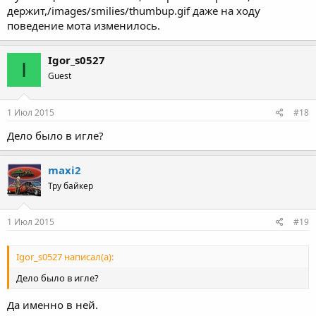
держит,/images/smilies/thumbup.gif даже на ходу
поведение мота изменилось.
Igor_s0527
I
Guest
1 Июл 2015
#18
Дело было в игле?
maxi2
Тру байкер
1 Июл 2015
#19
Igor_s0527 написал(а):
Дело было в игле?
Да именно в ней.