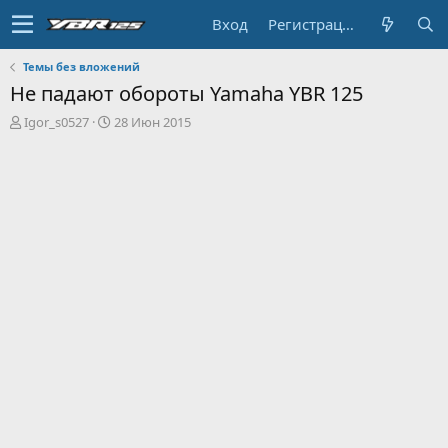
Вход
Регистрация
Темы без вложений
Не падают обороты Yamaha YBR 125
А
Д
Igor_s0527
28 Июн 2015
в
а
т
т
о
а
р
н
т
а
е
ч
м
а
ы
л
а