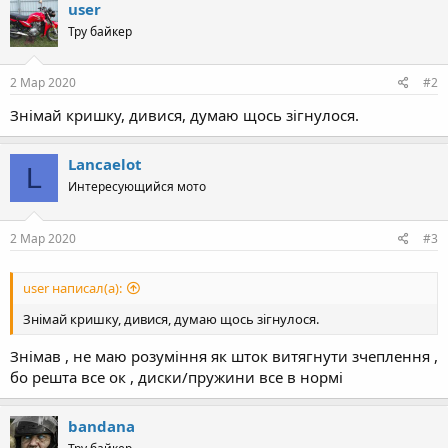
user
Тру байкер
2 Мар 2020
#2
Знімай кришку, дивися, думаю щось зігнулося.
Lancaelot
L
Интересующийся мото
2 Мар 2020
#3
user написал(а):
Знімай кришку, дивися, думаю щось зігнулося.
Знімав , не маю розуміння як шток витягнути зчеплення ,
бо решта все ок , диски/пружини все в нормі
bandana