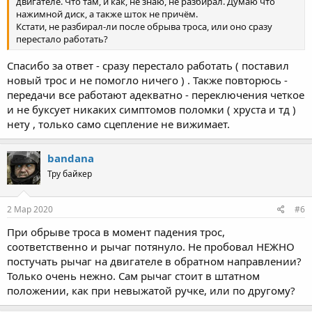
двигателе. Что там, и как, не знаю, не разбирал. Думаю что
нажимной диск, а также шток не причём.
Кстати, не разбирал-ли после обрыва троса, или оно сразу
перестало работать?
Спасибо за ответ - сразу перестало работать ( поставил
новый трос и не помогло ничего ) . Также повторюсь -
передачи все работают адекватно - переключения четкое
и не буксует никаких симптомов поломки ( хруста и тд )
нету , только само сцепление не вижимает.
bandana
Тру байкер
2 Мар 2020
#6
При обрыве троса в момент падения трос,
соответственно и рычаг потянуло. Не пробовал НЕЖНО
постучать рычаг на двигателе в обратном направлении?
Только очень нежно. Сам рычаг стоит в штатном
положении, как при невыжатой ручке, или по другому?