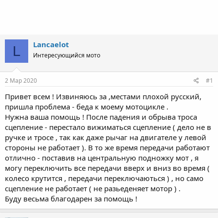
Lancaelot
L
Интересующийся мото
2 Мар 2020
#1
Привет всем ! Извиняюсь за ,местами плохой русский,
пришла проблема - беда к моему мотоцикле .
Нужна ваша помощь ! После падения и обрыва троса
сцепление - перестало вижиматься сцепление ( дело не в
ручке и тросе , так как даже рычаг на двигателе у левой
стороны не работает ). В то же время передачи работают
отлично - поставив на центральную подножку мот , я
могу переключить все передачи вверх и вниз во время (
колесо крутится , передачи переключаються ) , но само
сцепление не работает ( не разьеденяет мотор ) .
Буду весьма благодарен за помощь !