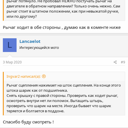
рычаг потянуло. Не пробовал НЕЖНО постучать рычаг на
двигателе в обратном направлении? Только очень нежно. Сам
рычаг стоит в штатном положении, как при невыжатой ручке,
или по другому?
Рычаг ходит в обе стороны , думаю как в коменте ниже
Lancaelot
L
Интересующийся мото
3 Мар 2020
#9
Ingvar2 написал(а):
Рычаг сцепления нажимает на шток сцепления. На конце этого
штока шарик как от подшипника.
Снять крышку с правой стороны. Проверить как ходит рычаг,
осмотреть внутри нет ли поломок. Вытащить штырь,
проверить что шарик на месте. Иногда бывает что шарик
теряется и болтается в поддоне.
Спасибо буду смотреть !