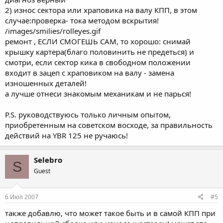
2) износ сектора или храповика на валу КПП, в этом
случае:проверка- тока методом вскрытия!
/images/smilies/rolleyes.gif
ремонт , ЕСЛИ СМОГЕШЬ САМ, то хорошо: снимай
крышку картера(благо половинить не предеться) и
смотри, если сектор кика в свободном положении
входит в зацеп с храповиком на валу - замена
изношенных деталей!
а лучше отнеси знакомым механикам и не парься!
P.S. руководствуюсь только личным опытом,
приобретенным на советском восходе, за правильность
действий на YBR 125 не ручаюсь!
Selebro
S
Guest
6 Июл 2007
#5
также добавлю, что может такое быть и в самой КПП при