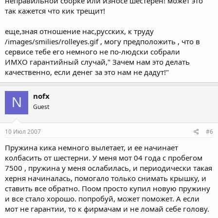
неправильной сборке или износе шестерен! может это
так кажется что кик трещит!
еще,зная отношение нас,русских, к труду
/images/smilies/rolleyes.gif , могу предположить , что в
сервисе тебе его немного не по-людски собрали
ИМХО гарантийный случай," Зачем нам это делать
качественно, если денег за это нам не дадут!"
nofx
N
Guest
10 Июл 2007
#6
Пружина кика немного вылетает, и ее начинает
колбасить от шестерни. У меня мот 04 года с пробегом
7500 , пружина у меня ослабилась, и периодически такая
херня начиналась, помогало только снимать крышку, и
ставить все обратно. Поом просто купил новую пружину
и все стало хорошо. попробуй, может поможет. А если
мот не гарантии, то к фирмачам и не ломай себе голову.