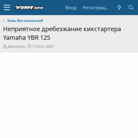
Вход
Регистрация
Темы без вложений
Неприятное дребезжание кикстартера
Yamaha YBR 125
А
Д
Дмитрец
5 Июл 2007
в
а
т
т
о
а
р
н
т
а
е
ч
м
а
ы
л
а