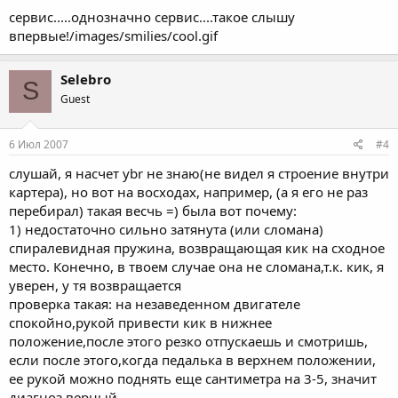
сервис.....однозначно сервис....такое слышу
впервые!/images/smilies/cool.gif
Selebro
S
Guest
6 Июл 2007
#4
слушай, я насчет ybr не знаю(не видел я строение внутри
картера), но вот на восходах, например, (а я его не раз
перебирал) такая весчь =) была вот почему:
1) недостаточно сильно затянута (или сломана)
спиралевидная пружина, возвращающая кик на сходное
место. Конечно, в твоем случае она не сломана,т.к. кик, я
уверен, у тя возвращается
проверка такая: на незаведенном двигателе
спокойно,рукой привести кик в нижнее
положение,после этого резко отпускаешь и смотришь,
если после этого,когда педалька в верхнем положении,
ее рукой можно поднять еще сантиметра на 3-5, значит
диагноз верный