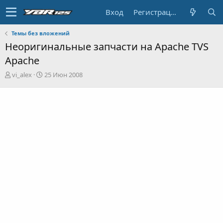
Вход
Регистрация
Темы без вложений
Неоригинальные запчасти на Apache TVS
Apache
А
Д
vi_alex
25 Июн 2008
в
а
т
т
о
а
р
н
т
а
е
ч
м
а
ы
л
а