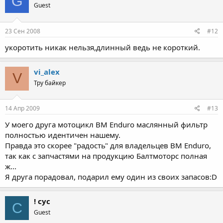
G
Guest
23 Сен 2008
#12
укоротить никак нельзя,длинный ведь не короткий.
vi_alex
V
Тру байкер
14 Апр 2009
#13
У моего друга мотоцикл BM Enduro маслянный фильтр
полностью идентичен нашему.
Правда это скорее "радость" для владельцев BM Enduro,
так как с запчастями на продукцию Балтмоторс полная
ж...
Я друга порадовал, подарил ему один из своих запасов:D
! сус
С
Guest