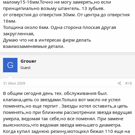
малому15-16мм.Точно не могу замерять,но если
принципиально возьму штангель. 13 зубьев.
от отверстия до отверстия 30мм. От центра до отверстия
16мм.
Толщина около 6мм. Одна сторона плоская другая
закругленная,
Думаю что не в интересах фирм делать
взаимозаменяемые детали.
Grouer
G
Guest
31 Июл 2009
#18
В общем сегодня день тех. обслуживания был.
клапана,цепь со звездами.Только вот масло не успел
поменять,но еще терпит . Звезды хотел оставить,а цепь
поменять,но при ближнем рассмотрении звезда ведущая
умерла, ведомая так себе,но все поменял. При замене
выяснилось,что ведомая звезда меньшего диаметра.
Когда купил заднюю резину,мотоцикл бежал 110 еще на