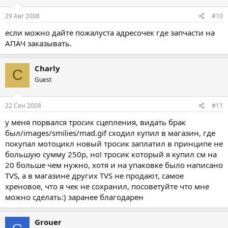
29 Авг 2008
#10
если можно дайте пожалуста адресочек где запчасти на
АПАЧ заказывать.
Charly
C
Guest
22 Сен 2008
#11
у меня порвался тросик сцепления, видать брак
был/images/smilies/mad.gif сходил купил в магазин, где
покупал мотоцикл новый тросик заплатил в принципе не
большую сумму 250р, но! тросик который я купил см на
20 больше чем нужно, хотя и на упаковке было написано
TVS, а в магазине других TVS не продают, самое
хреновое, что я чек не сохранил, посоветуйте что мне
можно сделать:) заранее благодарен
Grouer