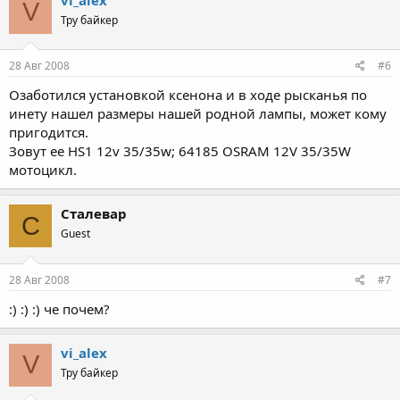
V
Тру байкер
28 Авг 2008
#6
Озаботился установкой ксенона и в ходе рысканья по
инету нашел размеры нашей родной лампы, может кому
пригодится.
Зовут ее HS1 12v 35/35w; 64185 OSRAM 12V 35/35W
мотоцикл.
Сталевар
С
Guest
28 Авг 2008
#7
:) :) :) че почем?
vi_alex
V
Тру байкер