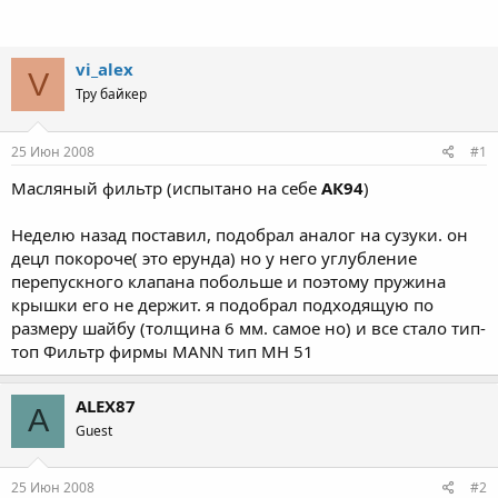
vi_alex
V
Тру байкер
25 Июн 2008
#1
Масляный фильтр (испытано на себе
АК94
)
Неделю назад поставил, подобрал аналог на сузуки. он
децл покороче( это ерунда) но у него углубление
перепускного клапана побольше и поэтому пружина
крышки его не держит. я подобрал подходящую по
размеру шайбу (толщина 6 мм. самое но) и все стало тип-
топ Фильтр фирмы MANN тип MH 51
ALEX87
A
Guest
25 Июн 2008
#2