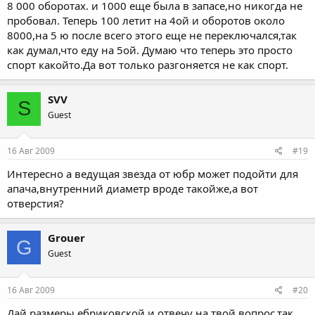
8 000 оборотах. и 1000 еще была в запасе,но никогда не
пробовал. Теперь 100 летит на 4ой и оборотов около
8000,на 5 ю после всего этого еще не переключался,так
как думал,что еду на 5ой. Думаю что теперь это просто
спорт какойто.Да вот только разгоняется не как спорт.
SVV
S
Guest
16 Авг 2009
#19
Интересно а ведущая звезда от юбр может подойти для
апача,внутренний диаметр вроде такойже,а вот
отверстия?
Grouer
G
Guest
16 Авг 2009
#20
Дай размеры ебриковской и отвечу на твой вопрос,так