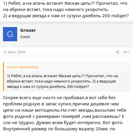
1) Ребят, а на апачь встанет Явская цепь?? Прочитал, что
на ебрики встает, тока надо немного укоротить.
2) а ведущая звезда к нам от сузуки джебель 200 пойдет?
Grouer
G
Guest
12 Июн 2009
#17
Ursus написал(а):
1) Ребят, а на апачь встанет Явская цепь?? Прочитал, что на
ебрики встает, тока надо немного укоротить. 2) а ведущая
звезда к нам от сузуки джебель 200 пойдет?
Скорее всего еще никто не пробовал,я вот себе без
проблем родную в запас купил,причем дешевле чем
цепи на наши мотоциклы.На счет звезды,высылаю тебе
фото родной с размерами померяй ,нам расскажешь? Е
сли не трудно. Думаю всем будет интересно. Вот фото.
Внутренний размер по большому вырезу 20мм. по