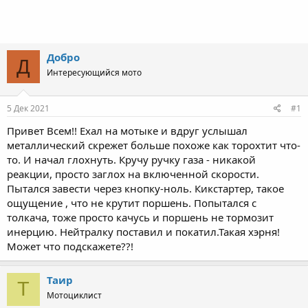
Добро
Д
Интересующийся мото
5 Дек 2021
#1
Привет Всем!! Ехал на мотыке и вдруг услышал
металлический скрежет больше похоже как торохтит что-
то. И начал глохнуть. Кручу ручку газа - никакой
реакции, просто заглох на включенной скорости.
Пытался завести через кнопку-ноль. Кикстартер, такое
ощущение , что не крутит поршень. Попытался с
толкача, тоже просто качусь и поршень не тормозит
инерцию. Нейтралку поставил и покатил.Такая хэрня!
Может что подскажете??!
Таир
Т
Мотоциклист