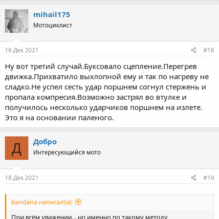
a
c
mihail175
t
Мотоциклист
i
o
n
s
16 Дек 2021
#18
:
Ну вот третий случай.Буксовало сцепление.Перегрев
движка.Прихватило выхлопной ему и так по нагреву не
сладко.Не успел сесть удар поршнем согнул стержень и
пропала компресия.Возможно застрял во втулке и
получилось несколько ударчиков поршнем на излете.
Это я на основании паленого.
Добро
Д
Интересующийся мото
18 Дек 2021
#19
bandana написал(а):
При всём уважении... но именно по такому методу