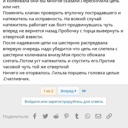
и коленвала они бы многое сказали.Перескочила цепь
или нет.
Поменять клапан проверить втулочку пострадавшего и
натяжитель на исправность. На всякий случай
натяжитель работает как болт-продвинувшись чуть
вперед не вернется назад.Пробочку с торца вывернуть и
отверткой взвести.
После надевания цепи на шестерню распредвала
впервую очередь надо убедится что цепь не слетела с
шестерни коленвала внизу.Моя просто обожала
слетать.Потом уст натяжитель и спустить его.Против
часовой чуть той же отверткой
Ничего не оторвалось .Гильза поршень головка целые
.Счатливчик.
Last
1 из 2
Вперёд
Войдите или зарегистрируйтесь для ответа.
Facebook
Twitter
Reddit
Pinterest
Tumblr
WhatsApp
Электронная
Ссылка
Поделиться: