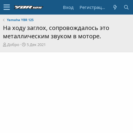
Вход
Регистрация
Yamaha YBR 125
На ходу заглох, сопровождалось это
металлическим звуком в моторе.
А
Д
Добро
5 Дек 2021
в
а
т
т
о
а
р
н
т
а
е
ч
м
а
ы
л
а