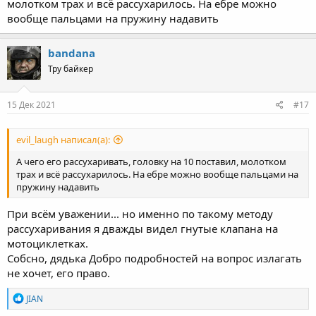
молотком трах и всё рассухарилось. На ебре можно
вообще пальцами на пружину надавить
bandana
Тру байкер
15 Дек 2021
#17
evil_laugh написал(а):
А чего его рассухаривать, головку на 10 поставил, молотком
трах и всё рассухарилось. На ебре можно вообще пальцами на
пружину надавить
При всём уважении... но именно по такому методу
рассухаривания я дважды видел гнутые клапана на
мотоциклетках.
Собсно, дядька Добро подробностей на вопрос излагать
не хочет, его право.
R
JIAN
e