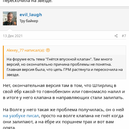
перескочила на звезде.
evil_laugh
Тру байкер
13 Дек 2021
#7
Alexey_77 написал(а):
На форуме есть тема "Гнётся впускной клапан". Там много
версий, но окончательно причина проблемы не понятна.
Главная версия была, что цепь ГРМ растянута и перескочила на
звезде.
Нет, окончательная версия там в том, что Штирлиц в
свой ёбр какой-то говнобензин или говномасло налил и
в итоге у него клапана в направляющих стали залипать.
На Волге у него такая же проблема получилась, он о ней
на уазбуке писал
, просто на волге клапана не гнёт когда
они залипают, а на ёбре их поршнем трах и вот вам
опята.