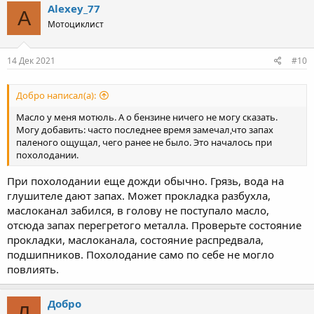
Alexey_77
A
Мотоциклист
14 Дек 2021
#10
Добро написал(а):
Масло у меня мотюль. А о бензине ничего не могу сказать.
Могу добавить: часто последнее время замечал,что запах
паленого ощущал, чего ранее не было. Это началось при
похолодании.
При похолодании еще дожди обычно. Грязь, вода на
глушителе дают запах. Может прокладка разбухла,
маслоканал забился, в голову не поступало масло,
отсюда запах перегретого металла. Проверьте состояние
прокладки, маслоканала, состояние распредвала,
подшипников. Похолодание само по себе не могло
повлиять.
Добро
Д