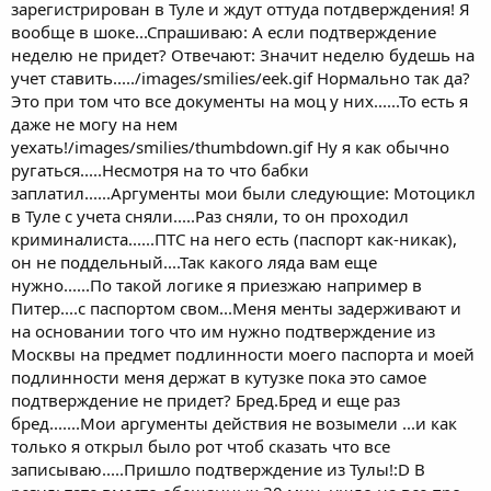
зарегистрирован в Туле и ждут оттуда потдверждения! Я
вообще в шоке...Спрашиваю: А если подтверждение
неделю не придет? Отвечают: Значит неделю будешь на
учет ставить...../images/smilies/eek.gif Нормально так да?
Это при том что все документы на моц у них......То есть я
даже не могу на нем
уехать!/images/smilies/thumbdown.gif Ну я как обычно
ругаться.....Несмотря на то что бабки
заплатил......Аргументы мои были следующие: Мотоцикл
в Туле с учета сняли.....Раз сняли, то он проходил
криминалиста......ПТС на него есть (паспорт как-никак),
он не поддельный....Так какого ляда вам еще
нужно......По такой логике я приезжаю например в
Питер....с паспортом свом...Меня менты задерживают и
на основании того что им нужно подтверждение из
Москвы на предмет подлинности моего паспорта и моей
подлинности меня держат в кутузке пока это самое
подтверждение не придет? Бред.Бред и еще раз
бред.......Мои аргументы действия не возымели ...и как
только я открыл было рот чтоб сказать что все
записываю.....Пришло подтверждение из Тулы!:D В