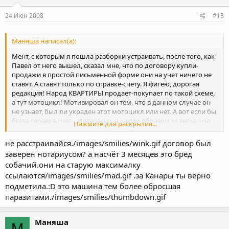
24 Июн 2008
#13
Маняша написал(а):
Мент, с которым я пошла разборки устраивать, после того, как
Павел от него вышел, сказал мне, что по договору купли-
продажи в простой письменной форме они на учет ничего не
ставят. А ставят только по справке-счету. Я фигею, дорогая
редакция! Народ КВАРТИРЫ продает-покупает по такой схеме,
а тут мотоцикл! Мотивировал он тем, что в данном случае он
не узнает, был ли украден этот мотоцикл или нет. А вот если бы
была справка-счет... Интересно, а каким образом та тетка, что
Нажмите для раскрытия...
сидит у него в коридоре МРЭО и рисует эти самые справки,
знает, что у меня мотик не угнан? Она поддерживает
не расстраивайся./images/smilies/wink.gif договор был
телепатическую связь со всем населением планеты и точно
заверен нотариусом? а насчёт 3 месяцев это бред
знает, кто, что и когда совершил? Или она крупный эксперт
собачий.они на старую максималку
именно по моему мотоциклу и знает все, что с ним когда-либо
ссылаются/images/smilies/mad.gif .за Канары ты верно
происходило? И при наличии справки-счета меня тоже будут
проверять три месяца, что я его у себя же и не сперла! Ну и
подметила.:D это машина тем более обросшая
нафига она тогда нужна? Моих 600 рублей, видимо, им не
паразитами./images/smilies/thumbdown.gif
хватает для покупки дачки на Канарах, что они так за них
убиваются... Бред!!!
Маняша
М