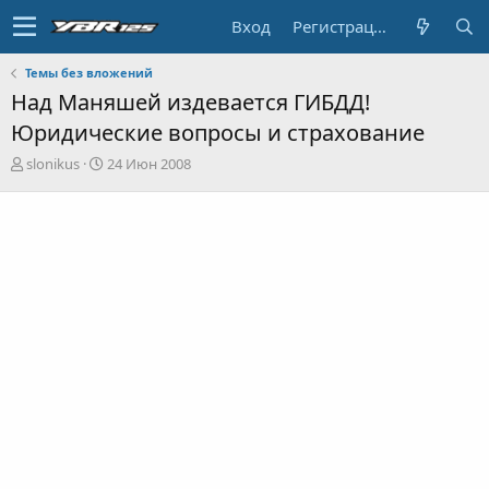
Вход
Регистрация
Темы без вложений
Над Маняшей издевается ГИБДД!
Юридические вопросы и страхование
А
Д
slonikus
24 Июн 2008
в
а
т
т
о
а
р
н
т
а
е
ч
м
а
ы
л
а