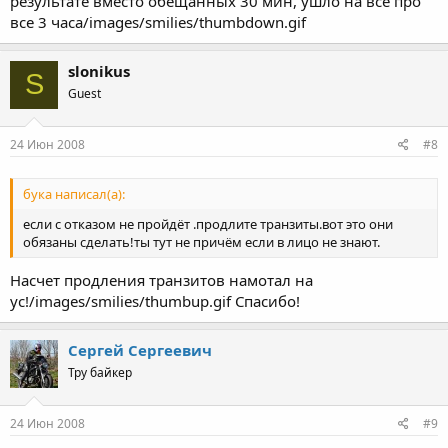
результате вместо обещанных 30 мин, ушло на все про
все 3 часа/images/smilies/thumbdown.gif
slonikus
S
Guest
24 Июн 2008
#8
бука написал(а):
если с отказом не пройдёт .продлите транзиты.вот это они
обязаны сделать!ты тут не причём если в лицо не знают.
Насчет продления транзитов намотал на
ус!/images/smilies/thumbup.gif Спасибо!
Сергей Сергеевич
Тру байкер
24 Июн 2008
#9