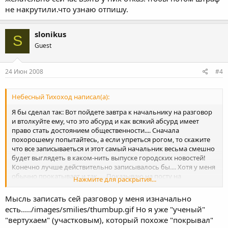
не накрутили.что узнаю отпишу.
slonikus
S
Guest
24 Июн 2008
#4
Небесный Тихоход написал(а):
Я бы сделал так: Вот пойдете завтра к начальнику на разговор
и втолкуйте ему, что это абсурд и как всякий абсурд имеет
право стать достоянием общественности.... Сначала
похорошему попытайтесь, а если упреться рогом, то скажите
что все записываеться и этот самый начальник весьма смешно
будет выглядеть в каком-нить выпуске городских новостей!
Конечно лучше действительно записывалось бы.... Хотя у меня
обычно прокатывает и так......Показываю на посту на
Нажмите для раскрытия...
болтающейся на шее телефон и говорю что все пишеться!
Мысль записать сей разговор у меня изначально
есть...../images/smilies/thumbup.gif Но я уже "ученый"
"вертухаем" (участковым), который похоже "покрывал"