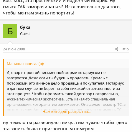
Босс Хосс, это простенький и надежный йобрик. Ну
смысл ТАК заморачиваться? Исключительно для того,
чтобы ментам жизнь попортить!
бука
Б
Guest
24 Июн 2008
#15
Маняша написал(а):
Дговор в простой письменной форме нотариусом не
заверяется. Даже если ты будешь продавать Кремль с
поторахми, это личное дело продавца и покупателя. Нотариус
в данном случае не берет на себя никакой ответсвенности за
этот процесс. Чтобы оформить такой договор нотариально,
нужна техническая экспертиза. Есть какая-то специальная
организация, которая этим занимается. Она делает осмотр ТС, а
потом выдает Акт, в котором пишет оценочную стоимость ТС.
Нажмите для раскрытия...
И вот уже владелец может продавать свое ТС по цене равной
или выше оценочной. Чтобы сделать эту экспертизу, нужно
ну нехило ты развернуло темку. :) им нужно чтобы гдето
опять же заплатить деньги и ждать пару-тройку недель. После
эта запись была с присвоенным номером
этого можно будет идти к нотариусу, который возьмет за