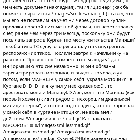
доставлен в Санкт-Петербург "Желдорэкспедицией", о
чем есть документ (накладная). "Милиционер" (как бы
помягче выразиться!/images/smilies/mad.gif ) сказал, что
мы его не поставим на учет ни через договор купли-
продажи простой письменной формы, ни через справку-
счет, ранее чем через три месяца, поскольку они будут
посылать запрос в Курган (по месту жительства Маняши)
- якобы типа ТС с другого региона, у них внутреннее
распоряжение такое. Послали завтра к начальнику на
разговор. Прозвон по "компетентным людям" дал
информацию что сие незаконно, и они обязаны
зарегистрировать мотоцикл, и выдать номера, а уж
потом, если МАНЯША у самой себя "украла мотоцикл" в
Кургане:D :D :D , а я купил у неё краденое:D , то
арестовать меня и Маняшу!:D Аргумент что Маняша (как
первый хозяин) сидит рядом с "нехорошим дяденькой
милиционером", и готова подтвердить, что не воровала
у самой себя в Кургане мотоцикл, не возымели
действия!!!/images/smilies/mad.gif Как наказать
МУСОРОВ"!!!!!!!/images/smilies/mad.gif
/images/smilies/mad.gif /images/smilies/mad.gif
/images/smilies/mad.gif Суки е6@HbIe издеваются над