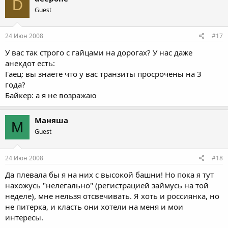
D
Guest
24 Июн 2008
#17
У вас так строго с гайцами на дорогах? У нас даже
анекдот есть:
Гаец: вы знаете что у вас транзиты просрочены на 3
года?
Байкер: а я не возражаю
Маняша
М
Guest
24 Июн 2008
#18
Да плевала бы я на них с высокой башни! Но пока я тут
нахожусь "нелегально" (регистрацией займусь на той
неделе), мне нельзя отсвечивать. Я хоть и россиянка, но
не питерка, и класть они хотели на меня и мои
интересы.