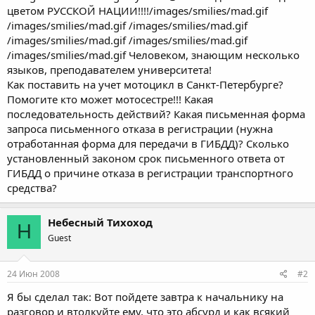
цветом РУССКОЙ НАЦИИ!!!!/images/smilies/mad.gif
/images/smilies/mad.gif /images/smilies/mad.gif
/images/smilies/mad.gif /images/smilies/mad.gif
/images/smilies/mad.gif Человеком, знающим несколько
языков, преподавателем университета!
Как поставить на учет мотоцикл в Санкт-Петербурге?
Помогите кто может мотосестре!!! Какая
последовательность действий? Какая письменная форма
запроса письменного отказа в регистрации (нужна
отработанная форма для передачи в ГИБДД)? Сколько
установленный законом срок письменного ответа от
ГИБДД о причине отказа в регистрации транспортного
средства?
Небесный Тихоход
Н
Guest
24 Июн 2008
#2
Я бы сделал так: Вот пойдете завтра к начальнику на
разговор и втолкуйте ему, что это абсурд и как всякий