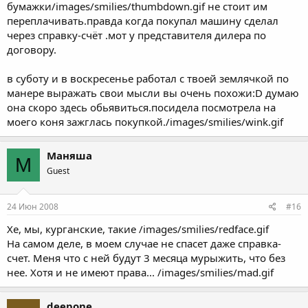
бумажки/images/smilies/thumbdown.gif не стоит им
заверение этого договора 0,5 % от суммы оценки + 1000 рублей
переплачивать.правда когда покупал машину сделал
(я работаю у нотариуса сейчас, я знаю ). То есть при таком
раскладе бала за постановку на учет сдерут немерено. Это не
через справку-счёт .мот у представителя дилера по
пафосный Харлей или Босс Хосс, это простенький и надежный
договору.
йобрик. Ну смысл ТАК заморачиваться? Исключительно для
того, чтобы ментам жизнь попортить!
в суботу и в воскресенье работал с твоей землячкой по
манере выражать свои мысли вы очень похожи:D думаю
она скоро здесь обьявиться.посидела посмотрела на
моего коня зажглась покупкой./images/smilies/wink.gif
Маняша
М
Guest
24 Июн 2008
#16
Хе, мы, курганские, такие /images/smilies/redface.gif
На самом деле, в моем случае не спасет даже справка-
счет. Меня что с ней будут 3 месяца мурыжить, что без
нее. Хотя и не имеют права... /images/smilies/mad.gif
deepone