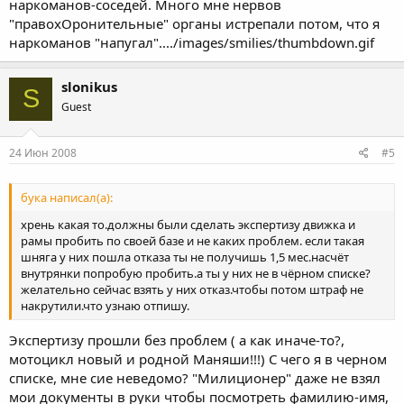
наркоманов-соседей. Много мне нервов
"правохОронительные" органы истрепали потом, что я
наркоманов "напугал"..../images/smilies/thumbdown.gif
slonikus
S
Guest
24 Июн 2008
#5
бука написал(а):
хрень какая то.должны были сделать экспертизу движка и
рамы пробить по своей базе и не каких проблем. если такая
шняга у них пошла отказа ты не получишь 1,5 мес.насчёт
внутрянки попробую пробить.а ты у них не в чёрном списке?
желательно сейчас взять у них отказ.чтобы потом штраф не
накрутили.что узнаю отпишу.
Экспертизу прошли без проблем ( а как иначе-то?,
мотоцикл новый и родной Маняши!!!) С чего я в черном
списке, мне сие неведомо? "Милиционер" даже не взял
мои документы в руки чтобы посмотреть фамилию-имя,