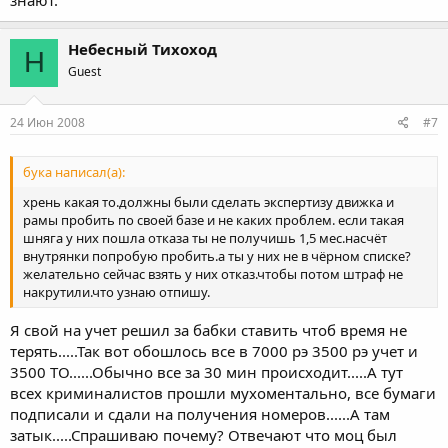
Небесный Тихоход
Н
Guest
24 Июн 2008
#7
бука написал(а):
хрень какая то.должны были сделать экспертизу движка и
рамы пробить по своей базе и не каких проблем. если такая
шняга у них пошла отказа ты не получишь 1,5 мес.насчёт
внутрянки попробую пробить.а ты у них не в чёрном списке?
желательно сейчас взять у них отказ.чтобы потом штраф не
накрутили.что узнаю отпишу.
Я свой на учет решил за бабки ставить чтоб время не
терять.....Так вот обошлось все в 7000 рэ 3500 рэ учет и
3500 ТО......Обычно все за 30 мин происходит.....А тут
всех криминалистов прошли мухоментально, все бумаги
подписали и сдали на получения номеров......А там
затык.....Спрашиваю почему? Отвечают что моц был