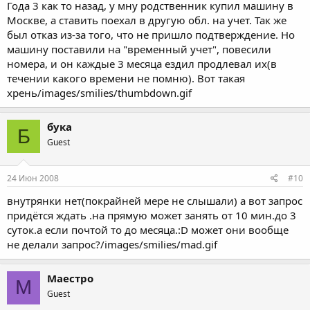
Года 3 как то назад, у мну родственник купил машину в
Москве, а ставить поехал в другую обл. на учет. Так же
был отказ из-за того, что не пришло подтверждение. Но
машину поставили на "временный учет", повесили
номера, и он каждые 3 месяца ездил продлевал их(в
течении какого времени не помню). Вот такая
хрень/images/smilies/thumbdown.gif
бука
Б
Guest
24 Июн 2008
#10
внутрянки нет(покрайней мере не слышали) а вот запрос
придётся ждать .на прямую может занять от 10 мин.до 3
суток.а если почтой то до месяца.:D может они вообще
не делали запрос?/images/smilies/mad.gif
Маестро
М
Guest