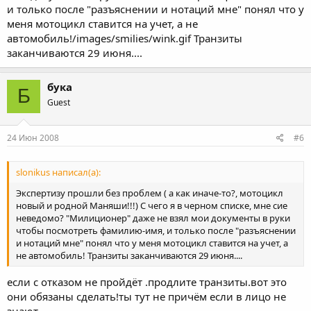
и только после "разъяснении и нотаций мне" понял что у
меня мотоцикл ставится на учет, а не
автомобиль!/images/smilies/wink.gif Транзиты
заканчиваются 29 июня....
бука
Б
Guest
24 Июн 2008
#6
slonikus написал(а):
Экспертизу прошли без проблем ( а как иначе-то?, мотоцикл
новый и родной Маняши!!!) С чего я в черном списке, мне сие
неведомо? "Милиционер" даже не взял мои документы в руки
чтобы посмотреть фамилию-имя, и только после "разъяснении
и нотаций мне" понял что у меня мотоцикл ставится на учет, а
не автомобиль! Транзиты заканчиваются 29 июня....
если с отказом не пройдёт .продлите транзиты.вот это
они обязаны сделать!ты тут не причём если в лицо не
знают.