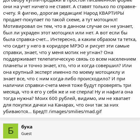
они на учет ничего не ставят. А ставят только по справке-
счету. Я фигею, дорогая редакция! Народ КВАРТИРЫ
продает-покупает по такой схеме, а тут мотоцикл!
Мотивировал он тем, что в данном случае он не узнает,
был ли украден этот мотоцикл или нет. А вот если бы
была справка-счет... Интересно, а каким образом та тетка,
что сидит у него в коридоре МРЭО и рисует эти самые
справки, знает, что у меня мотик не угнан? Она
поддерживает телепатическую связь со всем населением
планеты и точно знает, кто, что и когда совершил? Или
она крупный эксперт именно по моему мотоциклу и
знает все, что с ним когда-либо происходило? И при
наличии справки-счета меня тоже будут проверять три
месяца, что я его у себя же и не сперла! Ну и нафига она
тогда нужна? Моих 600 рублей, видимо, им не хватает
для покупки дачки на Канарах, что они так за них
убиваются... Бред!!! /images/smilies/mad.gif
бука
Б
Guest