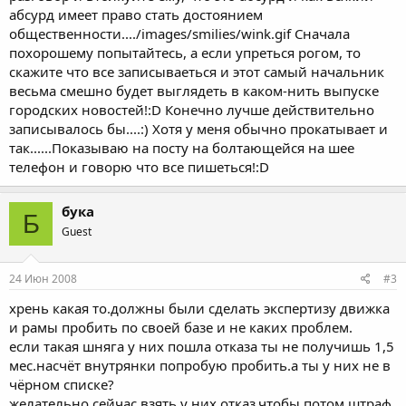
абсурд имеет право стать достоянием
общественности..../images/smilies/wink.gif Сначала
похорошему попытайтесь, а если упреться рогом, то
скажите что все записываеться и этот самый начальник
весьма смешно будет выглядеть в каком-нить выпуске
городских новостей!:D Конечно лучше действительно
записывалось бы....:) Хотя у меня обычно прокатывает и
так......Показываю на посту на болтающейся на шее
телефон и говорю что все пишеться!:D
бука
Б
Guest
24 Июн 2008
#3
хрень какая то.должны были сделать экспертизу движка
и рамы пробить по своей базе и не каких проблем.
если такая шняга у них пошла отказа ты не получишь 1,5
мес.насчёт внутрянки попробую пробить.а ты у них не в
чёрном списке?
желательно сейчас взять у них отказ.чтобы потом штраф