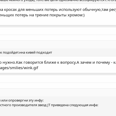
на кросах для меньших потерь используют обычную,там рес
еньщих потерь на трение покрыты хромом:)
ик подойдет.нна кивей подходит
что нужно.Как говорится ближе к вопросу.А зачем и почему - 
ges/smilies/wink.gif
 или опровергни эту инфу:
стного производителя звезд JT приведена следующая инфа: