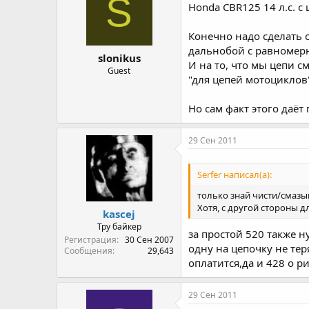
S
Honda CBR125 14 л.с. 
Конечно надо сделать с
дальнобой с равномер
slonikus
И на то, что мы цепи 
Guest
"для цепей мотоциклов
Но сам факт этого даёт 
29 Сен 2011
Serfer написал(а):
только знай чисти/смазыв
Хотя, с другой стороны 
kascej
Тру байкер
за простой 520 также 
Регистрация
30 Сен 2007
одну на цепочку не тер
Сообщения
29,643
оплатится,да и 428 о р
29 Сен 2011