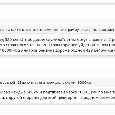
 понял,как по мне ответ напоминает телеграмму,только тчк не хватает
ед 520 цепь?чтоб долже служила?с этим могут справится 2 
го страшного что 100-200 грам горючки уйдет на 100км,толь
 10000км. 20 литров бензина дороже родной 428 цепочки,а
е родной 428 цепочки,а она нормально служит 10000км
ывай каждые 500км и подтягивай через 1000... как по мне т
отя, с другой стороны для этой цели оринг в родном разме