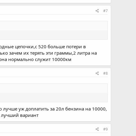
#7
родные цепочки,с 520 больше потери в
ко зачем их терять эти граммы,2 литра на
 она нормально служит 10000км
#8
о лучше уж доплатить за 20л бензина на 10000,
ре лучший вариант
#9