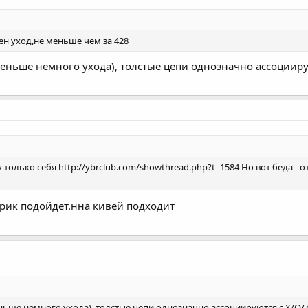
ен уход,не меньше чем за 428
меньше немного ухода), толстые цепи однозначно ассоциирую
 только себя http://ybrclub.com/showthread.php?t=1584 Но вот беда - о
брик подойдет.нна кивей подходит
ньше немного ухода), толстые цепи однозначно ассоциируются с X/O/