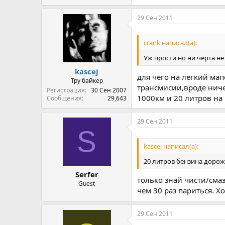
29 Сен 2011
crank написал(а):
Уж прости но ни черта не
kascej
для чего на легкий мап
Тру байкер
трансмисии,вроде ниче
Регистрация
30 Сен 2007
1000км и 20 литров на
Сообщения
29,643
29 Сен 2011
S
kascej написал(а):
20 литров бензина дорож
Serfer
только знай чисти/смаз
Guest
чем 30 раз париться. Х
29 Сен 2011