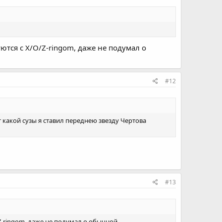
тся с X/O/Z-ringom, даже не подумал о
#12
т какой сузы я ставил переднею звезду Чертова
#13
Z-ringom, даже не подумал о обычной