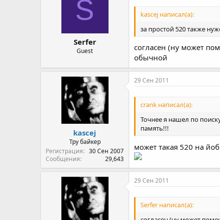
S
kascej написал(а):
за простой 520 также нуж
Serfer
согласен (ну может по
Guest
обычной
29 Сен 2011
crank написал(а):
Точнее я нашел по поиску
память!!!
kascej
Тру байкер
может такая 520 на йо
Регистрация
30 Сен 2007
Сообщения
29,643
29 Сен 2011
Serfer написал(а):
согласен (ну может поме