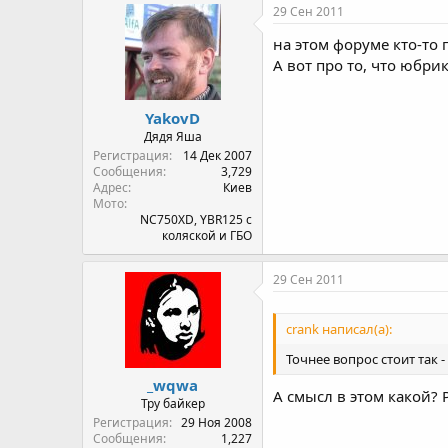
29 Сен 2011
на этом форуме кто-то 
А вот про то, что юбри
YakovD
Дядя Яша
Регистрация
14 Дек 2007
Сообщения
3,729
Адрес
Киев
Мото
NC750XD, YBR125 с
коляской и ГБО
29 Сен 2011
crank написал(а):
Точнее вопрос стоит так 
_wqwa
А смысл в этом какой? 
Тру байкер
Регистрация
29 Ноя 2008
Сообщения
1,227