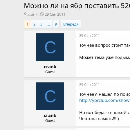
Можно ли на ябр поставить 52
А
Д
crank
29 Сен 2011
в
а
1
2
3
...
9
Вперёд
т
т
о
а
р
н
29 Сен 2011
т
а
C
Точнее вопрос стоит та
е
ч
м
а
ы
л
Может тема уже подымал
а
crank
Guest
29 Сен 2011
C
Точнее я нашел по поиск
http://ybrclub.com/sho
Но вот беда - от какой 
crank
Чертова память!!!:)
Guest