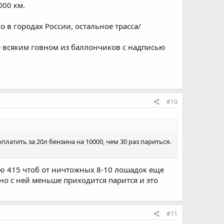
000 км.
о в городах России, остальное трасса/
не всяким говном из баллончиков с надписью
#10
платить за 20л бензина на 10000, чем 30 раз париться.
влю 415 чтоб от ничтожных 8-10 лошадок еще
0,но с ней меньше приходится парится и это
#11