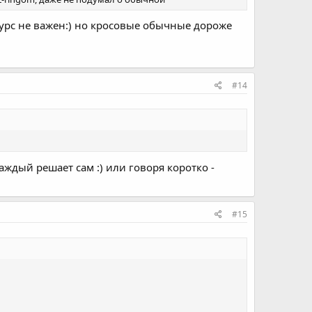
урс не важен:) но кросовые обычные дороже
#14
каждый решает сам :) или говоря коротко -
#15