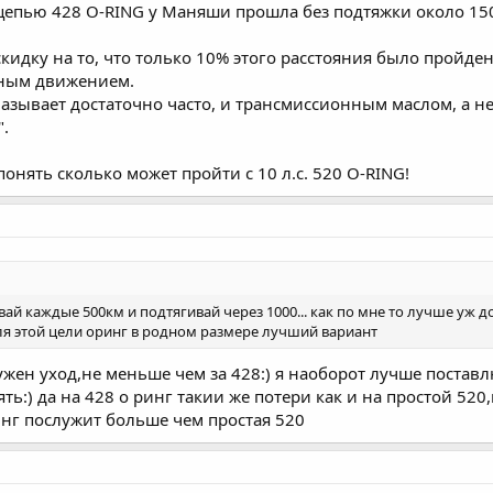
с цепью 428 O-RING у Маняши прошла без подтяжки около 15
кидку на то, что только 10% этого расстояния было пройден
ным движением.
смазывает достаточно часто, и трансмиссионным маслом, а 
".
понять сколько может пройти с 10 л.с. 520 O-RING!
ай каждые 500км и подтягивай через 1000... как по мне то лучше уж до
для этой цели оринг в родном размере лучший вариант
нужен уход,не меньше чем за 428:) я наоборот лучше поста
ять:) да на 428 о ринг такии же потери как и на простой 52
инг послужит больше чем простая 520