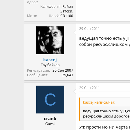
Адрес
Калифорнія, Район
Затоки.
Мото
Honda CB1100
29 Сен 2011
ведущая точно есть у J
собой ресурс.слишком 
kascej
Тру байкер
Регистрация
30 Сен 2007
Сообщения
29,643
29 Сен 2011
C
kascej написал(а):
ведущая точно есть у JT,
ресурс.слишком дорогое 
crank
Guest
Уж прости но ни черта 