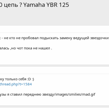
0 цепь ? Yamaha YBR 125
к - не кто не пробовал подыскать замену ведущей звездочки
ась ,но чот пока не нашел .
у только себя :D :)
wthread.php?t=1584
сузы я ставил переднею звезду/images/smilies/mad.gif