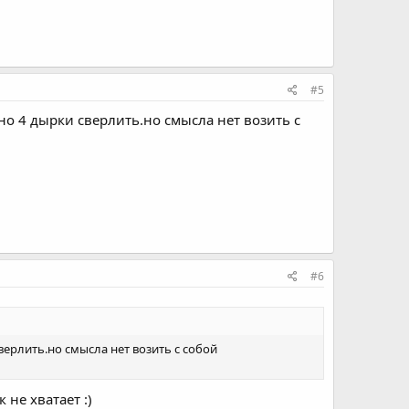
#5
жно 4 дырки сверлить.но смысла нет возить с
#6
верлить.но смысла нет возить с собой
 не хватает :)