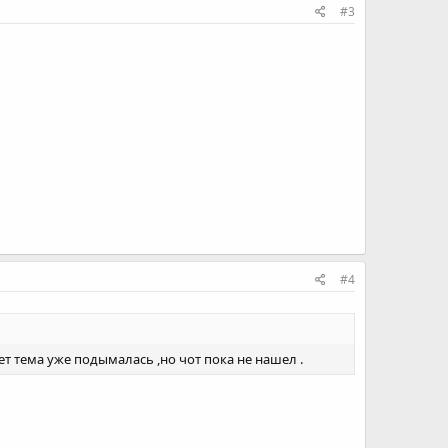
#3
#4
ет тема уже подымалась ,но чот пока не нашел .