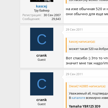
kascej
на иже обычная 520 и 
Тру байкер
они обычно для еще м
Регистрация
30 Сен 2007
Сообщения
29,643
29 Сен 2011
C
kascej написал(а):
может такая 520 на йобр
crank
Вот спасибо :) Это то 
Guest
значит мне так надо/ima
29 Сен 2011
C
Diesel;142885 написал(а):
Уважаемый all, подтверди
В
каталоге
всемирно изве
crank
Guest
Yamaha YBR125 3D9