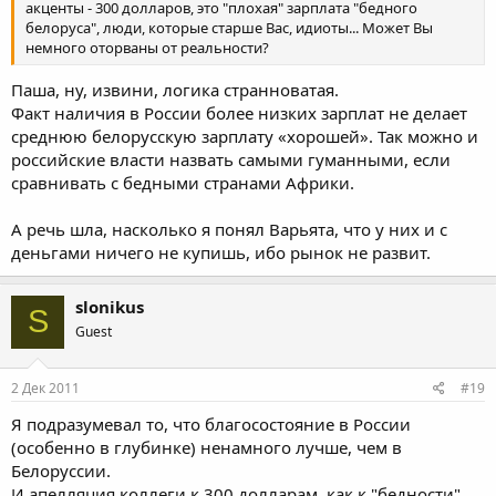
акценты - 300 долларов, это "плохая" зарплата "бедного
белоруса", люди, которые старше Вас, идиоты... Может Вы
немного оторваны от реальности?
Паша, ну, извини, логика странноватая.
Факт наличия в России более низких зарплат не делает
среднюю белорусскую зарплату «хорошей». Так можно и
российские власти назвать самыми гуманными, если
сравнивать с бедными странами Африки.
А речь шла, насколько я понял Варьята, что у них и с
деньгами ничего не купишь, ибо рынок не развит.
slonikus
S
Guest
2 Дек 2011
#19
Я подразумевал то, что благосостояние в России
(особенно в глубинке) ненамного лучше, чем в
Белоруссии.
И апелляция коллеги к 300 долларам, как к "бедности"