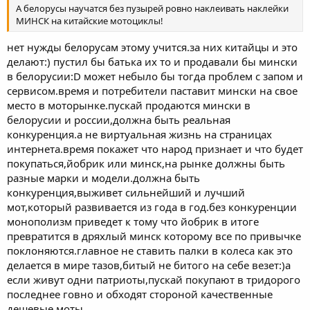
А белорусы научатся без пузырей ровно наклеивать наклейки
МИНСК на китайские мотоциклы!
нет нужды белорусам этому учится.за них китайцы и это
делают:) пустил бы батька их то и продавали бы мински
в белорусии:D может небыло бы тогда проблем с запом и
сервисом.время и потребители паставит мински на свое
место в моторынке.пускай продаются мински в
белорусии и россии,должна быть реальная
конкуренция.а не виртуальная жизнь на страницах
интернета.время покажет что народ признает и что будет
покупаться,йобрик или минск,на рынке должны быть
разные марки и модели.должна быть
конкуренция,выживет сильнейший и лучший
мот,который развивается из года в год.без конкуренции
монополизм приведет к тому что йобрик в итоге
превратится в дряхлый минск которому все по привычке
поклоняются.главное не ставить палки в колеса как это
делается в мире тазов,битый не битого на себе везет:)а
если живут одни патриоты,пускай покупают в тридорого
последнее говно и обходят стороной качественные
дешевые моты