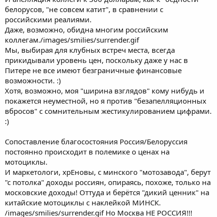
белорусов, "не совсем катит", в сравнении с
российскими реалиями.
Даже, возможно, обидна многим российским
коллегам./images/smilies/surrender.gif
Мы, выбирая для клубных встреч места, всегда
прикидывали уровень цен, поскольку даже у нас в
Питере не все имеют безграничные финансовые
возможности. :)
Хотя, возможно, моя "ширина взглядов" кому нибудь и
покажется неуместной, но я против "безапелляционных
вбросов" с сомнительным жестикулированием цифрами.
:)
Сопоставление благосостояния Россия/Белоруссия
постоянно происходит в полемике о ценах на
мотоциклы.
И маркетологи, хрЕновы, с минского "мотозавода", берут
"с потолка" доходы россиян, опираясь, похоже, только на
московские доходы! Оттуда и берётся "дикий ценник" на
китайские мотоциклы с наклейкой МИНСК.
/images/smilies/surrender.gif Но Москва НЕ РОССИЯ!!!