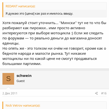
REDANT написал(а):
Я думаю это [цена] как раз и имелось ввиду.
Хотя пожалуй стоит уточнить... "Мински" тут не то что бы
разбирают как пирожки.. ими просто активно
интересуются при выборе мотоцикла :) Если же следить
по форумам — то реально деньги до магазина доносят
еденицы.
Но опять же - это толком ни очём не говорит, кроме как о
бедноте народа и малости рынка. Тут никакие
мотоциклы ни по какой цене не смогут продаваться
большими партиями.
schwein
S
Guest
2 Дек 2011
#16
Nick Vetrov написал(а):