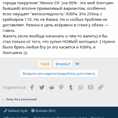
города покрупнее "Минск С4" (на 90% - это мой Зонгшен
бывший) вполне приемлемый вариантом, особенно
если смущает "велосипедность" ЮБРа. Это 250ка, с
крейсером 110. Но не Ямаха. Но и сосбых проблем не
доставляет. Резина и цепь всёравно в стоке у обоих —
говно.
Жалеть (если вообще начинать о чём-то жалеть) я бы
стал только от того, что купил НОВЫЙ мотоцикл :) Нужно
было брать любое б/у (и это касается и ЮБРа, и
Зонгшена :)).
Last
1 из 8
Вперёд
Войдите или зарегистрируйтесь для ответа.
Facebook
Twitter
Reddit
Pinterest
Tumblr
WhatsApp
Электронная
Ссылка
Поделиться:
Темы без вложений
Default style
Russian (RU)