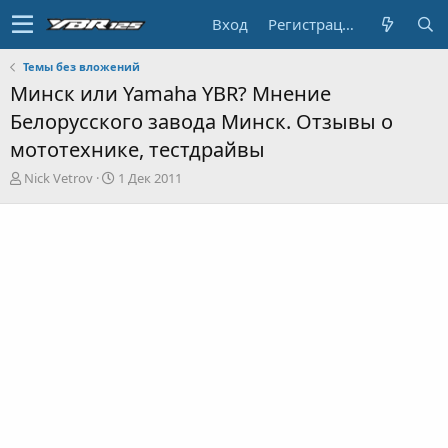
Вход
Регистрация
Темы без вложений
Минск или Yamaha YBR? Мнение
Белорусского завода Минск. Отзывы о
мототехнике, тестдрайвы
А
Д
Nick Vetrov
1 Дек 2011
в
а
т
т
о
а
р
н
т
а
е
ч
м
а
ы
л
а