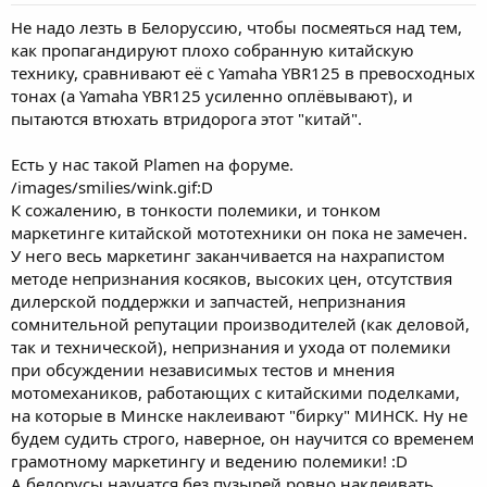
Не надо лезть в Белоруссию, чтобы посмеяться над тем,
как пропагандируют плохо собранную китайскую
технику, сравнивают её с Yamaha YBR125 в превосходных
тонах (а Yamaha YBR125 усиленно оплёвывают), и
пытаются втюхать втридорога этот "китай".
Есть у нас такой Plamen на форуме.
/images/smilies/wink.gif:D
К сожалению, в тонкости полемики, и тонком
маркетинге китайской мототехники он пока не замечен.
У него весь маркетинг заканчивается на нахрапистом
методе непризнания косяков, высоких цен, отсутствия
дилерской поддержки и запчастей, непризнания
сомнительной репутации производителей (как деловой,
так и технической), непризнания и ухода от полемики
при обсуждении независимых тестов и мнения
мотомехаников, работающих с китайскими поделками,
на которые в Минске наклеивают "бирку" МИНСК. Ну не
будем судить строго, наверное, он научится со временем
грамотному маркетингу и ведению полемики! :D
А белорусы научатся без пузырей ровно наклеивать