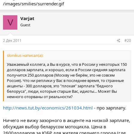
/images/smilies/surrender.gif
Varjat
V
Guest
2 Дек 2011
#20
slonikus написал(а):
Уважаемый коллега, а Вы в курсе, что в России у некоторых 150
долларов зарплата, и хорошо, если в России средняя зарплата
получится 250 долларов (Москву не берём, это не совсем
Россия). Что ни реплики у Вас в последнее время, то странные
акценты - 300 долларов, это "плохая" зарплата "бедного
белоруса", люди, которые старше Вас, идиоты... Может Вы
немного оторваны от реальности?
http://news.tut.by/economics/261034.html
- про зарплату.
Ничего не вижу зазорного в акценте на низкой зарплате,
обсуждая выбор беларусом мотоцикла. Цена в
2600долларов за ЮБР для жителя среднего города (где