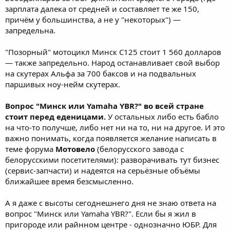
зарплата далека от средней и составляет те же 150,
причём у большинства, а не у "некоторых") —
запредельна.
"Позорный" мотоцикл Минск С125 стоит 1 560 долларов
— также запредельно. Народ останавливает свой выбор
на скутерах Альфа за 700 баксов и на подвальных
паршивых ноу-нейм скутерах.
Вопрос "Минск или Yamaha YBR?" во всей стране
стоит перед еденицами.
У остальных либо есть бабло
на что-то получше, либо нет ни на то, ни на другое. И это
важно понимать, когда появляется желание написать в
теме форума
Мотовело
(белорусского завода с
белорусскими посетителями): разворачивать тут бизнес
(сервис-запчасти) и надеятся на серьёзные объёмы
ближайшее время безсмысленно.
А я даже с высоты сегоднешнего дня не знаю ответа на
вопрос "Минск или Yamaha YBR?". Если бы я жил в
пригороде или райнном центре - однозначно ЮБР. Для