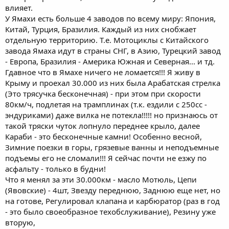
влияет.
У Ямахи есть больше 4 заводов по всему миру: Япония,
Китай, Турция, Бразилия. Каждый из них снобжает
отдельную территорию. Т.е. Мотоциклы с Китайского
завода Ямаха идут в страны СНГ, в Азию, Турецкий завод
- Европа, Бразилия - Америка Южная и Северная... и тд.
Гдавное что в Ямахе ничего не ломается!!! Я живу в
Крыму и проехал 30.000 из них была Арабатская стрелка
(Это трясучка бесконечная) - при этом при скорости
80км/ч, подлетая на трамплинах (т.к. ездили с 250сс -
эндуриками) даже вилка не потекла!!!!! но признаюсь от
такой тряски чуток лопнуло переднее крыло, далее
Караби - это бесконечные камни! Особенно весной,
Зимние поезки в горы, грязевые ванны и неподъемные
подъемы его не сломали!!! Я сейчас почти не езжу по
асфальту - только в будни!
Что я менял за эти 30.000км - масло Мотюль, Цепи
(Явовские) - 4шт, Звезду переднюю, Заднюю еще нет, но
на готове, Регулировал клапана и карбюратор (раз в год
- это было своеобразное техобслуживание), Резину уже
вторую,