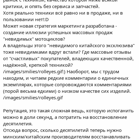
критики, и опять без сервиса и запчастей.
Хотя реально техники всё равно ни в продаже, ни в
пользовании нет!:D
Может новая стратегия маркетинга разработана -
создание иллюзии успешных массовых продаж
"невидимых" мотоциклов?
А владельцы этого "невидимого китайского эксклюзива"
тоже невидимками вдруг встали? Где массовые отзывы
от "счастливых" покупателей, владеющих качественной,
надёжной, крепкой техникой?
/images/smilies/rolleyes.gif:) Наоборот, мы с трудом
находим, и читаем редкие комментарии о единичных
экземплярах, которые сопровождаются комментариями
(порой весьма едкими) о низком качестве сих изделий.
/images/smilies/rolleyes.gif
Репутация, это такая сложная вещь, которую испоганить
можно в доли секунд, а потратить на восстановление
десятилетия.
Отсюда вопрос, сколько десятилетий теперь нужно
минским/китайским производителям восстанавливать