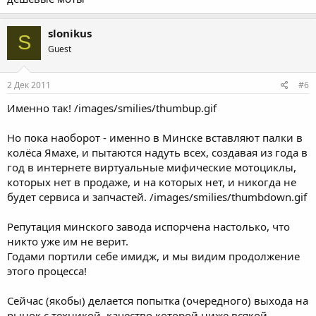
slonikus
S
Guest
2 Дек 2011
#6
Именно так! /images/smilies/thumbup.gif
Но пока наоборот - именно в Минске вставляют палки в
колёса Ямахе, и пытаются надуть всех, создавая из года в
год в интернете виртуальные мифические мотоциклы,
которых нет в продаже, и на которых нет, и никогда не
будет сервиса и запчастей. /images/smilies/thumbdown.gif
Репутация минского завода испорчена настолько, что
никто уже им не верит.
Годами портили себе имидж, и мы видим продолжение
этого процесса!
Сейчас (якобы) делается попытка (очередного) выхода на
рынок с техникой, качество которой ниже всякой