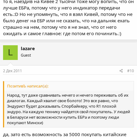
то я, наездив на Кивее 2 тысячи тоже могу вопить, что он
лучше ЕБРа, потому что у него индикатор передачи
есть.:D Но не упомянуть, что я взял Кивей, потому что не
было денег на ЕБР или не сказать, что на дальняк ехать
страшно на нем, потому что я не знал, что от него
ожидать и самое главное: где потом его починить.:)
lazare
L
Guest
2 Дек 2011
#10
ПозитивЪ написал(а):
Народ, тут даже сравнивать нечего и нечего переживать об их
диалогах. Каждый хвалит свое болото! Это все равно, что
Эндурист будет доказывать Спорбайкеру, что R1 плохой
эндуро. На каждую технику найдется свой покупатель. У людей
в Беларуси нет возможности купить ЕБРа и поэтому люди
покупают Мински)
да, зато есть возможность за 5000 покупать китайские