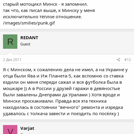
старый мотоцикл Минск - я запомнил.
так что, как писал выше, к Минску у меня
исключительно тёплое отношение.
/images/smilies/punk.gif
REDANT
R
Guest
2 Дек 2011
#12
Я с Минском, к сожалению дела не имел, а на Украине у
отца были Ява и Иж Планета-5, как вспомню со ставка
ездили он меня спереди сажал и вся футболка была в
мошкаре )) А в России у друзей гаражи в девяностые
были завалены Днепрами да Уралами ) Хотя вроде и
Мински проскакивали. Правда вся эта техника
находилась в состоянии "вечного" ремонта и изредка
удавалось с толкача завести и поездить по посёлку )
Varjat
V