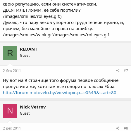
свою репутацию, если они систематически,
ДЕСЯТИЛЕТИЯМИ, её себе портили?
/images/smilies/rolleyes.gif:)
Думаю, что пару веков упорного труда теперь нужно, и,
причем, без малейшего права на ошибку.
/images/smilies/wink.gif/images/smilies/rolleyes.gif
REDANT
R
Guest
2 Дек 2011
#7
Ну вот на 9 странице того форума первое сообщение
пропустили же, хотя там всё говорит о плюсах Ёбра:
http://forum.motovelo.by/viewtopic.p...e0545&start=80
Nick Vetrov
N
Guest
2 Дек 2011
#8