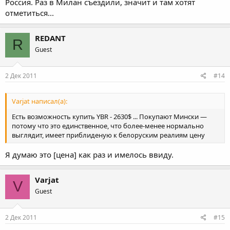
Россия. Раз в Милан съездили, значит и там хотят
отметиться...
REDANT
R
Guest
2 Дек 2011
#14
Varjat написал(а):
Есть возможность купить YBR - 2630$ ... Покупают Мински —
потому что это единственное, что более-менее нормально
выглядит, имеет приблиденую к белоруским реалиям цену
Я думаю это [цена] как раз и имелось ввиду.
Varjat
V
Guest
2 Дек 2011
#15