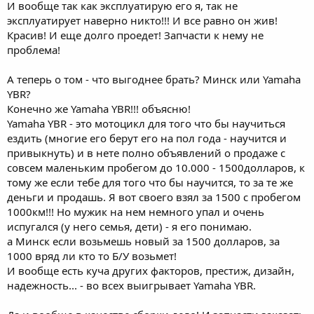
И вообще так как эксплуатирую его я, так не
эксплуатирует наверно никто!!! И все равно он жив!
Красив! И еще долго проедет! Запчасти к нему не
проблема!
А теперь о том - что выгоднее брать? Минск или Yamaha
YBR?
Конечно же Yamaha YBR!!! объясню!
Yamaha YBR - это мотоцикл для того что бы научиться
ездить (многие его берут его на пол года - научится и
привыкнуть) и в нете полно объявлений о продаже с
совсем маленьким пробегом до 10.000 - 1500долларов, к
тому же если тебе для того что бы научится, то за те же
деньги и продашь. Я вот своего взял за 1500 с пробегом
1000км!!! Но мужик на нем немного упал и очень
испугался (у него семья, дети) - я его понимаю.
а Минск если возьмешь новый за 1500 долларов, за
1000 вряд ли кто то Б/У возьмет!
И вообще есть куча других факторов, престиж, дизайн,
надежность... - во всех выигрывает Yamaha YBR.