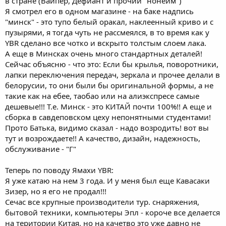
в стране (Вайпер, Дефиант и прочий "нонейм")
Я смотрел его в одном магазине - на баке надпись
"минск" - это тупо белый оракал, наклеенный криво и с
пузырями, я тогда чуть не рассмеялся, в то время как у
YBR сделано все чотко и вскрыто толстым слоем лака.
А еще в Минсках очень много стандартных деталей!
Сейчас объясню - что это: Если бы крылья, поворотники,
лапки переключения передач, зеркала и прочее делали в
белорусии, то они были бы оригинальной формы, а не
такие как на ебее, таобао или на алиэкспресе самые
дешевые!!! Т.е. Минск - это КИТАЙ почти 100%!! А еще и
сборка в савдеповском цеху непонятными студентами!
Прото Батька, видимо сказал - надо возродить! вот вы
тут и возрождаете!! А качество, дизайн, надежность,
обслуживание - "Г"
Теперь по поводу Ямахи YBR:
Я уже катаю на нем 3 года. И у меня был еще Кавасаки
Зизер, но я его не продал!!!
Сечас все крупные производители тур. снаряжения,
бытовой техники, компьютеры Эпл - короче все делается
на територии Китая, но на качетво это уже давно не