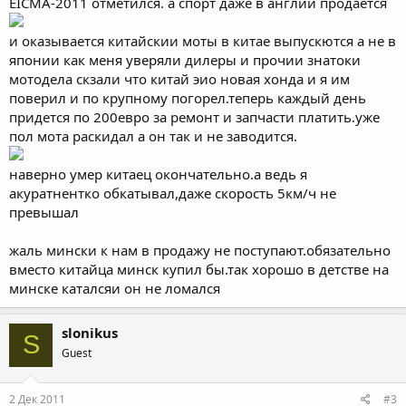
EICMA-2011 отметился. а спорт даже в англии продается
и оказывается китайскии моты в китае выпускются а не в
японии как меня уверяли дилеры и прочии знатоки
мотодела скзали что китай эио новая хонда и я им
поверил и по крупному погорел.теперь каждый день
придется по 200евро за ремонт и запчасти платить.уже
пол мота раскидал а он так и не заводится.
наверно умер китаец окончательно.а ведь я
акуратнентко обкатывал,даже скорость 5км/ч не
превышал
жаль мински к нам в продажу не поступают.обязательно
вместо китайца минск купил бы.так хорошо в детстве на
минске каталсяи он не ломался
slonikus
S
Guest
2 Дек 2011
#3