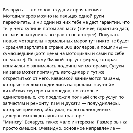
Беларусь — это совок в худших проявлениях.
Мотодиллеров можно на пальцах одной руки
пересчитать, и ни один из них тебе не даст гарантии, что
ты у него купишь потом запчасти (точнее, гарантию даст,
но запчасти купишь всё равно по лотерее). Покупать
новые мотоциклы нормальных марок тут никто не будет
- средняя зарплата в стране 300 долларов, а пошлины —
сумасшедшие (хотя цены на мотоциклы и сами по себе
не малые). Поэтому Ямахой торгует фирма, которая
изначально занималась лодочными моторами, Сузуки
на заказ может притянуть авто-дилер и тут же
откреститься от него, Кавасакой занимаются пацаны,
которые неплохо поднялись на продаже ноу-нейм
китайских скутеров и мопедов, но которые
единственные, кто предложил полный спектр услуг по
запчастям и ремонту. КТМ и Дукати — полу-диллеры,
которые привезут, обслужат, но до полноценных
дилеров им как до луны на тракторе.
"Минску" Беларусь также мало интересна. Размер рынка
просто смешон. Очевидно, основное направление —