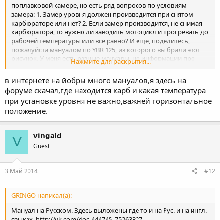
поплавковой камере, но есть ряд вопросов по условиям
замера: 1. Замер уровня должен производится при снятом
карбюраторе или нет? 2. Если замер производится, не снимая
карбюратора, то нужно ли заводить мотоцикл и прогревать до
рабочей температуры или все равно? И еще, поделитесь,
пожалуйста мануалом по YBR 125, из которого вы брали этот
рисунок. У меня есть разные мануалы, но информации про
Нажмите для раскрытия...
уровень поплавковой камеры там нет.
в интернете на йобры много мануалов,я здесь на
форуме скачал,где находится карб и какая температура
при установке уровня не важно,важней горизонтальное
положение.
vingald
V
Guest
3 Май 2014
#12
GRINGO написал(а):
Мануал на Русском. Здесь выложены где то и на Рус. и на ингл.
языках. http://vk.com/doc-444745_75263327