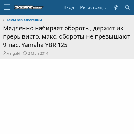
Вход
Регистрация
Темы без вложений
Медленно набирает обороты, держит их
прерывисто, макс. обороты не превышают
9 тыс. Yamaha YBR 125
А
Д
vingald
2 Май 2014
в
а
т
т
о
а
р
н
т
а
е
ч
м
а
ы
л
а