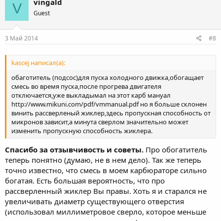
vingald
V
Guest
3 Май 2014
#8
kascej написал(а):
обаготитель (подсос)для пуска холодного движка,обогащает
смесь во время пуска,после прогрева двигателя
отключается,уже выкладымал на этот карб мануал
http://www.mikuni.com/pdf/vmmanual.pdf но я больше склонен
винить рассверленый жиклер,здесь пропускная способность от
микронов зависит,а минута сверлом значительно может
изменить пропускную способность жиклера.
Спасибо за отзывчивость и советы.
Про обогатитель
теперь понятно (думаю, не в нем дело). Так же теперь
точно известно, что смесь в моем карбюраторе сильно
богатая. Есть большая вероятность, что про
рассверленный жиклер Вы правы. Хоть я и старался не
увеличивать диаметр существующего отверстия
(использовал миллиметровое сверло, которое меньше