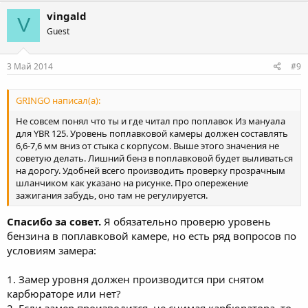
vingald
V
Guest
3 Май 2014
#9
GRINGO написал(а):
Не совсем понял что ты и где читал про поплавок Из мануала
для YBR 125. Уровень поплавковой камеры должен составлять
6,6-7,6 мм вниз от стыка с корпусом. Выше этого значения не
советую делать. Лишний бенз в поплавковой будет выливаться
на дорогу. Удобней всего производить проверку прозрачным
шланчиком как указано на рисунке. Про опережение
зажигания забудь, оно там не регулируется.
Спасибо за совет.
Я обязательно проверю уровень
бензина в поплавковой камере, но есть ряд вопросов по
условиям замера:
1. Замер уровня должен производится при снятом
карбюраторе или нет?
2. Если замер производится, не снимая карбюратора, то