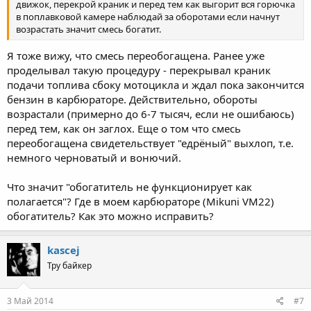
движок, перекрой краник и перед тем как выгорит вся горючка
в поплавковой камере наблюдай за оборотами если начнут
возрастать значит смесь богатит.
Я тоже вижу, что смесь переобогащена. Ранее уже
проделывал такую процедуру - перекрывал краник
подачи топлива сбоку мотоцикла и ждал пока закончится
бензин в карбюраторе. Действительно, обороты
возрастали (примерно до 6-7 тысяч, если не ошибаюсь)
перед тем, как он заглох. Еще о том что смесь
переобогащена свидетельствует "едрёный" выхлоп, т.е.
немного черноватый и вонючий.
Что значит "обогатитель не функционирует как
полагается"? Где в моем карбюраторе (Mikuni VM22)
обогатитель? Как это можно исправить?
kascej
Тру байкер
3 Май 2014
#7