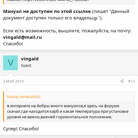
Мануал не доступен по этой ссылке
(пишет "Данный
документ доступен только его владельцу.").
Если есть возможность, вышлите, пожалуйста, на почту:
vingald@mail.ru
Спасибо!
vingald
V
Guest
3 Май 2014
#13
kascej написал(а):
в интернете на йобры много мануалов,я здесь на форуме
скачал,где находится карб и какая температура при установке
уровня не важно,важней горизонтальное положение.
Супер! Спасибо!