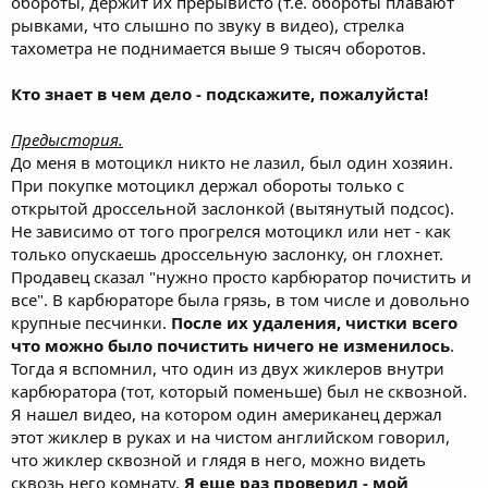
обороты, держит их прерывисто (т.е. обороты плавают
рывками, что слышно по звуку в видео), стрелка
тахометра не поднимается выше 9 тысяч оборотов.
Кто знает в чем дело - подскажите, пожалуйста!
Предыстория.
До меня в мотоцикл никто не лазил, был один хозяин.
При покупке мотоцикл держал обороты только с
открытой дроссельной заслонкой (вытянутый подсос).
Не зависимо от того прогрелся мотоцикл или нет - как
только опускаешь дроссельную заслонку, он глохнет.
Продавец сказал "нужно просто карбюратор почистить и
все". В карбюраторе была грязь, в том числе и довольно
крупные песчинки.
После их удаления, чистки всего
что можно было почистить ничего не изменилось
.
Тогда я вспомнил, что один из двух жиклеров внутри
карбюратора (тот, который поменьше) был не сквозной.
Я нашел видео, на котором один американец держал
этот жиклер в руках и на чистом английском говорил,
что жиклер сквозной и глядя в него, можно видеть
сквозь него комнату.
Я еще раз проверил - мой