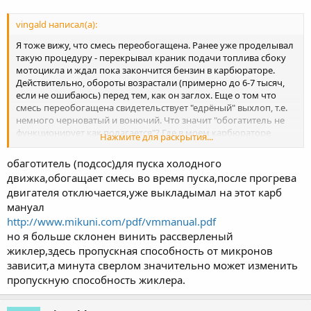
vingald написал(а):
Я тоже вижу, что смесь переобогащена. Ранее уже проделывал
такую процедуру - перекрывал краник подачи топлива сбоку
мотоцикла и ждал пока закончится бензин в карбюраторе.
Действительно, обороты возрастали (примерно до 6-7 тысяч,
если не ошибаюсь) перед тем, как он заглох. Еще о том что
смесь переобогащена свидетельствует "едрёный" выхлоп, т.е.
немного черноватый и вонючий. Что значит "обогатитель не
функционирует как полагается"? Где в моем карбюраторе
Нажмите для раскрытия...
(Mikuni VM22) обогатитель? Как это можно исправить?
обаготитель (подсос)для пуска холодного
движка,обогащает смесь во время пуска,после прогрева
двигателя отключается,уже выкладымал на этот карб
мануал
http://www.mikuni.com/pdf/vmmanual.pdf
но я больше склонен винить рассверленый
жиклер,здесь пропускная способность от микронов
зависит,а минута сверлом значительно может изменить
пропускную способность жиклера.