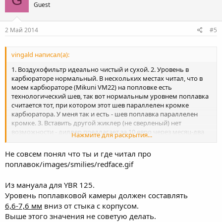
G
Guest
2 Май 2014
#5
vingald написал(а):
1. Воздухофильтр идеально чистый и сухой. 2. Уровень в
карбюраторе нормальный. В нескольких местах читал, что в
моем карбюраторе (Mikuni VM22) на попловке есть
технологический шев, так вот нормальным уровнем поплавка
считается тот, при котором этот шев параллелен кромке
карбюратора. У меня так и есть - шев поплавка параллелен
кромке. 3. Вставить другой жиклер (не сверленый) нет
возможности - диллер предлагает за 10 евро через месяц-два
Нажмите для раскрытия...
под заказ, а больше нигде не нашел. 4. Все остальные каналы-
канальчики, турбки-трубочки и отверстия - все идеально
Не совсем понял что ты и где читал про
вычистил. Все дуется воздухом и блестит. Не совсем понятна
поплавок/images/smilies/redface.gif
фраза "согласовать оба карбюратора". Наверное, это описка -
карбюратор ведь один у меня. В общем, я уперся в то, что все
Из мануала для YBR 125.
регулировки в карбюраторе, но их изменение не приводит к
какому-то положительному результату. Пришла мысль -
Уровень поплавковой камеры должен составлять
может дело в угле опережения зажигания?.... И еще, может кто-
6,6-7,6 мм
вниз от стыка с корпусом.
нибудь порекомендует специалиста в Минске. Вроде столица, а
Выше этого значения не советую делать.
деревня-деревней - не найти толкового человека...