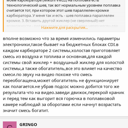
моем карбюраторе (Mikuni VM22) на попловке есть
технологический шев, так вот нормальным уровнем поплавка
считается тот, при котором этот шев параллелен кромке
карбюратора. У меня так и есть - шев поплавка параллелен
кромке. 3. Вставить другой жиклер (не сверленый) нет
возможности - диллер предлагает за 10 евро через месяц-два
Нажмите для раскрытия...
под заказ, а больше нигде не нашел. 4. Все остальные каналы-
канальчики, турбки-трубочки и отверстия - все идеально
вполне возможно что за время изменились параметры
вычистил. Все дуется воздухом и блестит. Не совсем понятна
электроники,такое бывает на бюджетных блоках CDI.в
фраза "согласовать оба карбюратора". Наверное, это описка -
каждом карбюраторе 2 системы,холостая приготовляет
карбюратор ведь один у меня. В общем, я уперся в то, что все
смесь из воздуха и топлива и основная,для каждой
регулировки в карбюраторе, но их изменение не приводит к
какому-то положительному результату. Пришла мысль -
системы свой жиклер + воздушный жиклер для холостой
может дело в угле опережения зажигания?.... И еще, может кто-
системы,а также обогатитель,все это влияет на качество
нибудь порекомендует специалиста в Минске. Вроде столица, а
смеси.по звуку на видео похоже что смесь
деревня-деревней - не найти толкового человека...
переобогащена,может обогатитель не функционирует
как полагается.не убрав подсос можно добится того же
результата что на видео.заведи движок,перекрой краник
и перед тем как выгорит вся горючка в поплавковой
камере наблюдай за оборотами если начнут возрастать
значит смесь богатит.
GRINGO