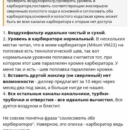
проверить воздухофильтр,проверить уровень в
подсоса, то сейчас глохнуть перестал. Вроде бы все встало на
карбюраторе,поставить соответствующии жиклеры(не
свои места. Единственное что меня смущает - мотоцикл
сверленые) холостого хода и основной и соглосовать оба
медленно набирает обороты, держит их не ровно и обороты не
карбюратора,основной и холостого хода.такая хрень может
дотягивают выше 9 тысяч. Ответ на эту проблему я и ищу на
быть во всех каналах карбюратора к оторым нет доступа
этом форуме - буду признателен за советы и помощь. Видео
работы мотоцикла: А вот как по моему мнению Yamaha должна
1.
Воздухофильтр идеально чистый и сухой
.
набирать обороты: Жиклер, который я сверлил насквозь вдоль
2.
Уровень в карбюраторе нормальный.
В нескольких
(тот, который поменьше): Какими были загрязнения
местах читал, что в моем карбюраторе (Mikuni VM22) на
карбюратора:
попловке есть технологический шев, так вот
нормальным уровнем поплавка считается тот, при
котором этот шев параллелен кромке карбюратора. У
меня так и есть - шев поплавка параллелен кромке.
3.
Вставить другой жиклер (не сверленый) нет
возможности
- диллер предлагает за 10 евро через
месяц-два под заказ, а больше нигде не нашел.
4.
Все остальные каналы-канальчики, турбки-
трубочки и отверстия - все идеально вычистил.
Все
дуется воздухом и блестит.
Не совсем понятна фраза "
согласовать оба
карбюратора
". Наверное, это описка - карбюратор ведь
один у меня.