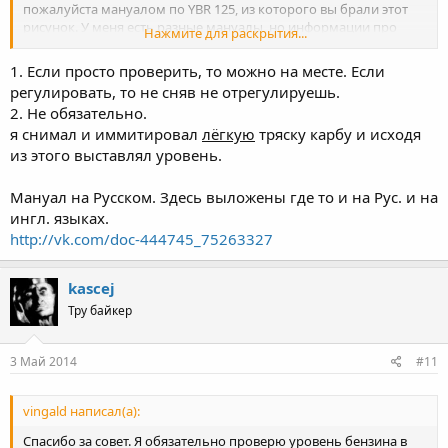
пожалуйста мануалом по YBR 125, из которого вы брали этот
рисунок. У меня есть разные мануалы, но информации про
Нажмите для раскрытия...
уровень поплавковой камеры там нет.
1. Если просто проверить, то можно на месте. Если
регулировать, то не сняв не отрегулируешь.
2. Не обязательно.
я снимал и иммитировал
лёгкую
тряску карбу и исходя
из этого выставлял уровень.
Мануал на Русском. Здесь выложены где то и на Рус. и на
ингл. языках.
http://vk.com/doc-444745_75263327
kascej
Тру байкер
3 Май 2014
#11
vingald написал(а):
Спасибо за совет. Я обязательно проверю уровень бензина в