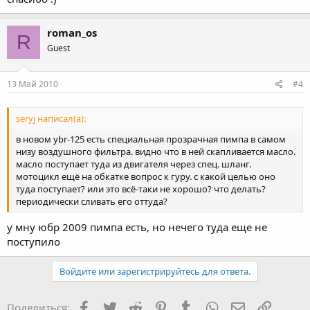
roman_os
R
Guest
13 Май 2010
#4
seryj написал(а):
в новом ybr-125 есть специальная прозрачная пимпа в самом
низу воздушного фильтра. видно что в ней скапливается масло.
масло поступает туда из двигателя через спец. шланг.
мотоцикл ещё на обкатке вопрос к гуру. с какой целью оно
туда поступает? или это всё-таки не хорошо? что делать?
периодически сливать его оттуда?
у мну юбр 2009 пимпа есть, но нечего туда еще не
поступило
Войдите или зарегистрируйтесь для ответа.
Facebook
Twitter
Reddit
Pinterest
Tumblr
WhatsApp
Электронная
Ссылка
Поделиться: