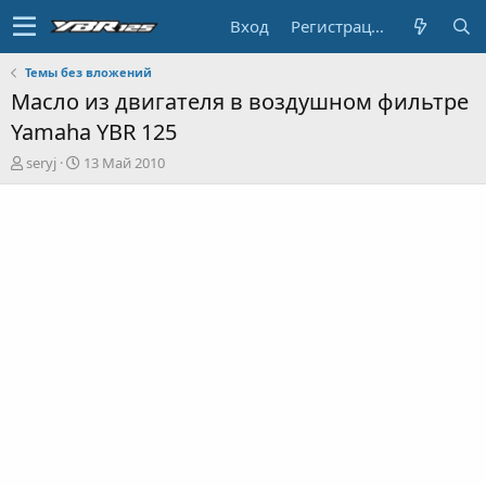
Вход
Регистрация
Темы без вложений
Масло из двигателя в воздушном фильтре
Yamaha YBR 125
А
Д
seryj
13 Май 2010
в
а
т
т
о
а
р
н
т
а
е
ч
м
а
ы
л
а