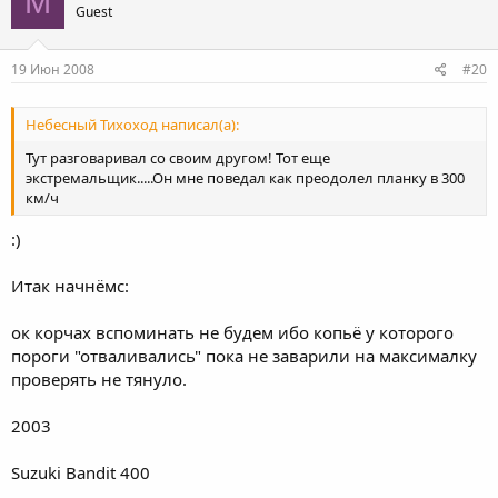
M
Guest
19 Июн 2008
#20
Небесный Тихоход написал(а):
Тут разговаривал со своим другом! Тот еще
экстремальщик.....Он мне поведал как преодолел планку в 300
км/ч
:)
Итак начнёмс:
ок корчах вспоминать не будем ибо копьё у которого
пороги "отваливались" пока не заварили на максималку
проверять не тянуло.
2003
Suzuki Bandit 400