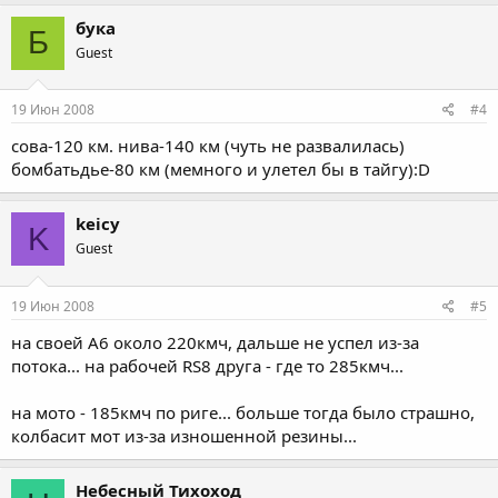
бука
Б
Guest
19 Июн 2008
#4
сова-120 км. нива-140 км (чуть не развалилась)
бомбатьдье-80 км (мемного и улетел бы в тайгу):D
keicy
K
Guest
19 Июн 2008
#5
на своей А6 около 220кмч, дальше не успел из-за
потока... на рабочей RS8 друга - где то 285кмч...
на мото - 185кмч по риге... больше тогда было страшно,
колбасит мот из-за изношенной резины...
Небесный Тихоход