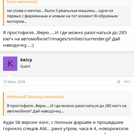
keicy написал(а):
ни слова о мечтах... были 3 реальные машины... одни из
первых с фирменным и новым на тот момент W-образным
мотором...
Я простофиля...Верю.....И где можно разогнаться до 285
км/ч на автомобиле?/images/smilies/surrender.gif Дай
наводочку....:)
keicy
K
Guest
19 Июн 2008
#11
Небесный Тихоход написал(а):
Я простофиля...Верю.....И где можно разогнаться до 285 км/ч на
автомобиле? Дай наводочку....
Ауди S8 версии лонг, с полным фаршем и прошедшие
горнило спецов Abt... рано утром, часа в 4, новорижское