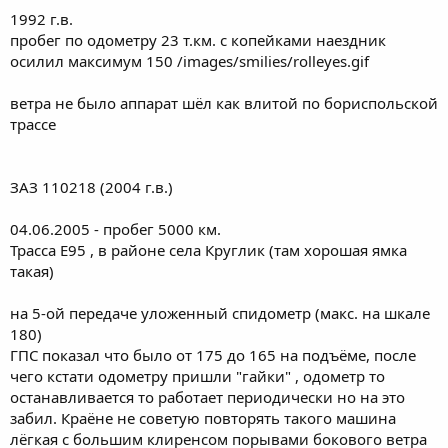
1992 г.в.
пробег по одометру 23 т.км. с копейками наездник
осилил максимум 150 /images/smilies/rolleyes.gif
ветра не было аппарат шёл как влитой по бориспольской
трассе
ЗАЗ 110218 (2004 г.в.)
04.06.2005 - пробег 5000 км.
Трасса Е95 , в районе села Круглик (там хорошая ямка
такая)
на 5-ой передаче уложенный спидометр (макс. на шкале
180)
ГПС показал что было от 175 до 165 на подъёме, после
чего кстати одометру пришли "гайки" , одометр то
останавливается то работает периодически но на это
забил. Краёне не советую повторять такого машина
лёгкая с большим клиренсом порывами бокового ветра