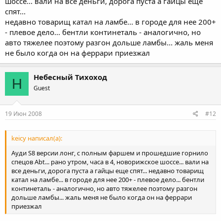
шоссе... вали на все деньги, дорога пуста а гайцы еще
спят...
недавно товарищ катал на ламбе... в городе для нее 200+
- плевое дело... бентли континеталь - аналогично, но
авто тяжелее поэтому разгон дольше ламбы... жаль меня
не было когда он на феррари приезжал
Небесный Тихоход
Н
Guest
19 Июн 2008
#12
keicy написал(а):
Ауди S8 версии лонг, с полным фаршем и прошедшие горнило
спецов Abt... рано утром, часа в 4, новорижское шоссе... вали на
все деньги, дорога пуста а гайцы еще спят... недавно товарищ
катал на ламбе... в городе для нее 200+ - плевое дело... бентли
континеталь - аналогично, но авто тяжелее поэтому разгон
дольше ламбы... жаль меня не было когда он на феррари
приезжал