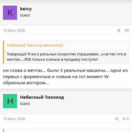
keicy
K
Guest
19 Июн 2008
#9
Небесный Тихоход написал(а):
Товарищи! Я же о рельных скоростях спрашиваю , а не тех что в
мечтах.....RS8 только осенью в продажу поступит
ни слова о мечтах... были 3 реальные машины... одни из
первых с фирменным и новым на тот момент W-
образным мотором...
Небесный Тихоход
Н
Guest
19 Июн 2008
#10