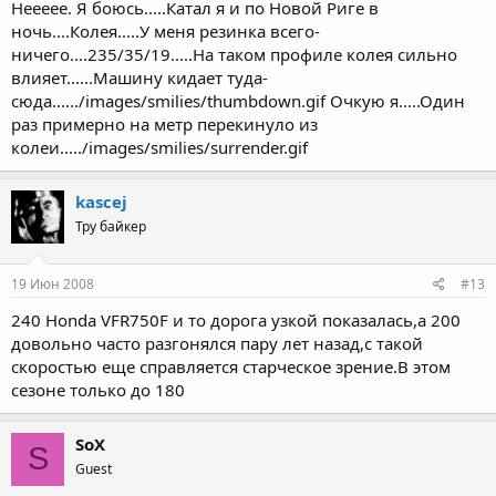
Неееее. Я боюсь.....Катал я и по Новой Риге в
ночь....Колея.....У меня резинка всего-
ничего....235/35/19.....На таком профиле колея сильно
влияет......Машину кидает туда-
сюда....../images/smilies/thumbdown.gif Очкую я.....Один
раз примерно на метр перекинуло из
колеи...../images/smilies/surrender.gif
kascej
Тру байкер
19 Июн 2008
#13
240 Honda VFR750F и то дорога узкой показалась,а 200
довольно часто разгонялся пару лет назад,с такой
скоростью еще справляется старческое зрение.В этом
сезоне только до 180
SoX
S
Guest