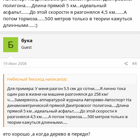
полигона.....Длина прямой 5 км...идеальный
асфальт.......До этой скорости я разгонялся 4,5 км.......А
потом тормоза......500 метров только в теории кажуться
длинными.....:)
бука
Б
Guest
19 Июн 2008
#8
Небесный Тихоход написал(а):
Для примера: У меня разгон 5.5 сек до сотни......Я лично тока
один раз в жизни на машине разгонялся до 258 км/
ч.....Замерялось аппаратурой журнала Авторевю-Автоспорт На
динамометрической прямой Дмитровског полигона.....Длина
прямой 5 км...идеальный асфальт.......До этой скорости я
разгонялся 4,5 км.......А потом тормоза......500 метров только в
теории кажуться длинными.....
ето хорошо ,а когда дерево в переди?