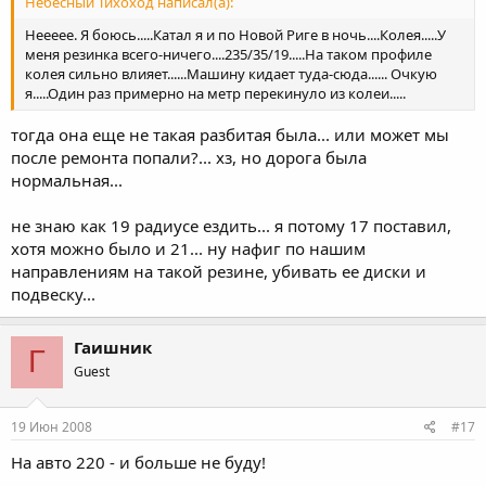
Небесный Тихоход написал(а):
Неееее. Я боюсь.....Катал я и по Новой Риге в ночь....Колея.....У
меня резинка всего-ничего....235/35/19.....На таком профиле
колея сильно влияет......Машину кидает туда-сюда...... Очкую
я.....Один раз примерно на метр перекинуло из колеи.....
тогда она еще не такая разбитая была... или может мы
после ремонта попали?... хз, но дорога была
нормальная...
не знаю как 19 радиусе ездить... я потому 17 поставил,
хотя можно было и 21... ну нафиг по нашим
направлениям на такой резине, убивать ее диски и
подвеску...
Гаишник
Г
Guest
19 Июн 2008
#17
На авто 220 - и больше не буду!