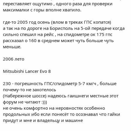
переставляет ощутимо , одного раза для проверки
максималки с горы вполне хватило.
где-то 2005 год осень (влом в треках ГПС копатся)
а так на по дороге на Борисполь на 5-ой передаче когда
сильно спешил на рейс , на спидометре ок 175 гпс
рассказал о 160 в среднем может чуть больше чуть
меньше.
2006 лето
Mitsubishi Lancer Evo 8
230 - погрешность ГПС/спидометр 5-7 км/ч , больше
почему-то не захотелось
(Набережное шоссе) надеюсь гаишнеги местные этот
форум не читают :)))
не очень комфортно на неровностях особенно
продольных ибо если понесёт то осознавал что гайки
придут и мне и владельцу и машине