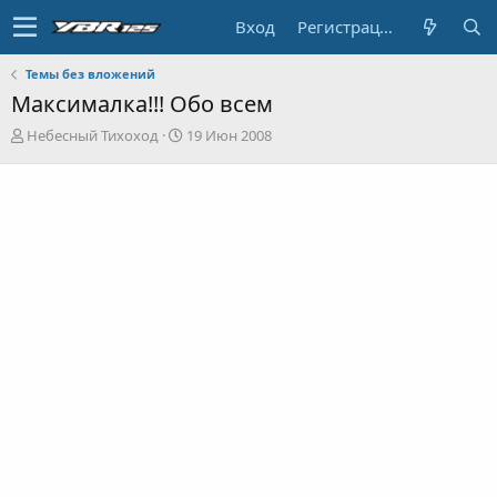
Вход
Регистрация
Темы без вложений
Максималка!!! Обо всем
А
Д
Небесный Тихоход
19 Июн 2008
в
а
т
т
о
а
р
н
т
а
е
ч
м
а
ы
л
а