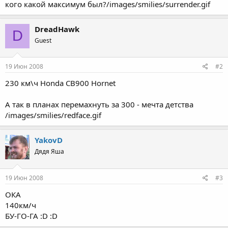
кого какой максимум был?/images/smilies/surrender.gif
DreadHawk
D
Guest
19 Июн 2008
#2
230 км\ч Honda CB900 Hornet
А так в планах перемахнуть за 300 - мечта детства
/images/smilies/redface.gif
YakovD
Дядя Яша
19 Июн 2008
#3
ОКА
140км/ч
БУ-ГО-ГА :D :D