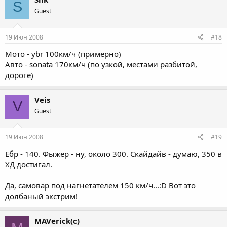
S
Guest
19 Июн 2008
#18
Мото - ybr 100км/ч (примерно)
Авто - sonata 170км/ч (по узкой, местами разбитой,
дороге)
Veis
V
Guest
19 Июн 2008
#19
Ебр - 140. Фыжер - ну, около 300. Скайдайв - думаю, 350 в
ХД достигал.
Да, самовар под нагнетателем 150 км/ч...:D Вот это
долбаный экстрим!
MAVerick(c)