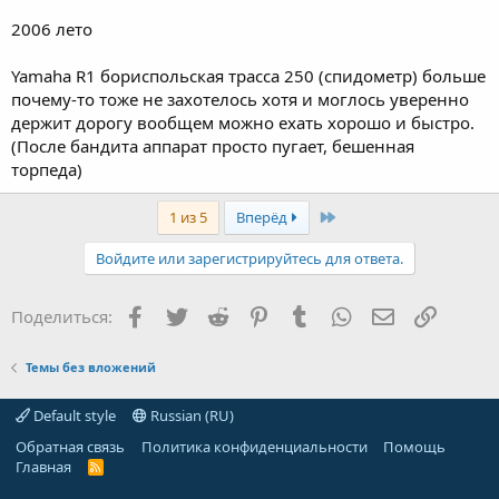
2006 лето
Yamaha R1 бориспольская трасса 250 (спидометр) больше
почему-то тоже не захотелось хотя и моглось уверенно
держит дорогу вообщем можно ехать хорошо и быстро.
(После бандита аппарат просто пугает, бешенная
торпеда)
Last
1 из 5
Вперёд
Войдите или зарегистрируйтесь для ответа.
Facebook
Twitter
Reddit
Pinterest
Tumblr
WhatsApp
Электронная
Ссылка
Поделиться:
Темы без вложений
Default style
Russian (RU)
Обратная связь
Политика конфиденциальности
Помощь
Главная
R
S
S