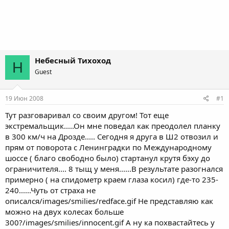
Небесный Тихоход
Н
Guest
19 Июн 2008
#1
Тут разговаривал со своим другом! Тот еще
экстремальщик.....Он мне поведал как преодолел планку
в 300 км/ч на Дрозде..... Сегодня я друга в Ш2 отвозил и
прям от поворота с Ленинградки по Международному
шоссе ( благо свободно было) стартанул крутя бэху до
ограничителя.... 8 тыщ у меня......В результате разогнался
примерно ( на спидометр краем глаза косил) где-то 235-
240......Чуть от страха не
описался/images/smilies/redface.gif Не представляю как
можно на двух колесах больше
300?/images/smilies/innocent.gif А ну ка похвастайтесь у