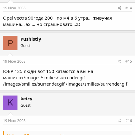
19 Июн 2008
#14
Opel vectra 90года 200+ по м4 в 6 утра... живучая
машина... эх.... но страшновато...:D
Pushistiy
P
Guest
19 Июн 2008
#15
ЮБР 125 люди вот 150 катаются а вы на
машинах/images/smilies/surrender.gif
/images/smilies/surrender.gif /images/smilies/surrender.gif
keicy
K
Guest
19 Июн 2008
#16