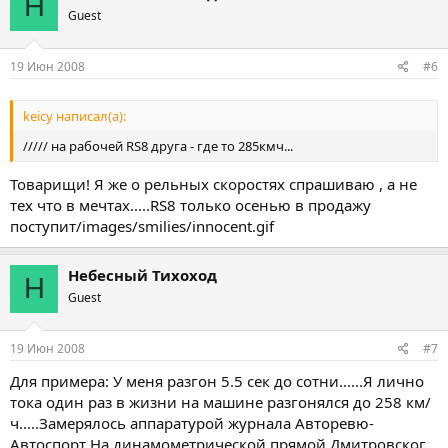
Н
Guest
19 Июн 2008
#6
keicy написал(а):
///// на рабочей RS8 друга - где то 285кмч...
Товарищи! Я же о рельных скоростях спрашиваю , а не
тех что в мечтах.....RS8 только осенью в продажу
поступит/images/smilies/innocent.gif
Небесный Тихоход
Н
Guest
19 Июн 2008
#7
Для примера: У меня разгон 5.5 сек до сотни......Я лично
тока один раз в жизни на машине разгонялся до 258 км/
ч.....Замерялось аппаратурой журнала Авторевю-
Автоспорт На динамометрической прямой Дмитровског