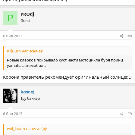
PROdj
P
Guest
6 Янв 2013
#8
KillBurn написал(а):
новые клерков покрывало куст части мотоцикла буря принц
yamaha автомобиль
Корона правитель рекомендует оригинальный солнце!:D
kascej
Тру байкер
6 Янв 2013
#9
evil_laugh написал(а):