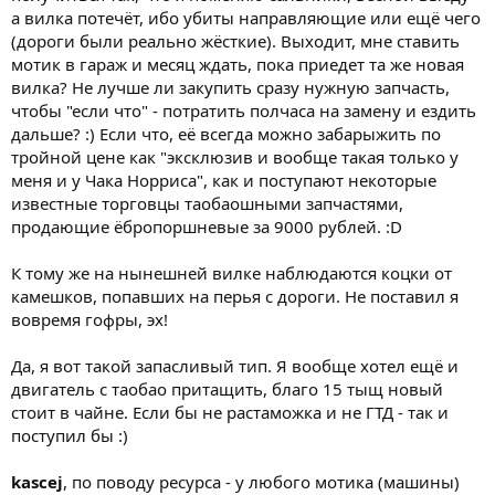
а вилка потечёт, ибо убиты направляющие или ещё чего
(дороги были реально жёсткие). Выходит, мне ставить
мотик в гараж и месяц ждать, пока приедет та же новая
вилка? Не лучше ли закупить сразу нужную запчасть,
чтобы "если что" - потратить полчаса на замену и ездить
дальше? :) Если что, её всегда можно забарыжить по
тройной цене как "эксклюзив и вообще такая только у
меня и у Чака Норриса", как и поступают некоторые
известные торговцы таобаошными запчастями,
продающие ёбропоршневые за 9000 рублей. :D
К тому же на нынешней вилке наблюдаются коцки от
камешков, попавших на перья с дороги. Не поставил я
вовремя гофры, эх!
Да, я вот такой запасливый тип. Я вообще хотел ещё и
двигатель с таобао притащить, благо 15 тыщ новый
стоит в чайне. Если бы не растаможка и не ГТД - так и
поступил бы :)
kascej
, по поводу ресурса - у любого мотика (машины)