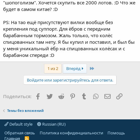
"шопоголизм". Хочется скупить все 2000 лотов. :D Что же
будет в самом китае? :D
PS: На тао ещё присутствуют вилки вообще без
крепления под суппорт. Для ёбров с передним
барабанным тормозом. Жаль только, что колёс
спицованных там нету. Я бы купил и поставил, и был бы
у меня уникальный ёбр на спицованных колёсах и с
барабаном спереди :D
Last
1 из 2
Вперёд
Войдите или зарегистрируйтесь для ответа.
Facebook
Twitter
Reddit
Pinterest
Tumblr
WhatsApp
Электронная
Ссылка
Поделиться:
Темы без вложений
Default style
Russian (RU)
Обратная связь
Политика конфиденциальности
Помощь
Главная
R