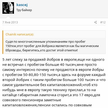
kascej
Тру байкер
7 Янв 2013
#12
Chainik написал(а):
Судя по многочисленным упоминаниям про пробег
150ткм,этот пробег для йобрика является как бы магическим
Еброводы, берегитесь,кто достиг этой отметки!
5 лет слежу за продажей йобров в европе,еще ни одного
не встречал с пробегом больше 40 тысяч,мне просто
самому интересно почему не продаются в европе йобры
с пробегом 50-80,80-150 тысяч,а здесь на форуме каждый
второй йобрик с таким пробегом больше 100 тысяч и что
самое удивительное без капиталовложений,чтоб кто
нибудь мне в европу такую технику прислал,а то на
китайце габаритная лампочка сгорит,а это 17 евро,для
совкового пенсионера заметные
капиталовложения,пенсии остались по совковым