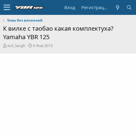
Вход
Регистрация
Темы без вложений
К вилке с таобао какая комплектуха?
Yamaha YBR 125
А
Д
evil_laugh
6 Янв 2013
в
а
т
т
о
а
р
н
т
а
е
ч
м
а
ы
л
а