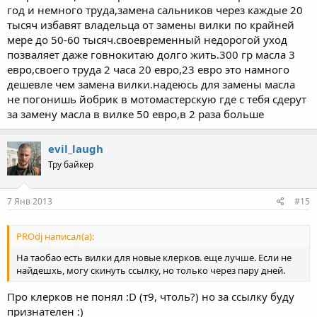
год и немного труда,замена сальников через каждые 20
тысяч избавят владельца от замены вилки по крайней
мере до 50-60 тысяч.своевременный недорогой уход
позваляет даже говнокитаю долго жить.300 гр масла 3
евро,своего труда 2 часа 20 евро,23 евро это намного
дешевле чем замена вилки.надеюсь для замены масла
не погонишь йобрик в мотомастерскую где с тебя сдерут
за замену масла в вилке 50 евро,в 2 раза больше
evil_laugh
Тру байкер
7 Янв 2013
#15
PROdj написал(а):
На таобао есть вилки для новые клерков. еще лучше. Если не
найдешхь, могу скинуть ссылку, но только через пару дней.
Про клерков не понял :D (т9, чтоль?) но за ссылку буду
признателен :)