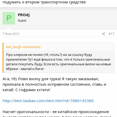
подумать о втором транспортном средстве
PROdj
P
Guest
7 Янв 2013
#17
evil_laugh написал(а):
Про клерков не понял (т9, чтоль?) но за ссылку буду
признателен Тут ещё фишка в том, что я только оригинальные
детали покупать буду. Если есть оригинальные вилки на новые
ёбрики - хватай и беги!
Ага, т9) Лови вилку для турка! Я такую заказывал,
приехала в полностью исправном состоянии, ставь и
катай. С гофрами кстати!
http://item.taobao.com/item.htm?id=7880145380
Насчет оригинальности - ее китайское происхождение
выдает крепление под номер. А так даже надпись ямаха