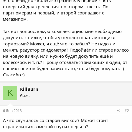
Это очевидно - колёса-то разные. В первом - пять
отверстий для крепления, во втором - шесть. По
партномерам и первый, и второй совпадают с
мегазипом.
Так вот вопрос: какую комплектацию мне необходимо
докупить к вилке, чтобы укомплектовать мотоцикл
тормозами? Может, я ещё что-то забыл? Не надо ли
менять редуктор спидометра? Подойдёт ли старое колесо
на новую вилку, или нужно будет докупить ещё и
колесо/ось и т. п.? Прошу отозваться знающих людей, от
ваших советов будет зависеть то, что я буду покупать :)
Спасибо :)
KillBurn
K
Guest
6 Янв 2013
#2
А что случилось со старой вилкой? Может стоит
ограничиться заменой гнутых перьев?