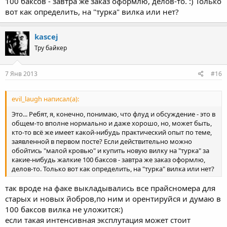
100 баксов - завтра же заказ оформлю, делов-то. :) Только
вот как определить, на "турка" вилка или нет?
kascej
Тру байкер
7 Янв 2013
#16
evil_laugh написал(а):
Это... Ребят, я, конечно, понимаю, что флуд и обсуждение - это в
общем-то вполне нормально и даже хорошо, но, может быть,
кто-то всё же имеет какой-нибудь практический опыт по теме,
заявленной в первом посте? Если действительно можно
обойтись "малой кровью" и купить новую вилку на "турка" за
какие-нибудь жалкие 100 баксов - завтра же заказ оформлю,
делов-то. Только вот как определить, на "турка" вилка или нет?
так вроде на факе выкладывались все прайсномера для
старых и новых йобров,по ним и орентируйся и думаю в
100 баксов вилка не уложится:)
если такая интенсивная эксплутация может стоит