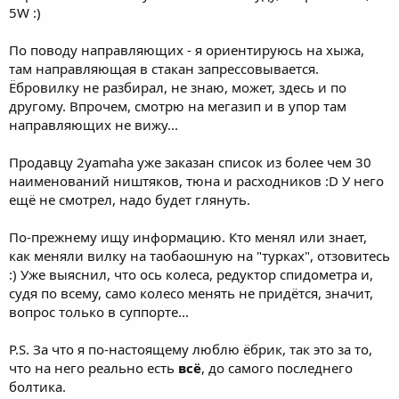
5W :)
По поводу направляющих - я ориентируюсь на хыжа,
там направляющая в стакан запрессовывается.
Ёбровилку не разбирал, не знаю, может, здесь и по
другому. Впрочем, смотрю на мегазип и в упор там
направляющих не вижу...
Продавцу 2yamaha уже заказан список из более чем 30
наименований ништяков, тюна и расходников :D У него
ещё не смотрел, надо будет глянуть.
По-прежнему ищу информацию. Кто менял или знает,
как меняли вилку на таобаошную на "турках", отзовитесь
:) Уже выяснил, что ось колеса, редуктор спидометра и,
судя по всему, само колесо менять не придётся, значит,
вопрос только в суппорте...
P.S. За что я по-настоящему люблю ёбрик, так это за то,
что на него реально есть
всё
, до самого последнего
болтика.