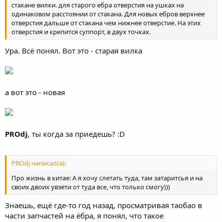
стакане вилки. для старого ебра отверстия на ушках на
одинаковом расстоянии от стакана. Для новых ебров верхнее
отверстия дальше от стакана чем нижнее отверстие. На этих
отверстия и крепится суппорт, в двух точках.
Ура. Всё понял. Вот это - старая вилка
а вот это - новая
PROdj
, ты когда за приедешь? :D
PROdj написал(а):
Про жизнь в китае: А я хочу слетать туда, там затаритсья и на
своих двоих увзети от туда все, что только смогу)))
Знаешь, ещё где-то год назад, просматривая таобао в
части запчастей на ёбра, я понял, что такое