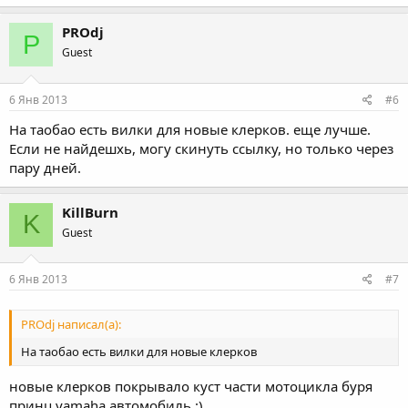
PROdj
P
Guest
6 Янв 2013
#6
На таобао есть вилки для новые клерков. еще лучше.
Если не найдешхь, могу скинуть ссылку, но только через
пару дней.
KillBurn
K
Guest
6 Янв 2013
#7
PROdj написал(а):
На таобао есть вилки для новые клерков
новые клерков покрывало куст части мотоцикла буря
принц yamaha автомобиль :)