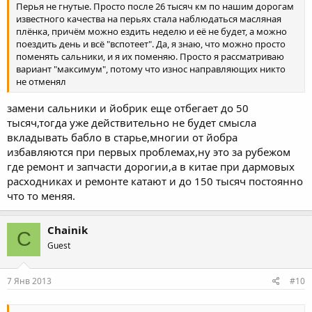
Перья не гнутые. Просто после 26 тысяч км по нашим дорогам
известного качества на перьях стала наблюдаться масляная
плёнка, причём можно ездить неделю и её не будет, а можно
поездить день и всё "вспотеет". Да, я знаю, что можно просто
поменять сальники, и я их поменяю. Просто я рассматриваю
вариант "максимум", потому что износ направляющих никто
не отменял
замени сальники и йобрик еще отбегает до 50
тысяч,тогда уже действительно не будет смысла
вкладывать бабло в старье,многии от йобра
избавляются при первых проблемах,ну это за рубежом
где ремонт и запчасти дорогии,а в китае при дармовых
расходниках и ремонте катают и до 150 тысяч постоянно
что то меняя.
Chainik
C
Guest
7 Янв 2013
#10