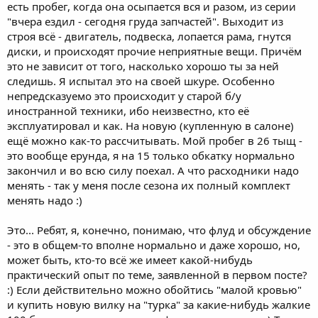
есть пробег, когда она осыпается вся и разом, из серии
"вчера ездил - сегодня груда запчастей". Выходит из
строя всё - двигатель, подвеска, лопается рама, гнутся
диски, и происходят прочие неприятные вещи. Причём
это не зависит от того, насколько хорошо ты за ней
следишь. Я испытал это на своей шкуре. Особенно
непредсказуемо это происходит у старой б/у
иностранной техники, ибо неизвестно, кто её
эксплуатировал и как. На новую (купленную в салоне)
ещё можно как-то рассчитывать. Мой пробег в 26 тыщ -
это вообще ерунда, я на 15 только обкатку нормально
закончил и во всю силу поехал. А что расходники надо
менять - так у меня после сезона их полный комплект
менять надо :)
Это... Ребят, я, конечно, понимаю, что флуд и обсуждение
- это в общем-то вполне нормально и даже хорошо, но,
может быть, кто-то всё же имеет какой-нибудь
практический опыт по теме, заявленной в первом посте?
:) Если действительно можно обойтись "малой кровью"
и купить новую вилку на "турка" за какие-нибудь жалкие