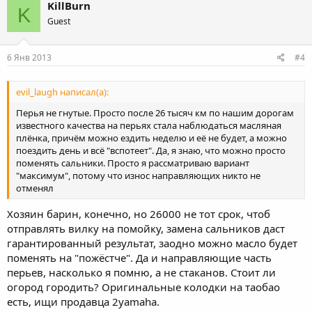
KillBurn
K
Guest
6 Янв 2013
#4
evil_laugh написал(а):
Перья не гнутые. Просто после 26 тысяч км по нашим дорогам
известного качества на перьях стала наблюдаться масляная
плёнка, причём можно ездить неделю и её не будет, а можно
поездить день и всё "вспотеет". Да, я знаю, что можно просто
поменять сальники. Просто я рассматриваю вариант
"максимум", потому что износ направляющих никто не
отменял
Хозяин барин, конечно, но 26000 не тот срок, чтоб
отправлять вилку на помойку, замена сальников даст
гарантированный результат, заодно можно масло будет
поменять на "пожёстче". Да и направляющие часть
перьев, насколько я помню, а не стаканов. Стоит ли
огород городить? Оригинальные колодки на таобао
есть, ищи продавца 2yamaha.