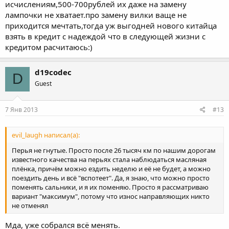
исчислениям,500-700рублей их даже на замену
лампочки не хватает.про замену вилки ваще не
приходится мечтать,тогда уж выгодней нового китайца
взять в кредит с надеждой что в следующей жизни с
кредитом расчитаюсь:)
d19codec
D
Guest
7 Янв 2013
#13
evil_laugh написал(а):
Перья не гнутые. Просто после 26 тысяч км по нашим дорогам
известного качества на перьях стала наблюдаться масляная
плёнка, причём можно ездить неделю и её не будет, а можно
поездить день и всё "вспотеет". Да, я знаю, что можно просто
поменять сальники, и я их поменяю. Просто я рассматриваю
вариант "максимум", потому что износ направляющих никто
не отменял
Мда, уже собрался всё менять.