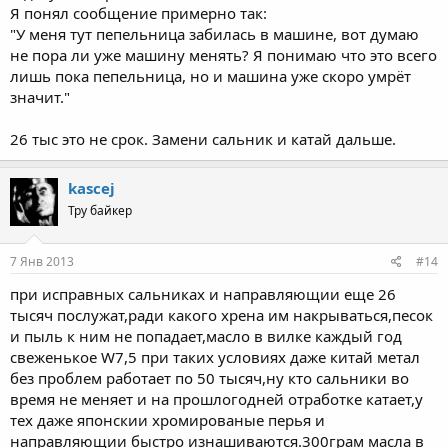
Я понял сообщение примерно так:
"У меня тут пепельница забилась в машине, вот думаю
не пора ли уже машину менять? Я понимаю что это всего
лишь пока пепельница, но и машина уже скоро умрёт
значит."
26 тыс это не срок. Замени сальник и катай дальше.
kascej
Тру байкер
7 Янв 2013
#14
при исправных сальниках и направляющии еще 26
тысяч послужат,ради какого хрена им накрываться,песок
и пыль к ним не попадает,масло в вилке каждый год
свеженькое W7,5 при таких условиях даже китай метал
без проблем работает по 50 тысяч,ну кто сальники во
время не меняет и на прошлогодней отработке катает,у
тех даже японскии хромированые перья и
направляющии быстро изнашиваются.300грам масла в