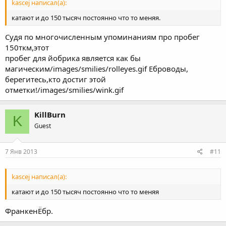
kascej написал(а):
катают и до 150 тысяч постоянно что то меняя.
Судя по многочисленным упоминаниям про пробег
150ткм,этот
пробег для йобрика является как бы
магическим/images/smilies/rolleyes.gif Еброводы,
берегитесь,кто достиг этой
отметки!/images/smilies/wink.gif
KillBurn
K
Guest
7 Янв 2013
#11
kascej написал(а):
катают и до 150 тысяч постоянно что то меняя
ФранкенЁбр.