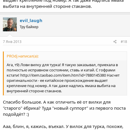
выбита на внутренней стороне стаканов.
evil_laugh
Тру байкер
7 Янв 2013
#18
PROdj написал(а):
Ага, т9) Лови вилку для турка! Я такую заказывал, приехала в
полностью исправном состоянии, ставь и катай. С гофрами
кстати! http://item.taobao.com/item.htm?id=7880145380 Насчет
оригинальности - ее китайское происхождение выдает
крепление под номер. А так даже надпись ямаха выбита на
внутренней стороне стаканов.
Спасибо большое. А как отличить её от вилки для
"старого" ёбрика? Туда "новый суппорт" из первого поста
подойдёт? :)
Ааа, блин, я, кажись, въехал. У вилок для турка, похоже,