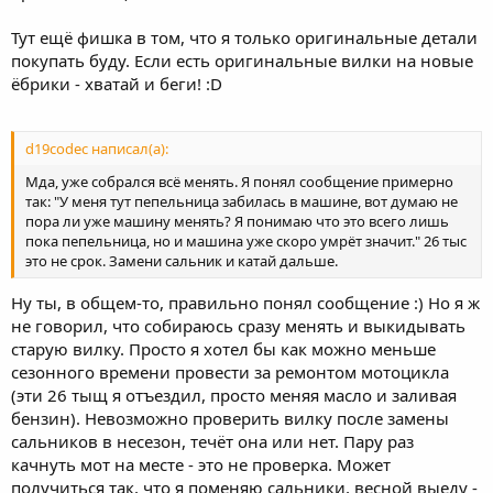
Тут ещё фишка в том, что я только оригинальные детали
покупать буду. Если есть оригинальные вилки на новые
ёбрики - хватай и беги! :D
d19codec написал(а):
Мда, уже собрался всё менять. Я понял сообщение примерно
так: "У меня тут пепельница забилась в машине, вот думаю не
пора ли уже машину менять? Я понимаю что это всего лишь
пока пепельница, но и машина уже скоро умрёт значит." 26 тыс
это не срок. Замени сальник и катай дальше.
Ну ты, в общем-то, правильно понял сообщение :) Но я ж
не говорил, что собираюсь сразу менять и выкидывать
старую вилку. Просто я хотел бы как можно меньше
сезонного времени провести за ремонтом мотоцикла
(эти 26 тыщ я отъездил, просто меняя масло и заливая
бензин). Невозможно проверить вилку после замены
сальников в несезон, течёт она или нет. Пару раз
качнуть мот на месте - это не проверка. Может
получиться так, что я поменяю сальники, весной выеду -