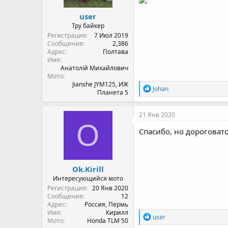
user
Тру байкер
Регистрация
7 Июл 2019
Сообщения
2,386
Адрес
Полтава
Имя
Анатолій Михайлович
Мото
Jianshe JYM125, ИЖ
R
Johan
Планета 5
e
a
c
21 Янв 2020
t
O
i
Спасибо, но дороговато
o
n
s
:
Ok.Kirill
Интересующийся мото
Регистрация
20 Янв 2020
Сообщения
12
Адрес
Россия, Пермь
Имя
Кирилл
R
user
Мото
Honda TLM 50
e