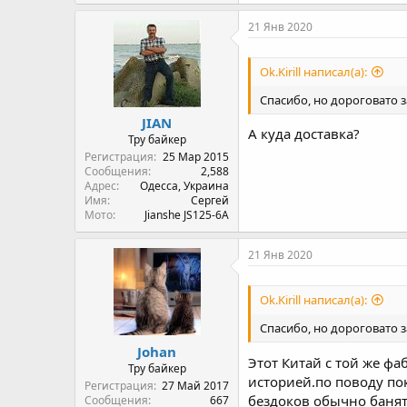
a
c
21 Янв 2020
t
i
o
Ok.Kirill написал(а):
n
s
Спасибо, но дороговато з
:
JIAN
А куда доставка?
Тру байкер
Регистрация
25 Мар 2015
Сообщения
2,588
Адрес
Одесса, Украина
Имя
Сергей
Мото
Jianshe JS125-6A
21 Янв 2020
Ok.Kirill написал(а):
Спасибо, но дороговато з
Johan
Этот Китай с той же ф
Тру байкер
историей.по поводу пок
Регистрация
27 Май 2017
бездоков обычно банят
Сообщения
667