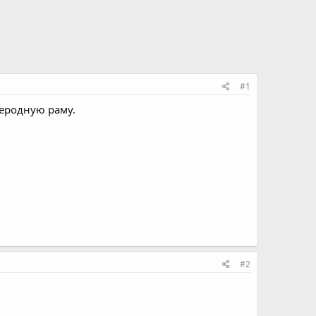
#1
неродную раму.
#2