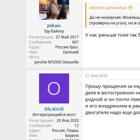
dotsent написал(а):
Да не номерная. Можешь 
(проверка на угон), но в
Johan
Тру байкер
У нас раньше тоже так
Регистрация
27 Май 2017
Сообщения
667
Адрес
Россия.Урал.
Имя
Евгений
Мото
Jianshe NT650V Deauville
21 Янв 2020
O
Прошу прощения за нед
деле в мотостроении н
родной и он почти поме
и его внедрением в ра
Ok.Kirill
двигателя надо еще дох
Интересующийся мото
Регистрация
20 Янв 2020
Сообщения
12
Адрес
Россия, Пермь
Имя
Кирилл