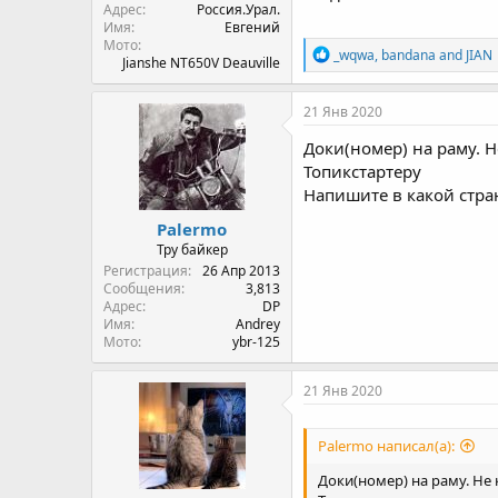
Адрес
Россия.Урал.
Имя
Евгений
Мото
R
_wqwa
,
bandana
and
JIAN
Jianshe NT650V Deauville
e
a
c
21 Янв 2020
t
i
Доки(номер) на раму. Н
o
Топикстартеру
n
Напишите в какой стран
s
:
Palermo
Тру байкер
Регистрация
26 Апр 2013
Сообщения
3,813
Адрес
DP
Имя
Andrey
Мото
ybr-125
21 Янв 2020
Palermo написал(а):
Доки(номер) на раму. Не