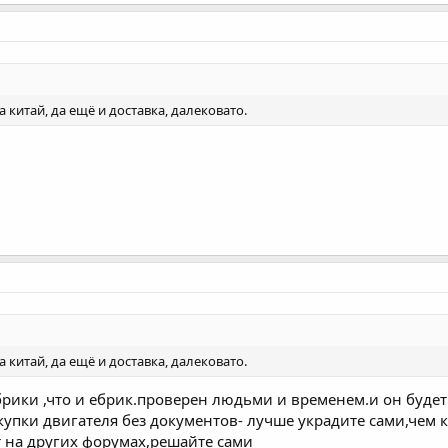
а китай, да ещё и доставка, далековато.
а китай, да ещё и доставка, далековато.
абрики ,что и ебрик.проверен людьми и временем.и он буде
упки двигателя без документов- лучше украдите сами,чем к
 на других форумах,решайте сами