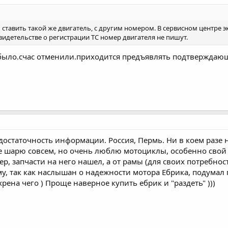
ставить такой же двигатель, с другим номером. В сервисном центре э
 свидетельстве о регистрации ТС номер двигателя не пишут.
 было.счас отменили.приходится предъявлять подтверждающ
остаточность информации. Россия, Пермь. Ни в коем разе н
е шарю совсем, но очень люблю мотоциклы, особенно свой 
р, запчасти на него нашел, а от рамы (для своих потребност
му, так как наслышан о надежности мотора Ебрика, подумал
рена чего ) Проще наверное купить ебрик и "раздеть" )))