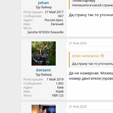
Топикстартеру
Johan
Напишите в какой стране 
Тру байкер
Регистрация
27 Май 2017
Да,страну так то уточн
Сообщения
667
Адрес
Россия.Урал.
Имя
Евгений
Мото
Jianshe NT650V Deauville
21 Янв 2020
Johan написал(а):
Да,страну так то уточнит
dotsent
Да не номерная. Можеш
Тру байкер
номер двигателя (прове
Регистрация
1 Май 2019
Сообщения
1,802
Адрес
Київ
Имя
Юрій
Мото
YBR 125
21 Янв 2020