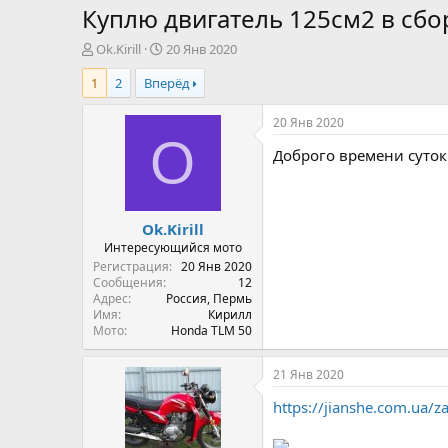
Куплю двигатель 125см2 в сбо
А
Д
Ok.Kirill
20 Янв 2020
в
а
1
2
Вперёд
т
т
о
а
р
н
20 Янв 2020
т
а
O
Доброго времени суток
е
ч
м
а
ы
л
а
Ok.Kirill
Интересующийся мото
Регистрация
20 Янв 2020
Сообщения
12
Адрес
Россия, Пермь
Имя
Кирилл
Мото
Honda TLM 50
21 Янв 2020
https://jianshe.com.ua/z