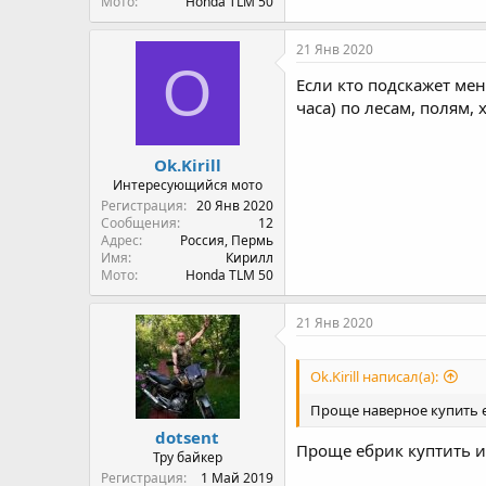
Мото
Honda TLM 50
21 Янв 2020
O
Если кто подскажет мен
часа) по лесам, полям,
Ok.Kirill
Интересующийся мото
Регистрация
20 Янв 2020
Сообщения
12
Адрес
Россия, Пермь
Имя
Кирилл
Мото
Honda TLM 50
21 Янв 2020
Ok.Kirill написал(а):
Проще наверное купить еб
dotsent
Проще ебрик куптить и
Тру байкер
Регистрация
1 Май 2019