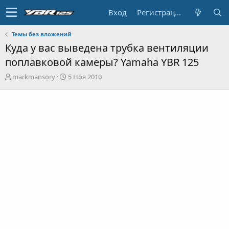
Вход
Регистрация
Темы без вложений
Куда у вас выведена трубка вентиляции
поплавковой камеры? Yamaha YBR 125
А
Д
markmansory
5 Ноя 2010
в
а
т
т
о
а
р
н
т
а
е
ч
м
а
ы
л
а