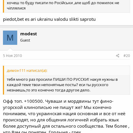
хочеш то буду писати по Російськи ,але щоб до помилок не
чіплялися
piedot,bet es ari ukrainu valodu slikti saprotu
modest
M
Guest
5 Ноя 2010
#20
димон111 написал(а):
тебя много раз просили ПИШИ ПО РУССКИ! накуя нужны в
каждой теме твои непонятные посты? еси ты русского
незнаешь,то это конечно тогда другое дело.
Офф топ. +100500. Чуваши и мордвины тут фино-
угорской клинописью не пишут же? Мы конечно
понимаем, что украинская нация основная и все от неё
происходят, но для общения логичней избрать язык
более доступный для остального сообщества. Тем более ,
что Вам он понятен. Гордыня - грех.