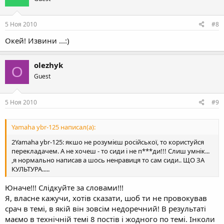
5 Ноя 2010
#8
Окей! Извини ...:)
olezhyk
O
Guest
5 Ноя 2010
#9
Yamaha ybr-125 написал(а):
2Yamaha ybr-125: якшо не розумієш російської, то користуйся
перекладачем. А не хочеш - то сиди і не п***ди!!! Слиш умнік...
,я нормально написав а шось ненравиця то сам сиди.. ЩО ЗА
КУЛЬТУРА.....
Юначе!!! Слідкуйте за словами!!!
Я, власне кажучи, хотів сказати, шоб ти не провокував
срач в темі, в якій він зовсім недоречний! В результаті
маємо в технічній темі 8 постів і жодного по темі. Інколи