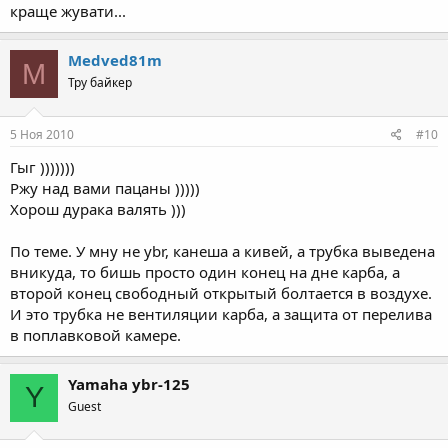
краще жувати...
Medved81m
M
Тру байкер
5 Ноя 2010
#10
Гыг )))))))
Ржу над вами пацаны )))))
Хорош дурака валять )))
По теме. У мну не ybr, канеша а кивей, а трубка выведена
вникуда, то бишь просто один конец на дне карба, а
второй конец свободный открытый болтается в воздухе.
И это трубка не вентиляции карба, а защита от перелива
в поплавковой камере.
Yamaha ybr-125
Y
Guest