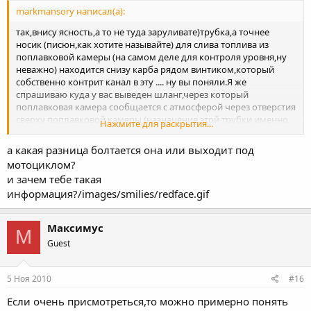
markmansory написал(а):
так,внису ясность,а то не туда заруливате)трубка,а точнее
носик (писюн,как хотите называйте) для слива топлива из
поплавковой камеры (на самом деле для контроля уровня,ну
неважно) находится снизу карба рядом винтиком,который
собственно контрит канал в эту .... ну вы поняли.Я же
спрашиваю куда у вас выведен шланг,через который
поплавковая камера сообщается с атмосферой через отверстия
сверху поплавковой камеры (назначение этой трубки именно
Нажмите для раскрытия...
связь поплавковой камеры с атмосферой,чтоб бензин
втягивался в дифузор из за разницы давлений).Если
а какая разница болтается она или выходит под
конкретно,интересует болтается ли эта трубка хрен знает где в
мотоциклом?
пределах рамы или всё же она выведена под мотоцикл
и зачем тебе такая
Максимус,спасибо, всё ясно.
информация?/images/smilies/redface.gif
Максимус
М
Guest
5 Ноя 2010
#16
Если очень присмотреться,то можно примерно понять