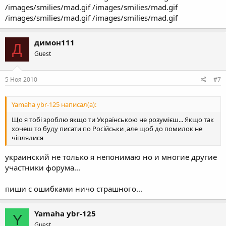
/images/smilies/mad.gif /images/smilies/mad.gif
/images/smilies/mad.gif /images/smilies/mad.gif
димон111
Д
Guest
5 Ноя 2010
#7
Yamaha ybr-125 написал(а):
Що я тобі зроблю якщо ти Українською не розумієш... Якщо так
хочеш то буду писати по Російськи ,але щоб до помилок не
чіплялися
украинский не только я непонимаю но и многие другие
участники форума...
пиши с ошибками ничо страшного...
Yamaha ybr-125
Y
Guest