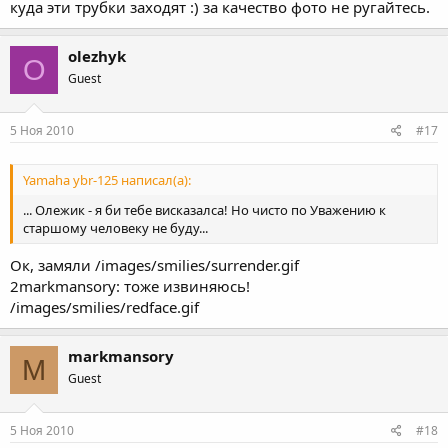
куда эти трубки заходят :) за качество фото не ругайтесь.
olezhyk
O
Guest
5 Ноя 2010
#17
Yamaha ybr-125 написал(а):
... Олежик - я би тебе висказалса! Но чисто по Уважению к
старшому человеку не буду...
Ок, замяли /images/smilies/surrender.gif
2markmansory: тоже извиняюсь!
/images/smilies/redface.gif
markmansory
M
Guest
5 Ноя 2010
#18