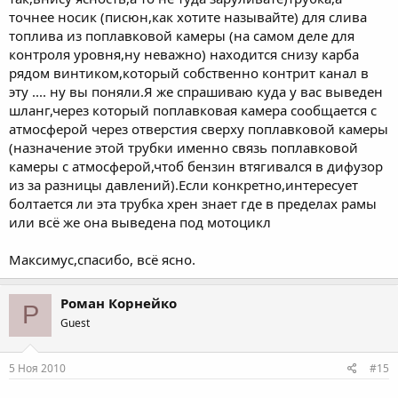
точнее носик (писюн,как хотите называйте) для слива
топлива из поплавковой камеры (на самом деле для
контроля уровня,ну неважно) находится снизу карба
рядом винтиком,который собственно контрит канал в
эту .... ну вы поняли.Я же спрашиваю куда у вас выведен
шланг,через который поплавковая камера сообщается с
атмосферой через отверстия сверху поплавковой камеры
(назначение этой трубки именно связь поплавковой
камеры с атмосферой,чтоб бензин втягивался в дифузор
из за разницы давлений).Если конкретно,интересует
болтается ли эта трубка хрен знает где в пределах рамы
или всё же она выведена под мотоцикл
Максимус,спасибо, всё ясно.
Роман Корнейко
Р
Guest
5 Ноя 2010
#15