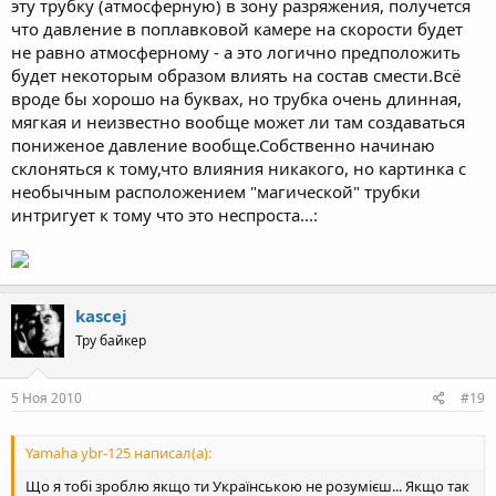
эту трубку (атмосферную) в зону разряжения, получется
что давление в поплавковой камере на скорости будет
не равно атмосферному - а это логично предположить
будет некоторым образом влиять на состав смести.Всё
вроде бы хорошо на буквах, но трубка очень длинная,
мягкая и неизвестно вообще может ли там создаваться
пониженое давление вообще.Собственно начинаю
склоняться к тому,что влияния никакого, но картинка с
необычным расположением "магической" трубки
интригует к тому что это неспроста...:
kascej
Тру байкер
5 Ноя 2010
#19
Yamaha ybr-125 написал(а):
Що я тобі зроблю якщо ти Українською не розумієш... Якщо так