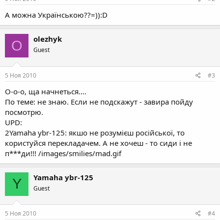
А можна Українською??=)):D
olezhyk
O
Guest
5 Ноя 2010
#3
О-о-о, ща начнеться....
По теме: не знаю. Если не подскажут - завира пойду
посмотрю.
UPD:
2Yamaha ybr-125: якшо не розумієш російської, то
користуйся перекладачем. А не хочеш - то сиди і не
п***ди!!! /images/smilies/mad.gif
Yamaha ybr-125
Y
Guest
5 Ноя 2010
#4