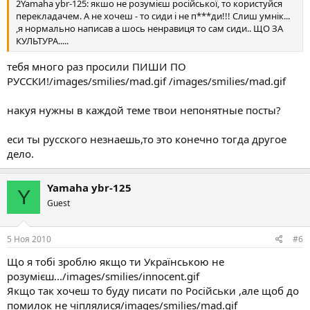
2Yamaha ybr-125: якшо не розумієш російської, то користуйся
перекладачем. А не хочеш - то сиди і не п***ди!!! Слиш умнік...
,я нормально написав а шось ненравиця то сам сиди.. ЩО ЗА
КУЛЬТУРА.....
тебя много раз просили ПИШИ ПО
РУССКИ!/images/smilies/mad.gif /images/smilies/mad.gif
накуя нужны в каждой теме твои непонятные посты?
еси ты русского незнаешь,то это конечно тогда другое
дело.
Yamaha ybr-125
Y
Guest
5 Ноя 2010
#6
Що я тобі зроблю якщо ти Українською не
розумієш.../images/smilies/innocent.gif
Якщо так хочеш то буду писати по Російськи ,але щоб до
помилок не чіплялися/images/smilies/mad.gif