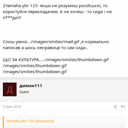
2Yamaha ybr-125: якшо не розумієш російської, то
користуйся перекладачем. А не хочеш - то сиди і не
п***ди!!!
Слиш умнік.../images/smilies/mad.gif ,я нормально
написав а шось ненравиця то сам сиди..
ЩО ЗА КУЛЬТУРА...../images/smilies/thumbdown.gif
/images/smilies/thumbdown.gif
/images/smilies/thumbdown.gif
димон111
Д
Guest
5 Ноя 2010
#5
Yamaha ybr-125 написал(а):