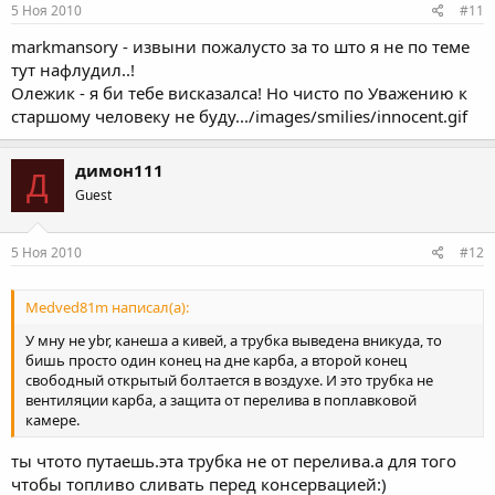
5 Ноя 2010
#11
markmansory - извыни пожалусто за то што я не по теме
тут нафлудил..!
Олежик - я би тебе висказалса! Но чисто по Уважению к
старшому человеку не буду.../images/smilies/innocent.gif
димон111
Д
Guest
5 Ноя 2010
#12
Medved81m написал(а):
У мну не ybr, канеша а кивей, а трубка выведена вникуда, то
бишь просто один конец на дне карба, а второй конец
свободный открытый болтается в воздухе. И это трубка не
вентиляции карба, а защита от перелива в поплавковой
камере.
ты чтото путаешь.эта трубка не от перелива.а для того
чтобы топливо сливать перед консервацией:)