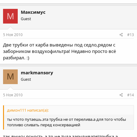
Максимус
М
Guest
5 Ноя 2010
#13
Две трубки от карба выведены под седло,рядом с
заборником воздухофильтра! Недавно просто всё
разбирал. :)
markmansory
M
Guest
5 Ноя 2010
#14
димон111 написал(а):
ты чтото путаешь.эта трубка не от перелива.а для того чтобы
топливо сливать перед консервацией
так,внису ясность,а то не туда заруливате)трубка,а