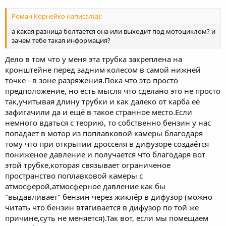
Роман Корнейко написал(а):
а какая разница болтается она или выходит под мотоциклом? и
зачем тебе такая информация?
Дело в том что у меня эта трубка закреплена на
кронштейне перед задним колесом в самой нижней
точке - в зоне разряжения.Пока что это просто
предположение, но есть мысля что сделано это не просто
так,учитывая длину трубки и как далеко от карба её
зафигачили да и ещё в такое странное место.Если
немного вдаться с теорию, то собственно бензин у нас
попадает в мотор из поплавковой камеры благодаря
тому что при открытии дросселя в дифузоре создаётся
пониженое давление и получается что благодаря вот
этой трубке,которая связывает ограниченое
пространство поплавковой камеры с
атмосферой,атмосферное давление как бы
"выдавливает" бензин через жиклёр в дифузор (можно
читать что бензин втягивается в дифузор по той же
причине,суть не меняется).Так вот, если мы помещаем