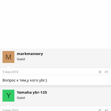
markmansory
M
Guest
5 Ноя 2010
#1
Вопрос к тем,у кого ybr:)
Yamaha ybr-125
Y
Guest
5 Ноя 2010
#2