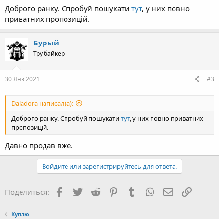
Доброго ранку. Спробуй пошукати
тут
, у них повно
приватних пропозицій.
Бурый
Тру байкер
30 Янв 2021
#3
Daladora написал(а):
Доброго ранку. Спробуй пошукати
тут
, у них повно приватних
пропозицій.
Давно продав вже.
Войдите или зарегистрируйтесь для ответа.
Facebook
Twitter
Reddit
Pinterest
Tumblr
WhatsApp
Электронная
Ссылка
Поделиться:
Куплю