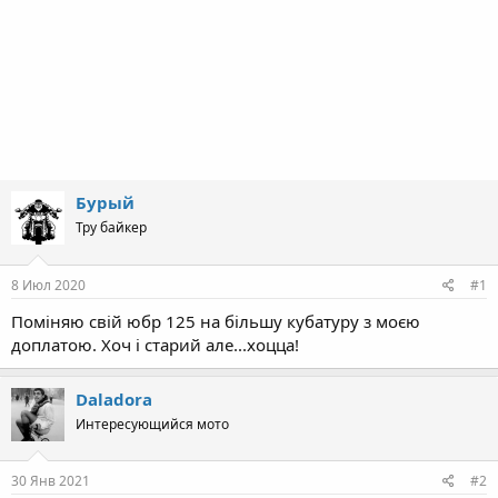
Бурый
Тру байкер
8 Июл 2020
#1
Поміняю свій юбр 125 на більшу кубатуру з моєю
доплатою. Хоч і старий але...хоцца!
Daladora
Интересующийся мото
30 Янв 2021
#2