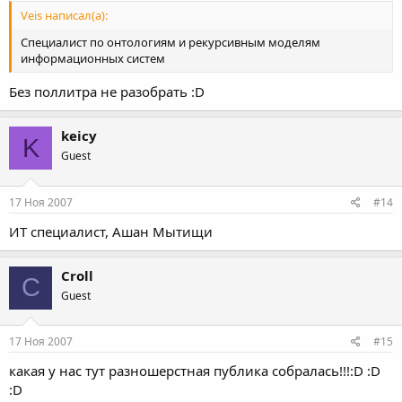
Veis написал(а):
Специалист по онтологиям и рекурсивным моделям
информационных систем
Без поллитра не разобрать :D
keicy
K
Guest
17 Ноя 2007
#14
ИТ специалист, Ашан Мытищи
Croll
C
Guest
17 Ноя 2007
#15
какая у нас тут разношерстная публика собралась!!!:D :D
:D