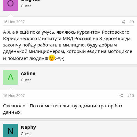
O
Guest
16 Ноя 2007
#9
А я, а я ещё пока учусь, являюсь курсантом Ростовского
Юридического Института МВД России! на 3 курсе! когда
закончу пойду работать в милицию, буду добрым
дяденькой милиционером, который ездит на мотоцикле
и помогает людям!!!
:-*;-)
Axline
A
Guest
16 Ноя 2007
#10
Океанолог. По совместительству администратор баз
данных.
Naphy
N
Guest