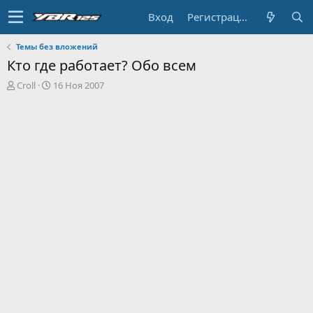
Вход
Регистрация
Темы без вложений
Кто где работает? Обо всем
А
Д
Croll
16 Ноя 2007
в
а
т
т
о
а
р
н
т
а
е
ч
м
а
ы
л
а