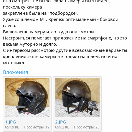
она смотрит" не было. Экран камеры был виден,
поскольку камера
закреплена была на "подбородке".
Хуже со шлемом МТ. Крепеж оптимальный - боковой
слева.
Включаешь камеру и х.з. куда она смотрит.
Настроиться помогает приложение на смартфоне, но это
весьма муторно и долго.
С интересом рассмотрю другие всевозможные варианты
крепления экшн камеры не только на шлем, но и на
мотоцикл.
Вложения
1.JPG
2.JPG
651.9 KB
Просмотры: 19
699.2 KB
Просмотры: 23