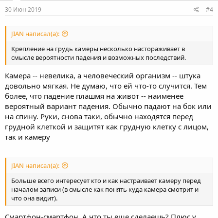
30 Июн 2019
#4
JIAN написал(а):
Крепление на грудь камеры несколько настораживает в
смысле вероятности падения и возможных последствий.
Камера -- невелика, а человеческий организм -- штука
довольно мягкая. Не думаю, что ей что-то случится. Тем
более, что падение плашмя на живот -- наименее
вероятный вариант падения. Обычно падают на бок или
на спину. Руки, снова таки, обычно находятся перед
грудной клеткой и защитят как грудную клетку с лицом,
так и камеру
JIAN написал(а):
Больше всего интересует кто и как настраивает камеру перед
началом записи (в смысле как понять куда камера смотрит и
что она видит).
Смартфон-смартфон. А что ты еще сделаешь? Плюс у