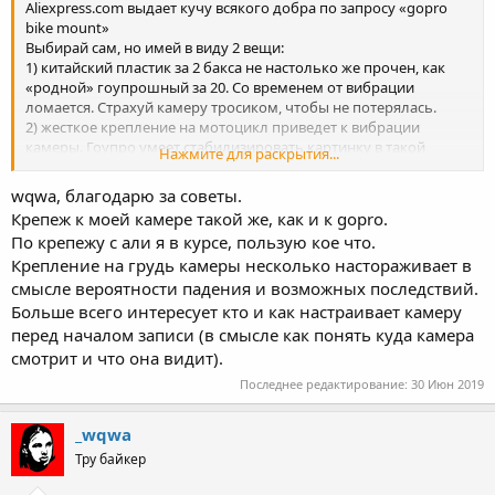
Aliexpress.com выдает кучу всякого добра по запросу «gopro
bike mount»
Выбирай сам, но имей в виду 2 вещи:
1) китайский пластик за 2 бакса не настолько же прочен, как
«родной» гоупрошный за 20. Со временем от вибрации
ломается. Страхуй камеру тросиком, чтобы не потерялась.
2) жесткое крепление на мотоцикл приведет к вибрации
камеры. Гоупро умеет стабилизировать картинку в такой
Нажмите для раскрытия...
ситуации. Другие камеры — по разному.
Если вибрация сильно размажет картинку, попробуй
wqwa, благодарю за советы.
нагрудное крепление. Там же «gopro chest mount”
Крепеж к моей камере такой же, как и к gopro.
По крепежу с али я в курсе, пользую кое что.
PS это я исходил из предположения, что твоя камера
Крепление на грудь камеры несколько настораживает в
совместима по креплениям с гопро. Если нет - указывай
название своей камеры.
смысле вероятности падения и возможных последствий.
Больше всего интересует кто и как настраивает камеру
перед началом записи (в смысле как понять куда камера
смотрит и что она видит).
Последнее редактирование:
30 Июн 2019
_wqwa
Тру байкер