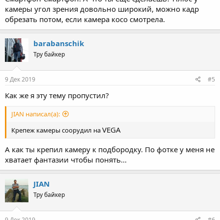
камеры угол зрения довольно широкий, можно кадр
обрезать потом, если камера косо смотрела.
barabanschik
Тру байкер
9 Дек 2019
#5
Как же я эту тему пропустил?
JIAN написал(а):
VEGA
Крепеж камеры соорудил на
А как ты крепил камеру к подбородку. По фотке у меня не
хватает фантазии чтобы понять...
JIAN
Тру байкер
9 Дек 2019
#6