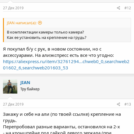
27 Дек 2019
#12
JIAN написал(а):
В комплектации камеры только камера?
Как ее установить на крепление на грудь?
Я покупал б/у с рук, в новом состоянии, но с
аксессуарами. На алиэкспресс есть все что угодно:
https://aliexpress.ru/item/32761294...chweb0_0,searchweb2
01602_6,searchweb201603_53
JIAN
Тру байкер
27 Дек 2019
#13
Закажу и себе на али (по твоей ссылке) крепление на
грудь.
Перепробовал разные варианты, остановился на 2-х
- на кронштейне под гайкой левого зеркала (при