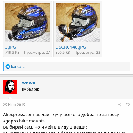
3.JPG
DSCN0148.JPG
719.3 KB
Просмотры: 27
800.9 KB
Просмотры: 22
R
bandana
e
a
c
_wqwa
t
Тру байкер
i
o
n
s
29 Июн 2019
#2
:
Aliexpress.com выдает кучу всякого добра по запросу
«gopro bike mount»
Выбирай сам, но имей в виду 2 вещи:
1) китайский пластик за 2 бакса не настолько же прочен,