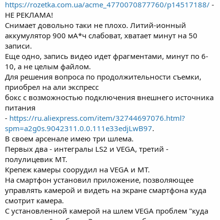
https://rozetka.com.ua/acme_4770070877760/p14517188/
-
НЕ РЕКЛАМА!
Снимает довольно таки не плохо.
Литий-ионный
аккумулятор 900 мА*ч
слабоват, хватает минут на 50
записи.
Еще одно, запись видео идет фрагментами, минут по 6-
10, а не целым файлом.
Для решения вопроса по продолжительности съемки,
приобрел на али экспресс
бокс с возможностью подключения внешнего источника
питания
-
https://ru.aliexpress.com/item/32744697076.html?
spm=a2g0s.9042311.0.0.111e33edjLwB97
.
В своем арсенале имею три шлема.
Первых два - интегралы LS2 и VEGA, третий -
полулицевик МТ.
Крепеж камеры соорудил на
VEGA
и МТ.
На смартфон установил приложение, позволяющее
управлять камерой и видеть на экране смартфона куда
смотрит камера.
С установленной камерой на
шлем
VEGA проблем "куда