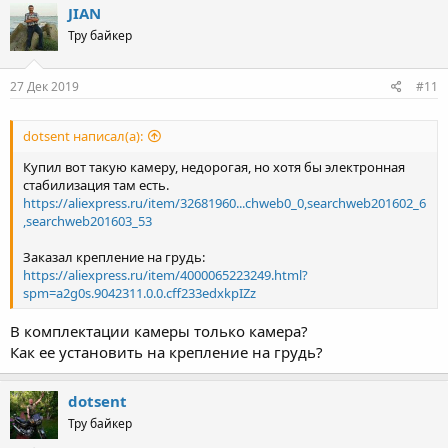
c
JIAN
t
Тру байкер
i
o
n
s
27 Дек 2019
#11
:
dotsent написал(а):
Купил вот такую камеру, недорогая, но хотя бы электронная
стабилизация там есть.
https://aliexpress.ru/item/32681960...chweb0_0,searchweb201602_6
,searchweb201603_53
Заказал крепление на грудь:
https://aliexpress.ru/item/4000065223249.html?
spm=a2g0s.9042311.0.0.cff233edxkpIZz
В комплектации камеры только камера?
Как ее установить на крепление на грудь?
dotsent
Тру байкер