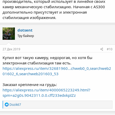
производитель, который использует в линейке своих
камер механическую стабилизацию. Начиная с AS300
дополнительно присутствует и электронная
стабилизация изображения.
dotsent
Тру байкер
27 Дек 2019
#10
Купил вот такую камеру, недорогая, но хотя бы
электронная стабилизация там есть.
https://aliexpress.ru/item/32681960...chweb0_0,searchweb2
01602_6,searchweb201603_53
Заказал крепление на грудь:
https://aliexpress.ru/item/4000065223249.html?
spm=a2g0s.9042311.0.0.cff233edxkpIZz
R
Dozik67
e
a