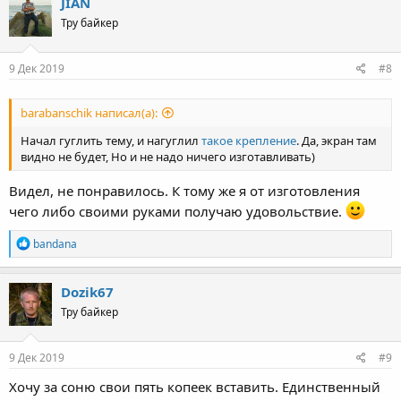
JIAN
Тру байкер
9 Дек 2019
#8
barabanschik написал(а):
Начал гуглить тему, и нагуглил
такое крепление
. Да, экран там
видно не будет, Но и не надо ничего изготавливать)
Видел, не понравилось. К тому же я от изготовления
чего либо своими руками получаю удовольствие.
R
bandana
e
a
c
Dozik67
t
Тру байкер
i
o
n
s
9 Дек 2019
#9
:
Хочу за соню свои пять копеек вставить. Единственный