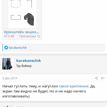
Кронштейн экшнкамеры.jpg
47.5 KB
Просмотры: 12
R
barabanschik
e
a
c
barabanschik
t
Тру байкер
i
o
n
s
9 Дек 2019
#7
:
Начал гуглить тему, и нагуглил
такое крепление
. Да,
экран там видно не будет, Но и не надо ничего
изготавливать)