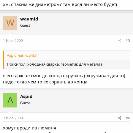
хм, с таким же диаметром? там вряд ли место будет(
waymid
W
Guest
1 Июл 2009
#5
Aspid написал(а):
Поксипол, холодная сварка, герметик для металла
я его даж не смог до конца вкрутить (вкручивал для то)
надо тогда чем то ее сорвать до конца.
Aspid
A
Guest
2 Июл 2009
#6
хомут вроди из люминя