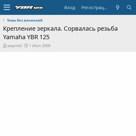
Вход
Регистрация
Темы без вложений
Крепление зеркала. Сорвалась резьба
Yamaha YBR 125
А
Д
waymid
1 Июл 2009
в
а
т
т
о
а
р
н
т
а
е
ч
м
а
ы
л
а