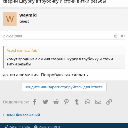
сверни шкурку в трубочку и сточи витки резьбы
waymid
W
Guest
2 Июл 2009
#7
Aspid написал(а):
хомут вроди из люминя сверни шкурку в трубочку и сточи
витки резьбы
да, из алюминия. Попробую так сделать.
Войдите или зарегистрируйтесь для ответа.
Facebook
Twitter
Reddit
Pinterest
Tumblr
WhatsApp
Электронная
Ссылка
Поделиться:
Темы без вложений
Default style
Russian (RU)