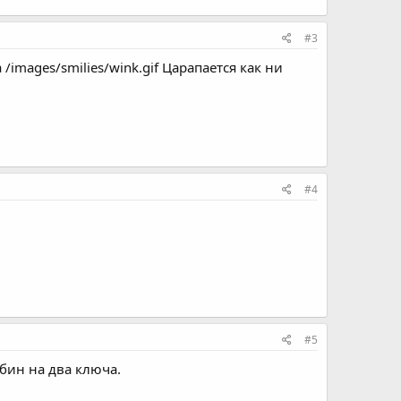
#3
/images/smilies/wink.gif Царапается как ни
#4
#5
бин на два ключа.