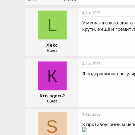
4 Авг 2008
L
У меня на связке два к
крути, а ещё и гремит /
/lekc
Guest
4 Авг 2008
К
Я подкрашиваю регуляр
Кто_здесь?
Guest
4 Авг 2008
S
К противоугонным цепя