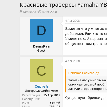
Красивые траверсы Yamaha YB
А
Д
DenisKaa
4 Авг 2008
в
а
т
т
4 Авг 2008
о
а
D
Заметил что у многих 
р
н
т
а
добавляет. Ели кто-то 
е
ч
У меня пока 2 варианта
м
а
общественном транспор
DenisKaa
ы
л
а
Guest
4 Авг 2008
С
DenisKaa написал(а):
Заметил что у многих на 
сталкивался с этой пробл
Сергей
лак или второй попрочне
Интересующийся мото
Регистрация
25 Апр 2019
Существуют брелки для
Сообщения
0
Имя
Сергей
Мото
YBR 125