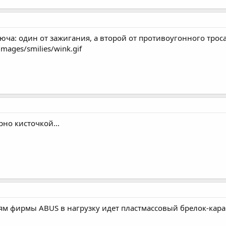
люча: один от зажигания, а второй от противоугонного троса 
images/smilies/wink.gif
но кисточкой...
м фирмы ABUS в нагрузку идет пластмассовый брелок-кара