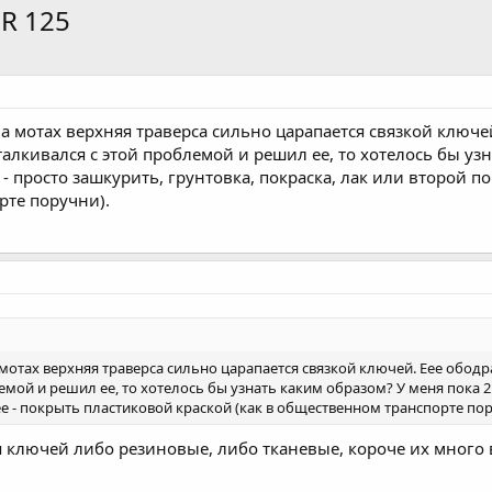
R 125
на мотах верхняя траверса сильно царапается связкой ключ
сталкивался с этой проблемой и решил ее, то хотелось бы уз
 - просто зашкурить, грунтовка, покраска, лак или второй п
те поручни).
мотах верхняя траверса сильно царапается связкой ключей. Еее ободр
емой и решил ее, то хотелось бы узнать каким образом? У меня пока 2 
е - покрыть пластиковой краской (как в общественном транспорте пор
 ключей либо резиновые, либо тканевые, короче их много в 