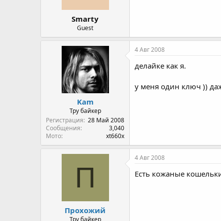
Smarty
Guest
4 Авг 2008
делайке как я.
у меня один ключ )) да
Kam
Тру байкер
Регистрация
28 Май 2008
Сообщения
3,040
Мото
xt660x
4 Авг 2008
П
Есть кожаные кошельки
Прохожий
Тру байкер