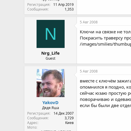
Регистрация
11 Апр 2019
Сообщения
1,353
5 Авг 2008
N
Ключи на связке не то
Покрасить траверсу про
/images/smilies/thumbup
Nrg_Life
Guest
5 Авг 2008
вместе с ключём зажига
опомнился я поздно, к
сейчас юзаю простую р
поворачиваю и одеваю
YakovD
если бы были две отде
Дядя Яша
Регистрация
14 Дек 2007
Сообщения
3,729
Адрес
Киев
Мото