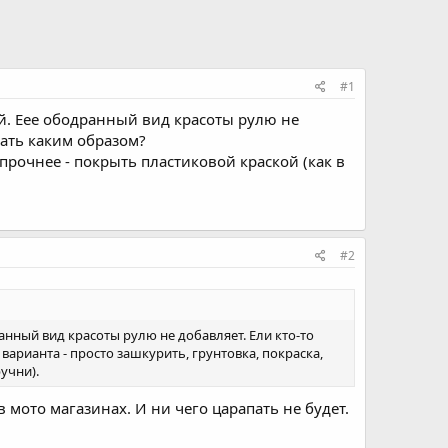
#1
ей. Еее ободранный вид красоты рулю не
нать каким образом?
опрочнее - покрыть пластиковой краской (как в
#2
анный вид красоты рулю не добавляет. Ели кто-то
варианта - просто зашкурить, грунтовка, покраска,
учни).
мото магазинах. И ни чего царапать не будет.