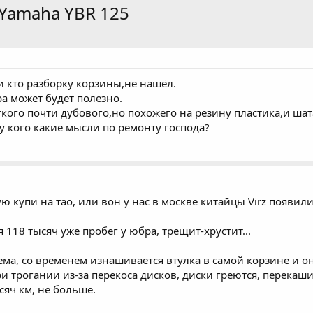
 Yamaha YBR 125
 кто разборку корзины,не нашёл.
ра может будет полезно.
ткого почти дубового,но похожего на резину пластика,и ша
 кого какие мысли по ремонту господа?
ю купи на тао, или вон у нас в москве китайцы Virz появили
я 118 тысяч уже пробег у юбра, трещит-хрустит...
ема, со временем изнашивается втулка в самой корзине и он
ри трогании из-за перекоса дисков, диски греются, перека
сяч км, не больше.