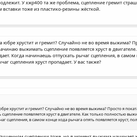
подлежит. У хжр400 та же проблема, сцепление гремит страш
м вставки тоже из пластико-резины жёсткой.
на юбре хрустит и гремит? Случайно не во время выжима? П
начинаю выжимать сцепление появляется хруст в двигател
дает. Когда начинаешь отпускать рычаг сцепления, в самом 
аг сцепления хруст пропадает. У вас также?
 юбре хрустит и гремит? Случайно не во время выжима? Просто я пока
сцепление появляется хруст в двигателе. Как только полностью выжи
аг сцепления, в самом конце хода рычага опять появляется хруст, по
тпущенном сцеплении тоже, но в момент выжима начинает 