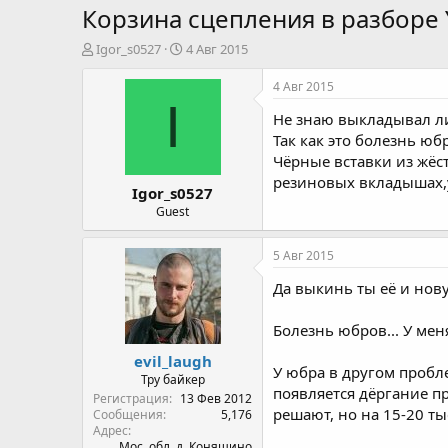
Корзина сцепления в разборе
А
Д
Igor_s0527
4 Авг 2015
в
а
т
т
4 Авг 2015
о
а
I
Не знаю выкладывал ли
р
н
т
а
Так как это болезнь юб
е
ч
Чёрные вставки из жёс
м
а
резиновых вкладышах,у
Igor_s0527
ы
л
а
Guest
5 Авг 2015
Да выкинь ты её и нову
Болезнь юбров... У мен
evil_laugh
У юбра в другом пробл
Тру байкер
появляется дёргание п
Регистрация
13 Фев 2012
решают, но на 15-20 ты
Сообщения
5,176
Адрес
Мос. обл. д. Коняшино