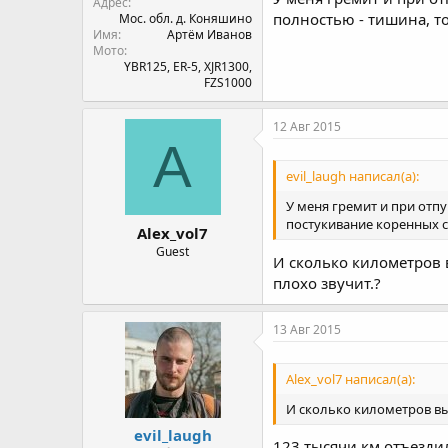
Адрес
полностью - тишина, т
Мос. обл. д. Коняшино
Имя
Артём Иванов
Мото
YBR125, ER-5, XJR1300,
FZS1000
12 Авг 2015
A
evil_laugh написал(а):
У меня гремит и при отп
постукивание коренных 
Alex_vol7
Guest
И сколько километров 
плохо звучит.?
13 Авг 2015
Alex_vol7 написал(а):
И сколько километров вы
evil_laugh
123 тысячи км отъездил