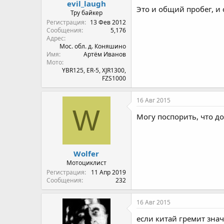
evil_laugh
Это и общий пробег, и
Тру байкер
Регистрация
13 Фев 2012
Сообщения
5,176
Адрес
Мос. обл. д. Коняшино
Имя
Артём Иванов
Мото
YBR125, ER-5, XJR1300,
FZS1000
16 Авг 2015
W
Могу поспорить, что до
Wolfer
Мотоциклист
Регистрация
11 Апр 2019
Сообщения
232
16 Авг 2015
если китай гремит знач