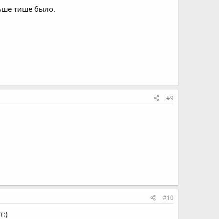
ньше тише было.
#9
#10
т:)