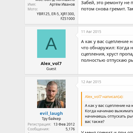
Забей, это ремонту не 
Имя
Артём Иванов
потом снова гремит. Та
Мото
YBR125, ER-5, XJR1300,
FZS1000
11 Авг 2015
A
А как у вас сцепление 
что обнаружил: Когда 
сцепления, хруст пропа
полностью отпускаю рыч
Alex_vol7
Guest
12 Авг 2015
Alex_vol7 написал(а):
А как у вас сцепление на
Когда начинаю выжимать 
evil_laugh
начинаешь отпускать рыч
Тру байкер
вас также?
Регистрация
13 Фев 2012
Сообщения
5,176
У меня гремит и при о