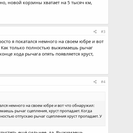
но, новой корзины хватает на 5 тысяч км,
#3
росто я покатался немного на своем юбре и вот
е. Как только полностью выжимаешь рычаг
конце хода рычага опять появляется хруст,
#4
тался немного на своем юбре и вот что обнаружил:
маешь рычаг сцепления, хруст пропадает. Когда
лностью отпускаю рычаг сцепления хруст пропадает. У
хрустеть ещё сильнее, да. Выжимаешь