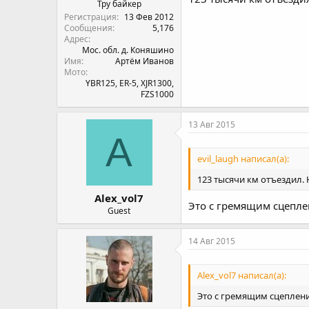
Тру байкер
Регистрация
13 Фев 2012
Сообщения
5,176
Адрес
Мос. обл. д. Коняшино
Имя
Артём Иванов
Мото
YBR125, ER-5, XJR1300,
FZS1000
13 Авг 2015
A
evil_laugh написал(а):
123 тысячи км отъездил. 
Alex_vol7
Это с гремящим сцепле
Guest
14 Авг 2015
Alex_vol7 написал(а):
Это с гремящим сцеплени