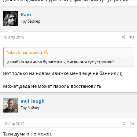
Kam
Тру байкер
18 Апр 2019
#3
YakovD написал(а):
давай на админов бурагозить, фигли они тут устроили?!
Вот только на новом движке меня еще не баннили))
Может Деда не может пароль восстановить
evil_laugh
Тру байкер
18 Апр 2019
#4
Таки думаю не может.