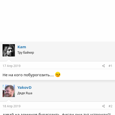
Kam
Тру байкер
17 Апр 2019
#1
Не на кого побурогозить....
YakovD
Дядя Яша
18 Апр 2019
#2
давай на админов бурагозить, фигли они тут устроили?!