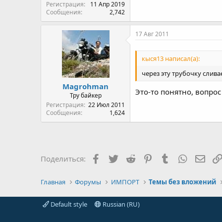
Регистрация
11 Апр 2019
Сообщения
2,742
17 Авг 2011
кыся13 написал(а):
через эту трубочку сливае
Magrohman
Это-то понятно, вопрос
Тру байкер
Регистрация
22 Июл 2011
Сообщения
1,624
Facebook
Twitter
Reddit
Pinterest
Tumblr
WhatsAp
Элек
Поделиться:
Главная
Форумы
ИМПОРТ
Темы без вложений
Default style
Russian (RU)