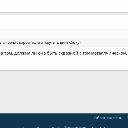
тся бенз с карба (если открутить винт сбоку)
 в том, должна ли она быть сквозной с той металлчической,
p
тронная почта
Ссылка
Обратная связь
®