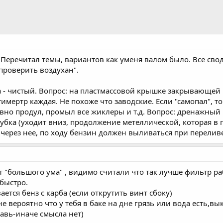
 Перечитал темы, вариантов как уменя валом было. Все свод
проверить воздухан".
ра - чистый. Вопрос: на пластмассовой крышке закрывающей
мертр каждая. Не похоже что заводские. Если "самопал", т
равно продул, промыл все жиклеры и т.д. Вопрос: дренажный
убка (уходит вниз, продолжение метеллической, которая в 
 через нее, по ходу бензин должен выливаться при переливе
"большого ума" , видимо считали что так лучше фильтр раб
 быстро.
ается бенз с карба (если открутить винт сбоку)
не вероятно что у тебя в баке на дне грязь или вода есть,вы
авь-иначе смысла нет)