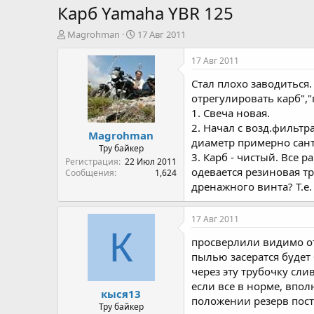
Карб Yamaha YBR 125
А
Д
Magrohman
17 Авг 2011
в
а
т
т
17 Авг 2011
о
а
Стал плохо заводиться.
р
н
т
а
отрегулировать карб","
е
ч
1. Свеча новая.
м
а
2. Начал с возд.фильт
Magrohman
ы
л
диаметр примерно санти
а
Тру байкер
3. Карб - чистый. Все 
Регистрация
22 Июл 2011
одевается резиновая тр
Сообщения
1,624
дренажного винта? Т.е.
17 Авг 2011
К
просверлили видимо от 
пылью засератся будет
через эту трубочку слив
если все в норме, впол
кыся13
положении резерв пост
Тру байкер