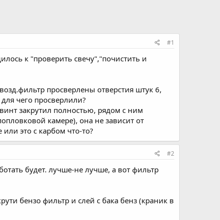
#1
илось к "проверить свечу","почистить и
 возд.фильтр просверлены отверстия штук 6,
о для чего просверлили?
 винт закрутил полностью, рядом с ним
попловковой камере), она не зависит от
 или это с карбом что-то?
#2
отать будет. лучше-не лучше, а вот фильтр
крути бензо фильтр и слей с бака бенз (краник в