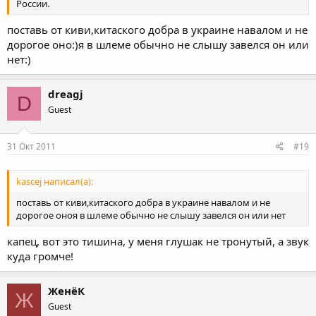
России.
поставь от киви,китаского добра в украине навалом и не
дорогое оно:)я в шлеме обычно не слышу завелся он или
нет:)
dreagj
D
Guest
31 Окт 2011
#19
kascej написал(а):
поставь от киви,китаского добра в украине навалом и не
дорогое оноя в шлеме обычно не слышу завелся он или нет
капец, вот это тишина, у меня глушак не тронутый, а звук
куда громче!
ЖенёК
Ж
Guest