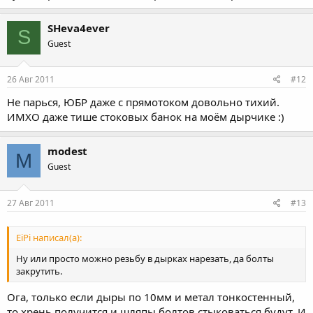
SHeva4ever
S
Guest
26 Авг 2011
#12
Не парься, ЮБР даже с прямотоком довольно тихий.
ИМХО даже тише стоковых банок на моём дырчике :)
modest
M
Guest
27 Авг 2011
#13
EiPi написал(а):
Ну или просто можно резьбу в дырках нарезать, да болты
закрутить.
Ога, только если дыры по 10мм и метал тонкостенный,
то хрень получится и шляпы болтов стыковаться будут. И