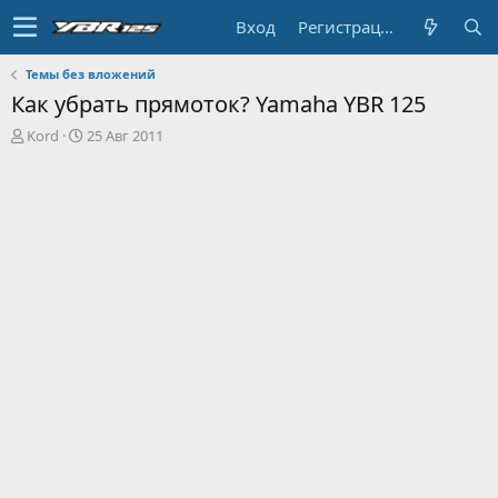
Вход
Регистрация
Темы без вложений
Как убрать прямоток? Yamaha YBR 125
А
Д
Kord
25 Авг 2011
в
а
т
т
о
а
р
н
т
а
е
ч
м
а
ы
л
а