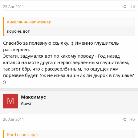
25 Авг 2011
#4
Киевлянин написал(а):
короче, вот
Спасибо за полезную ссылку. :) Именно глушитель
рассверлен.
Зстати, задумался вот по какому поводу - Год назад
катался на моте друга с нерассверленным глушителем,
так этот ёбр, что с рассверл5нным, по ощущениям
порезвее будет. Уж не из-за лишних ли дырок в глушаке?
:)
Максимус
М
Guest
26 Авг 2011
#5
Kord написал(а):