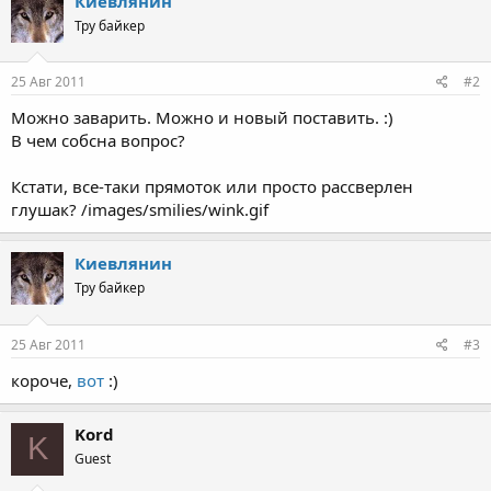
Киевлянин
Тру байкер
25 Авг 2011
#2
Можно заварить. Можно и новый поставить. :)
В чем собсна вопрос?
Кстати, все-таки прямоток или просто рассверлен
глушак? /images/smilies/wink.gif
Киевлянин
Тру байкер
25 Авг 2011
#3
короче,
вот
:)
Kord
K
Guest