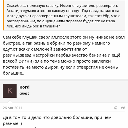
Спасибо за полезную ссылку. Именно глушитель рассверлен.
Зстати, задумался вот по какому поводу - Год назад катался на
моте друга с нерассверленным глушителем, так этот ёбр, что с
рассверл5нным, по ощущениям порезвее будет. Уж не из-за
лишних ли дырок в глушаке?
Сам себе глушак сверлил,после этого он ну никак не ехал
быстрее. а так разные ебрики по разному немного
едут,от всяких мелочей зависит(типа от
резины,звезд,настройки карба,качество бензина и ещё
всякой фигни) :D а по теме можно просто заклепки
поставить на место дырок.ну если отверстия не очень
большие..
Kord
K
Guest
26 Авг 2011
#6
Да в том то и дело что довольно большие, при чем
разные :)