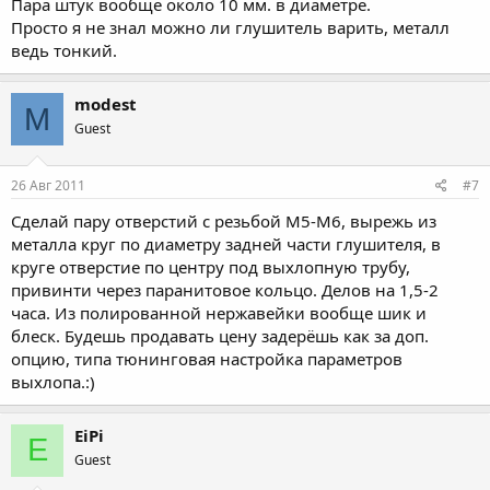
Пара штук вообще около 10 мм. в диаметре.
Просто я не знал можно ли глушитель варить, металл
ведь тонкий.
modest
M
Guest
26 Авг 2011
#7
Сделай пару отверстий с резьбой М5-М6, вырежь из
металла круг по диаметру задней части глушителя, в
круге отверстие по центру под выхлопную трубу,
привинти через паранитовое кольцо. Делов на 1,5-2
часа. Из полированной нержавейки вообще шик и
блеск. Будешь продавать цену задерёшь как за доп.
опцию, типа тюнинговая настройка параметров
выхлопа.:)
EiPi
E
Guest