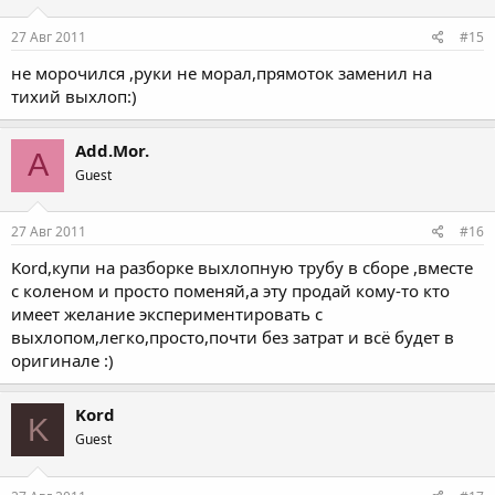
27 Авг 2011
#15
не морочился ,руки не морал,прямоток заменил на
тихий выхлоп:)
Add.Mor.
A
Guest
27 Авг 2011
#16
Kord,купи на разборке выхлопную трубу в сборе ,вместе
с коленом и просто поменяй,а эту продай кому-то кто
имеет желание экспериментировать с
выхлопом,легко,просто,почти без затрат и всё будет в
оригинале :)
Kord
K
Guest