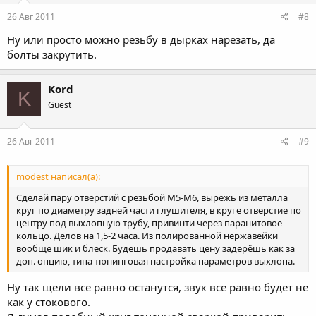
26 Авг 2011
#8
Ну или просто можно резьбу в дырках нарезать, да
болты закрутить.
Kord
K
Guest
26 Авг 2011
#9
modest написал(а):
Сделай пару отверстий с резьбой М5-М6, вырежь из металла
круг по диаметру задней части глушителя, в круге отверстие по
центру под выхлопную трубу, привинти через паранитовое
кольцо. Делов на 1,5-2 часа. Из полированной нержавейки
вообще шик и блеск. Будешь продавать цену задерёшь как за
доп. опцию, типа тюнинговая настройка параметров выхлопа.
Ну так щели все равно останутся, звук все равно будет не
как у стокового.