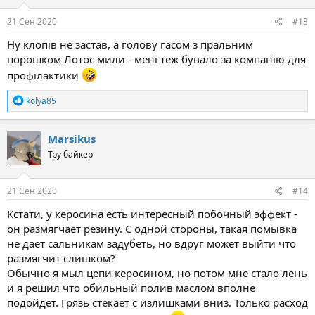
n
s
21 Сен 2020
#13
:
Ну клопів не застав, а голову гасом з пральним
порошком Лотос мили - мені теж бувало за компанію для
профілактики
R
kolya85
e
a
c
Marsikus
t
Тру байкер
i
o
n
s
21 Сен 2020
#14
:
Кстати, у керосина есть интересный побочный эффект -
он размягчает резину. С одной стороны, такая помывка
не дает сальникам задубеть, но вдруг может выйти что
размягчит слишком?
Обычно я мыл цепи керосином, но потом мне стало лень
и я решил что обильный полив маслом вполне
подойдет. Грязь стекает с излишками вниз. Только расход