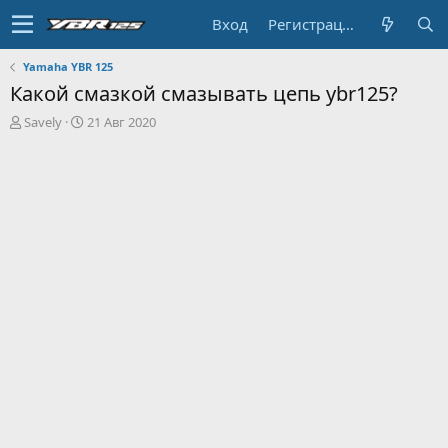
Вход
Регистрация
Yamaha YBR 125
Какой смазкой смазывать цепь ybr125?
А
Д
Savely
21 Авг 2020
в
а
т
т
о
а
р
н
т
а
е
ч
м
а
ы
л
а