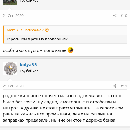
Тру байкер
i
o
n
s
21 Сен 2020
#10
:
Marsikus написал(а):
керосином в разных пропорциях
особливо з дустом допомагає
kolya85
Тру байкер
21 Сен 2020
#11
родное вилочное воняет сильно подтвеждвю... но оно
было без грязи. ну ладно, к моторные и отработки и
нигрол, я думаю не стоит рассматривать.... а керосином
раньше кажись все промывали, даже на разлив на
заправках продавали. нынче он стоит дороже бенза