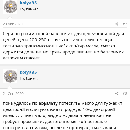
kolya85
Тру байкер
23 Авг 2020
#7
бери астрохим спрей баллончик для цепейбольшой для
цепей. цена 200-250р. грязь не сильно липнет. щас
тестирую трансмиссионные/ акпп/гур масла, смазка
держится дольше, но грязь вроде липнет. но баллончик
астрохим спасает
kolya85
Тру байкер
21 Сен 2020
#8
пока удалось по асфальту потестить масло для гур/аккп
декстрон3 и слитую с вилки родную 10w. декстрон3
идеал, липнет мало, видно жидкая и нелипкая, не
требует промывки, достоточно мягкой ветошью
протереть до смазки, после не протирал, смазывал из