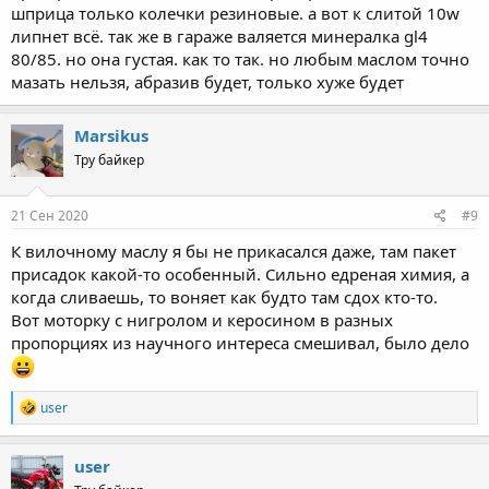
шприца только колечки резиновые. а вот к слитой 10w
липнет всё. так же в гараже валяется минералка gl4
80/85. но она густая. как то так. но любым маслом точно
мазать нельзя, абразив будет, только хуже будет
Marsikus
Тру байкер
21 Сен 2020
#9
К вилочному маслу я бы не прикасался даже, там пакет
присадок какой-то особенный. Сильно едреная химия, а
когда сливаешь, то воняет как будто там сдох кто-то.
Вот моторку с нигролом и керосином в разных
пропорциях из научного интереса смешивал, было дело
R
user
e
a
c
user
t