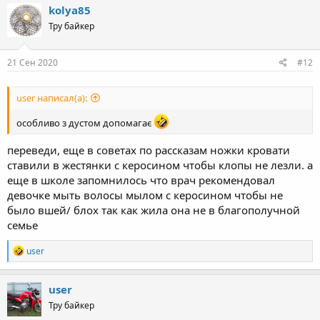
kolya85
Тру байкер
21 Сен 2020
#12
user написал(а):
особливо з дустом допомагає
переведи, еще в советах по рассказам ножки кровати
ставили в жестянки с керосином чтобы клопы не лезли. а
еще в школе запомнилось что врач рекомендовал
девочке мыть волосы мылом с керосином чтобы не
было вшей/ блох так как жила она не в благополучной
семье
R
user
e
a
c
user
t
Тру байкер
i
o