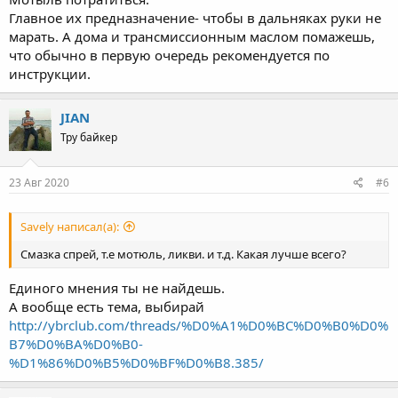
Главное их предназначение- чтобы в дальняках руки не
марать. А дома и трансмиссионным маслом помажешь,
что обычно в первую очередь рекомендуется по
инструкции.
JIAN
Тру байкер
23 Авг 2020
#6
Savely написал(а):
Смазка спрей, т.е мотюль, ликви. и т.д. Какая лучше всего?
Единого мнения ты не найдешь.
А вообще есть тема, выбирай
http://ybrclub.com/threads/%D0%A1%D0%BC%D0%B0%D0%
B7%D0%BA%D0%B0-
%D1%86%D0%B5%D0%BF%D0%B8.385/