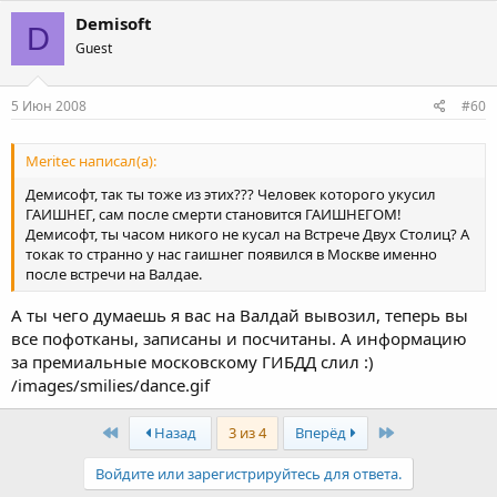
Demisoft
D
Guest
5 Июн 2008
#60
Meritec написал(а):
Демисофт, так ты тоже из этих??? Человек которого укусил
ГАИШНЕГ, сам после смерти становится ГАИШНЕГОМ!
Демисофт, ты часом никого не кусал на Встрече Двух Столиц? А
токак то странно у нас гаишнег появился в Москве именно
после встречи на Валдае.
А ты чего думаешь я вас на Валдай вывозил, теперь вы
все пофотканы, записаны и посчитаны. А информацию
за премиальные московскому ГИБДД слил :)
/images/smilies/dance.gif
First
Last
Назад
3 из 4
Вперёд
Войдите или зарегистрируйтесь для ответа.