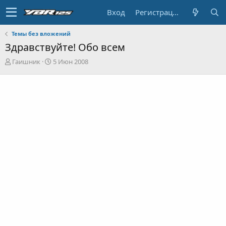
Вход
Регистрация
Темы без вложений
Здравствуйте! Обо всем
А
Д
Гаишник
5 Июн 2008
в
а
т
т
о
а
р
н
т
а
е
ч
м
а
ы
л
а