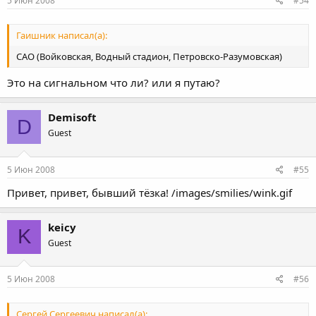
5 Июн 2008
#54
Гаишник написал(а):
САО (Войковская, Водный стадион, Петровско-Разумовская)
Это на сигнальном что ли? или я путаю?
Demisoft
D
Guest
5 Июн 2008
#55
Привет, привет, бывший тёзка! /images/smilies/wink.gif
keicy
K
Guest
5 Июн 2008
#56
Сергей Сергеевич написал(а):