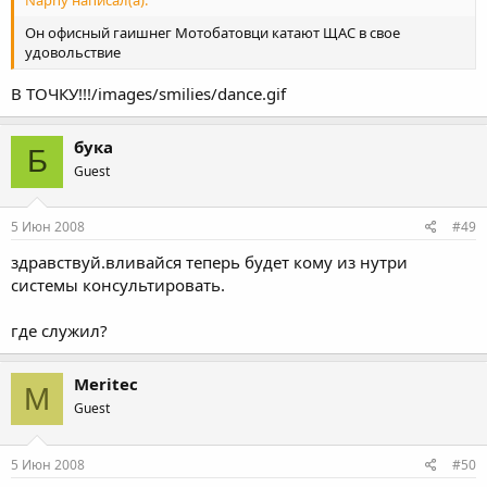
Naphy написал(а):
Он офисный гаишнег Мотобатовци катают ЩАС в свое
удовольствие
В ТОЧКУ!!!/images/smilies/dance.gif
бука
Б
Guest
5 Июн 2008
#49
здравствуй.вливайся теперь будет кому из нутри
системы консультировать.
где служил?
Meritec
M
Guest
5 Июн 2008
#50