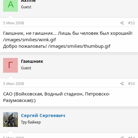
Axline
A
Guest
5 Июн 2008
#52
Гаишник, не гаишник... Лишь бы человек был хороший!
/images/smilies/wink.gif
Добро пожаловать! /images/smilies/thumbup.gif
Гаишник
Г
Guest
5 Июн 2008
#53
САО (Войковская, Водный стадион, Петровско-
Разумовская):)
Сергей Сергеевич
Тру байкер