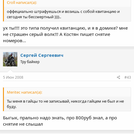
Croll написал(а):
оффециально штрафуешься и возишь с собой квитанцию и
сегодня ты бессмертный ))))..
ух ты!!!! это типа получил квитанцию, и я в домике? мне
не страшен серый волк!!! А Костян пишет снятие
номеров...
Сергей Сергеевич
Тру байкер
5 Июн 2008
#43
Meritec написал(а):
Ты меня в гайцы то не записывай, никогда гайцем не был и не
буду.
Быгык, прально надо знать, про 800руб знал, а про
снятие не слышал