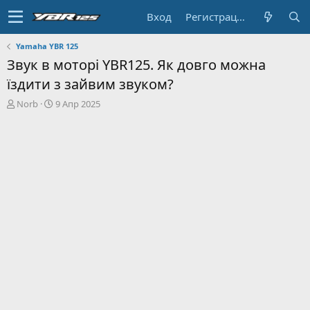
Вход
Регистрация
Yamaha YBR 125
Звук в моторі YBR125. Як довго можна
їздити з зайвим звуком?
А
Д
Norb
9 Апр 2025
в
а
т
т
о
а
р
н
т
а
е
ч
м
а
ы
л
а