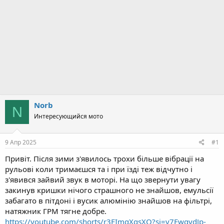
Norb
N
Интересующийся мото
9 Апр 2025
#1
Привіт. Після зими з'явилось трохи більше вібрації на
рульові коли тримаєшся та і при їзді теж відчутно і
з'явився зайвий звук в моторі. На що звернути увагу
закинув кришки нічого страшного не знайшов, емульсії
забагато в пітдоні і вусик алюмінію знайшов на фільтрі,
натяжник ГРМ тягне добре.
https://youtube.com/shorts/r3FImgXqsXQ?si=v7FwgydJp-