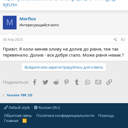
9jEU5n
Morfius
M
Интересующийся мото
30 Апр 2025
#2
Привіт. Я коли меняв оливу не долив до рівня, теж так
теревенило. Долив - все добре стало. Може рівня немає ?
Войдите или зарегистрируйтесь для ответа.
Facebook
Twitter
Reddit
Pinterest
Tumblr
WhatsApp
Электронная
Ссылка
Поделиться:
Yamaha YBR 125
Default style
Russian (RU)
Обратная связь
Политика конфиденциальности
Помощь
Главная
R
S